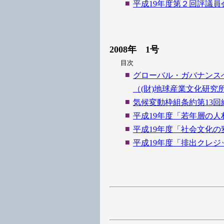
■
平成19年度第２回評議
2008年 1号
目次
■
グローバル・ガバナンス
（(財)地球産業文化研究
■
気候変動枠組条約第13回締
■
平成19年度「若年層の
■
平成19年度「社会文化
■
平成19年度「排出クレ