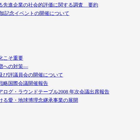
る先進企業の社会的評価に関する調査 要約
参加記念イベントの開催について
化こそ重要
増への対策―
会及び評議員会の開催について
戦略国際会議開催報告
ログ・ラウンドテーブル2008 年次会議出席報告
ける愛・地球博理念継承事業の展開