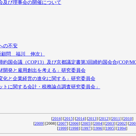
員会及び理事会の開催について
への不安
所顧問 福川 伸次）
約国会議（COP13）及び京都議定書第3回締約国会合(COP/MO
人材開発と雇用創出を考える」研究委員会
の変化と企業経営の進化に関する」研究委員会
ジットに関する会計・税務論点調査研究委員会」
[
2016
] [
2015
] [
2014
] [
2013
] [
2012
] [
2011
] [
2010
]
[
2009
] [2008] [
2007
] [
2006
] [
2005
] [
2004
] [
2003
] [
2002
] [
200
[
1999
] [
1998
] [
1997
] [
1996
] [
1995
] [
1994
]