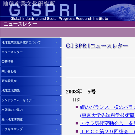
ニュースレター
地球産業文化研究所について
ニュースレター
公募情報
問い合わせ
研究委員会
2008年 5号
地球環境関係
目次
シンポジウム・セミナー
■
縦のバランス、横のバラ
出版物のご案内
(東京大学先端科学技術
愛・地球博関連
■
アクラ気候変動会合 参
アクセスマップ
■
ＩＰＣＣ第２９回総会 