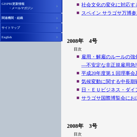
■
GISPRI更新情報
社会文化の変化に対応す
・メールマガジン
■
スペイン サラゴサ万博
関連機関・組織
サイトマップ
English
2008年 4号
目次
■
雇用・解雇のルールの強
―不安定な非正規雇用急
■
平成20年度第１回理事
■
気候変動に関する中長期
■
日・ＥＵビジネス・ダイア
■
サラゴサ国際博覧会にお
2008年 3号
目次