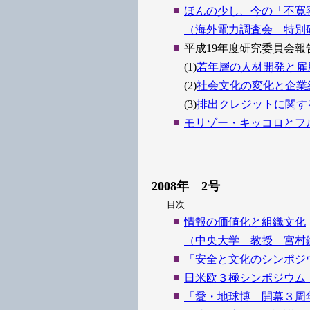
■
ほんの少し、今の「不寛
（海外電力調査会 特別
■
平成19年度研究委員会報
(1)
若年層の人材開発と雇
(2)
社会文化の変化と企業
(3)
排出クレジットに関す
■
モリゾー・キッコロとフ
2008年 2号
目次
■
情報の価値化と組織文化
（中央大学 教授 宮村
■
「安全と文化のシンポジ
■
日米欧３極シンポジウム
■
「愛・地球博 開幕３周