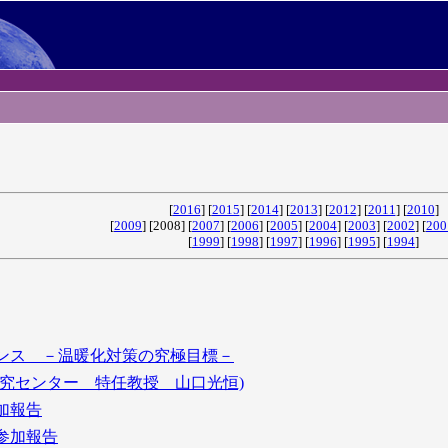
[
2016
] [
2015
] [
2014
] [
2013
] [
2012
] [
2011
] [
2010
]
[
2009
] [2008] [
2007
] [
2006
] [
2005
] [
2004
] [
2003
] [
2002
] [
200
[
1999
] [
1998
] [
1997
] [
1996
] [
1995
] [
1994
]
ンス －温暖化対策の究極目標－
研究センター 特任教授 山口光恒)
加報告
参加報告