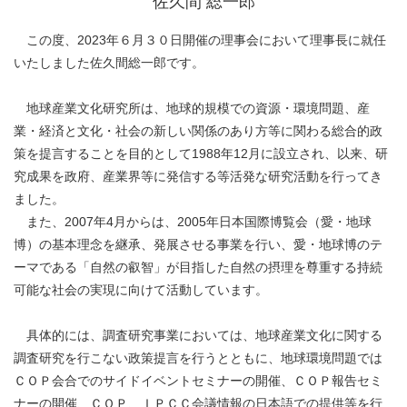
佐久間 総一郎
この度、2023年６月３０日開催の理事会において理事長に就任
いたしました佐久間総一郎です。
地球産業文化研究所は、地球的規模での資源・環境問題、産
業・経済と文化・社会の新しい関係のあり方等に関わる総合的政
策を提言することを目的として1988年12月に設立され、以来、研
究成果を政府、産業界等に発信する等活発な研究活動を行ってき
ました。
また、2007年4月からは、2005年日本国際博覧会（愛・地球
博）の基本理念を継承、発展させる事業を行い、愛・地球博のテ
ーマである「自然の叡智」が目指した自然の摂理を尊重する持続
可能な社会の実現に向けて活動しています。
具体的には、調査研究事業においては、地球産業文化に関する
調査研究を行こない政策提言を行うとともに、地球環境問題では
ＣＯＰ会合でのサイドイベントセミナーの開催、ＣＯＰ報告セミ
ナーの開催、ＣＯＰ、ＩＰＣＣ会議情報の日本語での提供等を行