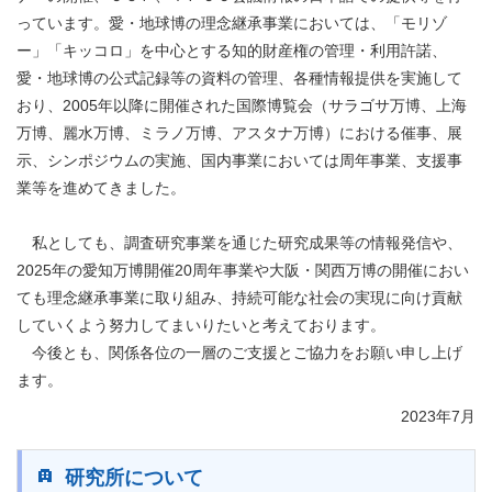
っています。愛・地球博の理念継承事業においては、「モリゾ
ー」「キッコロ」を中心とする知的財産権の管理・利用許諾、
愛・地球博の公式記録等の資料の管理、各種情報提供を実施して
おり、2005年以降に開催された国際博覧会（サラゴサ万博、上海
万博、麗水万博、ミラノ万博、アスタナ万博）における催事、展
示、シンポジウムの実施、国内事業においては周年事業、支援事
業等を進めてきました。
私としても、調査研究事業を通じた研究成果等の情報発信や、
2025年の愛知万博開催20周年事業や大阪・関西万博の開催におい
ても理念継承事業に取り組み、持続可能な社会の実現に向け貢献
していくよう努力してまいりたいと考えております。
今後とも、関係各位の一層のご支援とご協力をお願い申し上げ
ます。
2023年7月
研究所について