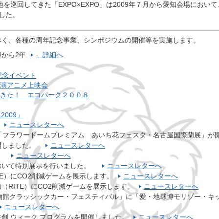
地を巡回してきた「EXPO×EXPO」は2009年７月から愛知会場において
した。
べく、各種の周年記念事業、シンポジウムの開催等を実施します。
博から2年
詳細へ
記念イベント
演アニメ上映会
きた！ エコパーク２００８
009」
」
ニュースレターへ
て 「フラワードームプレミアム あいち花フェスタ・名古屋国際蘭展」が
開しました。
ニュースレターへ
業」
ニュースレターへ
おいて特別展示を行いました。
ニュースレターへ
TE）にCO2削減ゲームを展示します。
ニュースレターへ
（RITE）にCO2削減ゲームを展示します。
ニュースレターへ
物館クラッシックカー・フェスティバル」に「愛・地球博モリゾー・キ
ニュースレターへ
創 ウィーク プログラムを開催しました。
ニュースレターへ