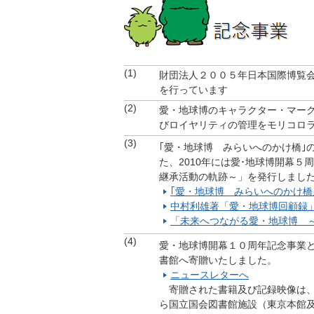
(1)
財団法人２００５年日本国際博覧
を行っています
(2)
愛・地球博のキャラクター・マー
びロイヤリティの管理をモリコロ
(3)
｢愛・地球博 みらいへのかけ橋｣
た、2010年には愛･地球博開幕
継承活動の軌跡～」を発行しまし
｢愛・地球博 みらいへのかけ橋
中村利雄著「愛・地球博回顧録
「未来へつながる愛・地球博 
(4)
愛・地球博開幕１０周年記念事業
書館へ寄贈いたしました。
ニュースレターへ
寄贈された書籍及び記録映像は、国
ら国立国会図書館施設（東京本館