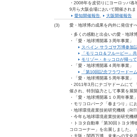
・2008年を皮切りにヨーロッパ各
9月ら大阪会場において開催されま
愛知開催報告
,
大阪開催報告
(3)
愛・地球博の成果を内外に発信す
・多くの感動と出会いの愛・地球
・「愛・地球博開幕３周年事業」
スペイン サラゴサ万博参加
「モリコロ＆フルービー」共
モリゾー・キッコロが帰って
・「愛・地球博開幕４周年事業」
「第10回記念フラワードーム2
・「愛・地球博開幕５周年事業
・2011年3月にナゴヤドームに
催され、特別協力として事業を展
・「愛・地球博開幕１０周年事
・モリコロパーク「春まつり」に
・地球環境産業技術研究機構（RI
・今年も地球環境産業技術研究機構
・トヨタ自動車「第30回トヨタ博
コロコーナー」を出展しました。
・大阪・関西万博 未来への文化共