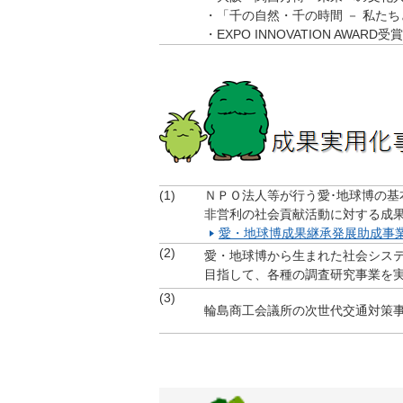
・「千の自然・千の時間 － 私た
・EXPO INNOVATION AWARD
(1)
ＮＰＯ法人等が行う愛･地球博の
非営利の社会貢献活動に対する成
愛・地球博成果継承発展助成事
(2)
愛・地球博から生まれた社会シス
目指して、各種の調査研究事業を
(3)
輪島商工会議所の次世代交通対策事