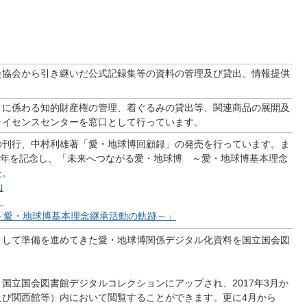
会協会から引き継いだ公式記録集等の資料の管理及び貸出、情報提供
クに係わる知的財産権の管理、着ぐるみの貸出等、関連商品の展開及
ライセンスセンターを窓口として行っています。
の刊行、中村利雄著「愛・地球博回顧録」の発売を行っています。ま
５周年を記念し、「未来へつながる愛・地球博 ～愛・地球博基本理念
た。
｣
」
～愛・地球博基本理念継承活動の軌跡～」
として準備を進めてきた愛・地球博関係デジタル化資料を国立国会図
立国会図書館デジタルコレクションにアップされ、2017年3月か
及び関西館等）内において閲覧することができます。更に4月から