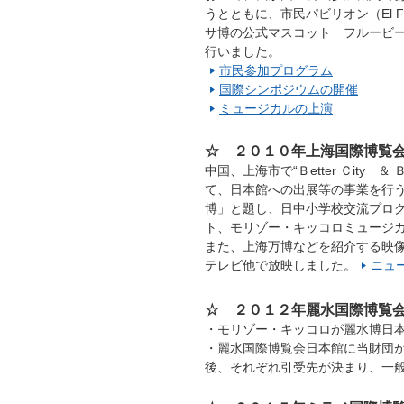
うとともに、市民パビリオン（El 
サ博の公式マスコット フルービ
行いました。
市民参加プログラム
国際シンポジウムの開催
ミュージカルの上演
☆ ２０１０年上海国際博覧
中国、上海市で“Ｂetter Ｃity 
て、日本館への出展等の事業を行
博」と題し、日中小学校交流プロ
ト、モリゾー・キッコロミュージ
また、上海万博などを紹介する映像
テレビ他で放映しました。
ニュ
☆ ２０１２年麗水国際博覧
・モリゾー・キッコロが麗水博日
・麗水国際博覧会日本館に当財団
後、それぞれ引受先が決まり、一