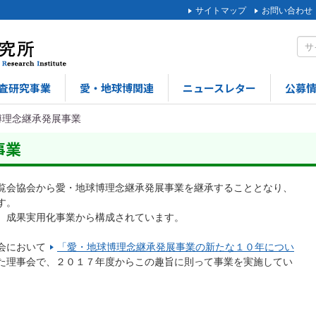
サイトマップ
お問い合わせ
査研究事業
愛・地球博関連
ニュースレター
公募
博理念継承発展事業
事業
覧会協会から愛・地球博理念継承発展事業を継承することとなり、
す。
、成果実用化事業から構成されています。
会において
「愛・地球博理念継承発展事業の新たな１０年につい
た理事会で、２０１７年度からこの趣旨に則って事業を実施してい