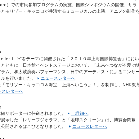
Faro）での市民参加プログラムの実施、国際シンポジウムの開催、サラ
ーとモリゾー・キッコロが共演するミュージカルの上演、アニメの制作
会
＆ Ｂetter Ｌife”をテーマに開催された「２０１０年上海国際博覧会」におい
うとともに、日本館イベントステージにおいて、「未来へつながる愛･地
グラム、和太鼓演奏パフォーマンス、日中のアーティストによるコンサ
カルを行いました。
ニュースレターへ
「モリゾー・キッコロ＆海宝 上海へいこうよ！」を制作し、NHK教
ースレターへ
会
本館サポーターに任命されました。
詳細へ
が展示した「レリーフジオラマ」と「地球スクリーン」は、博覧会閉幕
般公開されるはこびとなりました。
ニュースレターへ