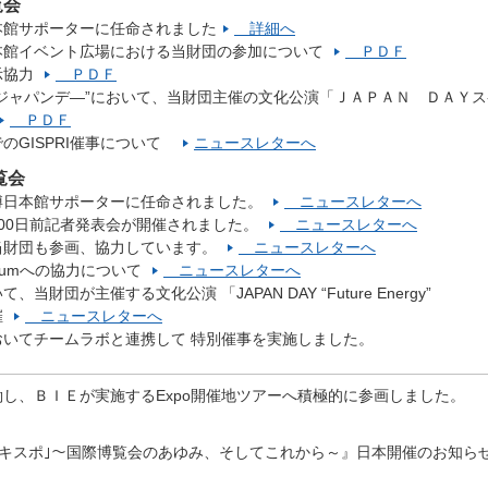
覧会
本館サポーターに任命されました
詳細へ
本館イベント広場における当財団の参加について
ＰＤＦ
示協力
ＰＤＦ
ジャパンデ―”において、当財団主催の文化公演「ＪＡＰＡＮ ＤＡＹス
ＰＤＦ
のGISPRI催事について
ニュースレターへ
覧会
博日本館サポーターに任命されました。
ニュースレターへ
00日前記者発表会が開催されました。
ニュースレターへ
当財団も参画、協力しています。
ニュースレターへ
 Forumへの協力について
ニュースレターへ
団が主催する文化公演 「JAPAN DAY “Future Energy”
催
ニュースレターへ
いてチームラボと連携して 特別催事を実施しました。
し、ＢＩＥが実施するExpo開催地ツアーへ積極的に参画しました。
スポのエキスポ｣～国際博覧会のあゆみ、そしてこれから～』日本開催のお知ら