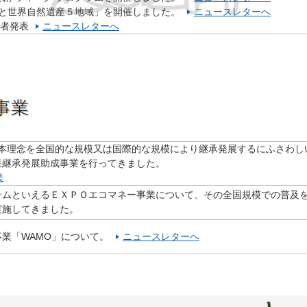
ちと世界自然遺産５地域」を開催しました。
ニュースレターへ
受賞者発表
ニュースレターへ
基本理念を全国的な規模又は国際的な規模により継承発展するにふさわし
果継承発展助成事業を行ってきました。
業
テムといえるＥＸＰＯエコマネー事業について、その全国規模での普及
実施してきました。
業「WAMO」について。
ニュースレターへ