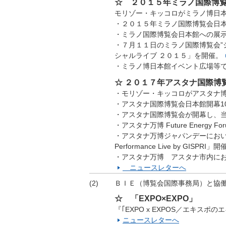
☆ ２０１５年ミラノ国際博
モリゾー・キッコロがミラノ博日
・２０１５年ミラノ国際博覧会日
・ミラノ国際博覧会日本館への展
・７月１１日のミラノ国際博覧会”
シャルライブ ２０１５」を開催。
・ミラノ博日本館イベント広場等で
☆ ２０１７年アスタナ国際博
・モリゾー・キッコロがアスタナ
・アスタナ国際博覧会日本館開幕1
・アスタナ国際博覧会が開幕し、
・アスタナ万博 Future Energy
・アスタナ万博ジャパンデーにおいて、当財
Performance Live by GISPRI」開
・アスタナ万博 アスタナ市内にお
ニュースレターへ
(2)
ＢＩＥ（博覧会国際事務局）と協働
☆ 「EXPO×EXPO」
『｢EXPO x EXPOS／エキ
ニュースレターへ