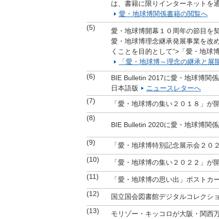
は、書籍に限りインターネットを
愛・地球博関係書籍の閲覧へ
(5)
愛・地球博開幕１０周年の節目を契
愛・地球博理念継承発展事業を改
くことを目的として”>「愛・地球
「愛・地球博～理念の継承と展
(6)
BIE Bulletin 2017に愛・地
日本語版
ニュースレターへ
(7)
「愛・地球博の集い２０１８」が
(8)
BIE Bulletin 2020に愛・地
(9)
「愛・地球博特別記念展示会２０
(10)
「愛・地球博の集い２０２２」が
(11)
「愛・地球博の思い出」ポストカ
(12)
国立国会図書館デジタルコレクシ
(13)
モリゾー・キッコロが大阪・関西