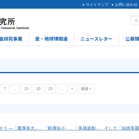
サイトマップ
お問い合わせ
査研究事業
愛・地球博関連
ニュースレター
公募
7
...
15
20
25
...
»
最後 »
そう ―「重厚長大」、「軽薄短小」、「美感遊創」、そして「知徳美