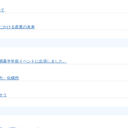
いて
にかける産業の未来
開幕半年前イベントに出演しました。
力」化構想
そう