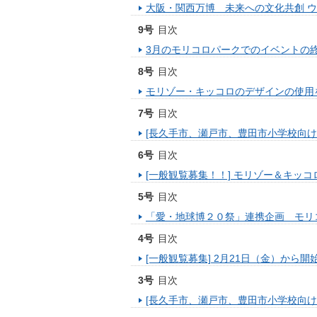
大阪・関西万博 未来への文化共創 ウ
9号
目次
3月のモリコロパークでのイベントの
8号
目次
モリゾー・キッコロのデザインの使用
7号
目次
[長久手市、瀬戸市、豊田市小学校向
6号
目次
[一般観覧募集！！] モリゾー＆キッ
5号
目次
「愛・地球博２０祭」連携企画 モリ
4号
目次
[一般観覧募集] 2月21日（金）か
3号
目次
[長久手市、瀬戸市、豊田市小学校向