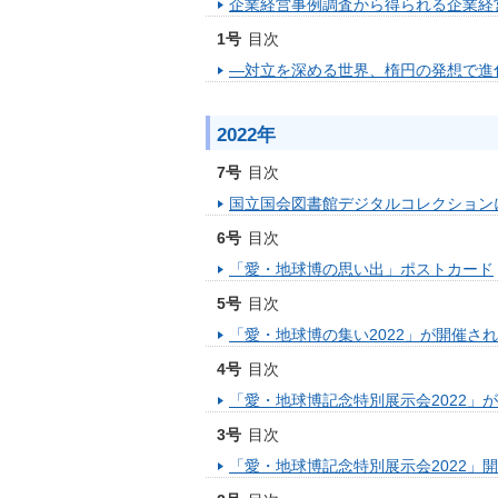
企業経営事例調査から得られる企業経
1号
目次
―対立を深める世界、楕円の発想で進
2022年
7号
目次
国立国会図書館デジタルコレクション
6号
目次
「愛・地球博の思い出」ポストカード
5号
目次
「愛・地球博の集い2022」が開催さ
4号
目次
「愛・地球博記念特別展示会2022」
3号
目次
「愛・地球博記念特別展示会2022」開