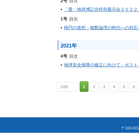
2号
目次
「愛・地球博記念特別展示会２０２２
1号
目次
楕円の発想－複数論理の時代への対応
2021年
4号
目次
地球安全保障の確立に向けて－ポスト
1
1/28
2
3
4
5
6
〒103-00