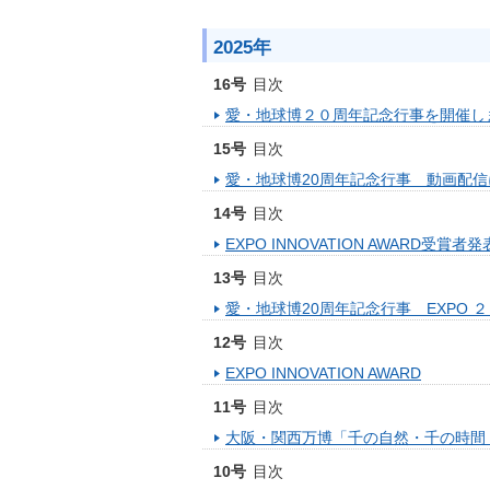
2025年
16号
目次
愛・地球博２０周年記念行事を開催し
15号
目次
愛・地球博20周年記念行事 動画配
14号
目次
EXPO INNOVATION AWARD受賞者発
13号
目次
愛・地球博20周年記念行事 EXPO ２０th ann
12号
目次
EXPO INNOVATION AWARD
11号
目次
大阪・関西万博「千の自然・千の時間
10号
目次