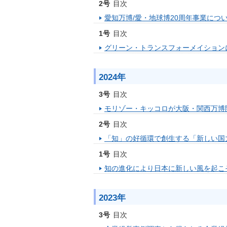
2号
目次
愛知万博/愛・地球博20周年事業につ
1号
目次
グリーン・トランスフォーメイション
2024年
3号
目次
モリゾー・キッコロが大阪・関西万博
2号
目次
「知」の好循環で創生する「新しい国
1号
目次
知の進化により日本に新しい風を起こ
2023年
3号
目次