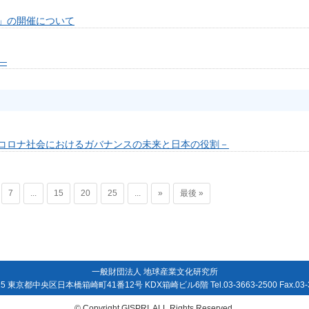
」の開催について
―
コロナ社会におけるガバナンスの未来と日本の役割－
7
...
15
20
25
...
»
最後 »
一般財団法人 地球産業文化研究所
15 東京都中央区日本橋箱崎町41番12号 KDX箱崎ビル6階 Tel.03-3663-2500 Fax.03-3
© Copyright GISPRI. ALL Rights Reserved.