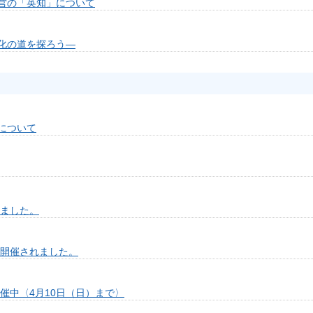
営の「英知」について
化の道を探ろう―
について
れました。
が開催されました。
催中〈4月10日（日）まで〉