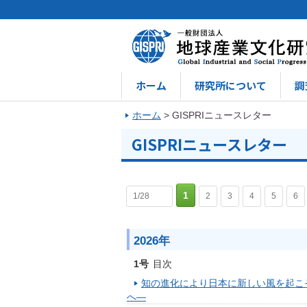
ホーム
研究所について
調
ホーム
>
GISPRIニュースレター
GISPRIニュースレター
1
1/28
2
3
4
5
6
2026年
1号
目次
知の進化により日本に新しい風を起こ
へ―