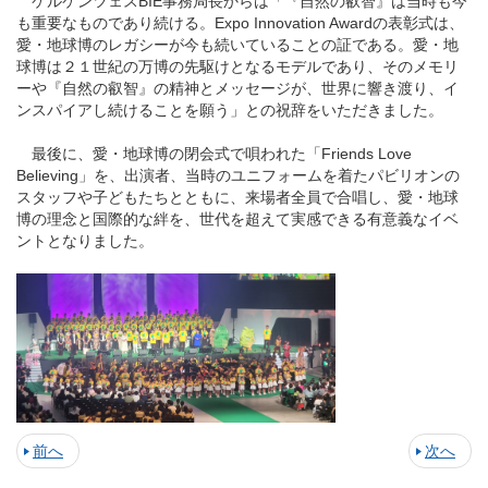
ケルケンツェスBIE事務局長からは「『自然の叡智』は当時も今
も重要なものであり続ける。Expo Innovation Awardの表彰式は、
愛・地球博のレガシーが今も続いていることの証である。愛・地
球博は２１世紀の万博の先駆けとなるモデルであり、そのメモリ
ーや『自然の叡智』の精神とメッセージが、世界に響き渡り、イ
ンスパイアし続けることを願う」との祝辞をいただきました。
最後に、愛・地球博の閉会式で唄われた「Friends Love
Believing」を、出演者、当時のユニフォームを着たパビリオンの
スタッフや子どもたちとともに、来場者全員で合唱し、愛・地球
博の理念と国際的な絆を、世代を超えて実感できる有意義なイベ
ントとなりました。
前へ
次へ