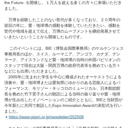
the Future- を開催し、１万人を超える多くの方々に来場いただき
ました。
万博を経験したことのない世代が多くなっており、２０周年の
節目の年に、愛・地球博の感動を体験していただきたい、感動を
世代や地域を超えて伝え、万博のムーブメントを継続発展させて
いきたいということから開催したものです。
このイベントには、BIE（博覧会国際事務局）のケルケンツェス
事務局長のほか、スイス、ルーマニア、アンゴラ、カナダ、デン
マーク、アイスランドなど愛・地球博の当時の外国パビリオンの
スタッフで現在は大阪・関西万博の政府代表等を務めている方々
などにも出席いただきました。
2005年に生まれた学生を中心に構成されたオーケストラによる
演奏や、愛・地球博または愛知県にゆかりのある芸能人によるパ
フォーマンス、モリゾー・キッコロのミュージカル、日本館総館
長を務めた竹下景子さんの朗読による当時の振り返りや愛・地球
博が生み出したイノベーションのご紹介とともに、BIEと当財団が
今年新たに共同で創設したExpo Innovation Awardの表彰式を行い
ました。
https://www.gispri.or.jp/newsletter/202508