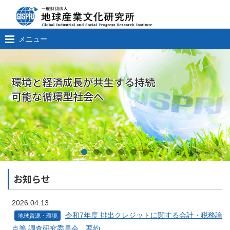
メニュー
環境と経済成長が共生する持続
可能な循環型社会へ
お知らせ
2026.04.13
令和7年度 排出クレジットに関する会計・税務論
地球資源・環境
点等 調査研究委員会 要約