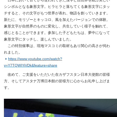
日本において古くから使われてきた漢字と自然界を結ぶ美しい
シンボルとなる象形文字。ヒラヒラと落ちてくる象形文字にタッ
チすると、その文字がもつ世界が表れ、物語を創っていきます。
新たに、モリゾーとキッコロ、風を加えたバージョンでの体験。
象形文字が自然界のものに変化し、共生していく様子を触れて、
感じとることができます。参加した子どもたちは、夢中になって
象形文字にタッチし、楽しんでいました。
この特別催事は、現地マスコミの取材もあり関心の高さが伺わ
れました。
https://www.youtube.com/watch?
v=Y7TQWIYiVDk&feature=share
改めて、ご支援をいただいた在カザフスタン日本大使館の皆様
方、そしてアスタナ万博日本館の皆様方に心からお礼申し上げま
す。