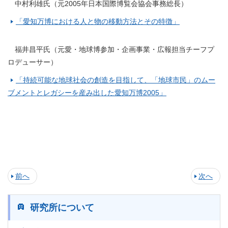
中村利雄氏（元2005年日本国際博覧会協会事務総長）
「愛知万博における人と物の移動方法とその特徴」
福井昌平氏（元愛・地球博参加・企画事業・広報担当チーフプ
ロデューサー）
「持続可能な地球社会の創造を目指して、「地球市民」のムー
ブメントとレガシーを産み出した愛知万博2005」
前へ
次へ
研究所について