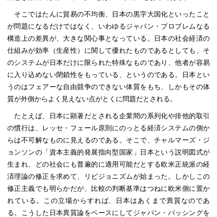
そこではたんに貿易の不均衡、日本の黒字大国化といったこと
が問題になるだけではなく、いわゆるジャパン・プロブレムなる
構造上の差異が、大きな関心事となっている。日本の社会経済の
仕組みが効率（生産性）に関して優れたものであるとしても、そ
のシステムが日本だけに限られた特殊なものであり、他者が容易
に入り込めない閉鎖性をもっている、というのである。日本とい
うのはフェアーな自由競争のできない体質をもち、しかもその体
質が外側からよく見えない点がとくに問題だとされる。
たとえば、日本に顕著だとされる企業間の系列化や排他的取引
の慣行は、レッセ・フェール原則にのっとる経済システムの側か
らは不可解なものに見えるのである。そこで、チャルマーズ・ジ
ョンソンの「資本主義的発展指向型国家」日本という説明図式が
生まれ、どの社会にも普遍的に適用可能だとする欧米正統派の経
済理論の修正を求めて、リビジョニズムが始まった。しかしこの
修正主義でも明らかだが、比較の判断基準はつねに欧米側に置か
れている。この立場からすれば、日本はあくまで異質なのであ
る。こうした日本異質論をベースにしてジャパン・バッシングを