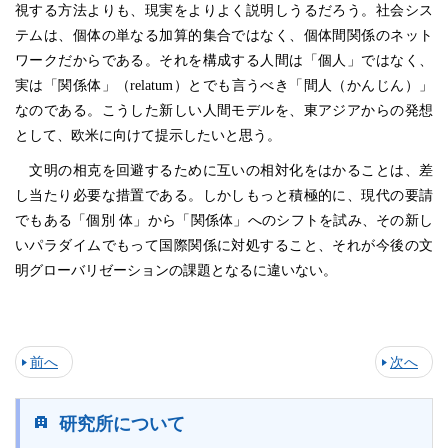
視する方法よりも、現実をよりよく説明しうるだろう。社会シス
テムは、個体の単なる加算的集合ではなく、個体間関係のネット
ワークだからである。それを構成する人間は「個人」ではなく、
実は「関係体」（relatum）とでも言うべき「間人（かんじん）」
なのである。こうした新しい人間モデルを、東アジアからの発想
として、欧米に向けて提示したいと思う。
文明の相克を回避するために互いの相対化をはかることは、差
し当たり必要な措置である。しかしもっと積極的に、現代の要請
でもある「個別 体」から「関係体」へのシフトを試み、その新し
いパラダイムでもって国際関係に対処すること、それが今後の文
明グローバリゼーションの課題となるに違いない。
前へ
次へ
研究所について