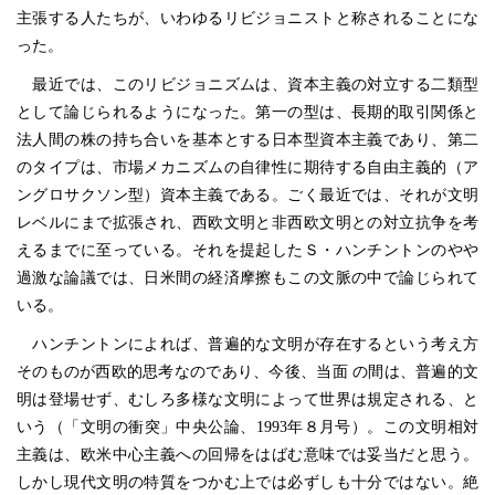
主張する人たちが、いわゆるリビジョニストと称されることにな
った。
最近では、このリビジョニズムは、資本主義の対立する二類型
として論じられるようになった。第一の型は、長期的取引関係と
法人間の株の持ち合いを基本とする日本型資本主義であり、第二
のタイプは、市場メカニズムの自律性に期待する自由主義的（ア
ングロサクソン型）資本主義である。ごく最近では、それが文明
レベルにまで拡張され、西欧文明と非西欧文明との対立抗争を考
えるまでに至っている。それを提起したＳ・ハンチントンのやや
過激な論議では、日米間の経済摩擦もこの文脈の中で論じられて
いる。
ハンチントンによれば、普遍的な文明が存在するという考え方
そのものが西欧的思考なのであり、今後、当面 の間は、普遍的文
明は登場せず、むしろ多様な文明によって世界は規定される、と
いう（「文明の衝突」中央公論、1993年８月号）。この文明相対
主義は、欧米中心主義への回帰をはばむ意味では妥当だと思う。
しかし現代文明の特質をつかむ上では必ずしも十分ではない。絶