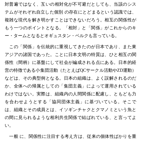
対普遍ではなく、互いの相対化が不可避だとしても、当該のシス
テムがそれぞれ自立した個別 の存在にとどまるという認識では、
複雑な現代を解き明かすことはできないだろう。相互の関係性が
もう一つのポイントとなる。「相対」と「関係」がこれからのキ
ー・タームとなるとオギュスタン・ベルクも言っている。
この「関係」を伝統的に重視してきたのが日本であり、また東
アジアの諸国であった。ことに日本文明の特質は、ひと相互の関
係性（間柄）に基盤にして社会が編成される点にある。日本的経
営の特徴である小集団活動（たとえばQCサークル活動やZD運動）
などは、その典型例となる。日本の組織は、よく誤解されるのだ
か、全体への帰属としての「集団主義」によって運用されている
わけではない。実際は、組織内の人間関係に配慮し、ともども力
を合わせようとする「協同団体主義」に基づいている。そこで
は、組織とその成員とは、イソギンチャクとクマノミという魚と
の間に見られるような相利共生関係で結ばれている、と言ってよ
い。
一般 に、関係性に注目する考え方は、従来の個体性ばかりを重