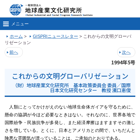
メニュー
ホーム
>
GISPRIニュースレター
>
これからの文明グローバ
リゼーション
前へ
次へ
1994年5号
これからの文明グローバリゼーション
（財）地球産業文化研究所 基本政策委員会 委員／国際
日本文化研究センター 教授 濱口恵俊
人類にとってかけがえのない地球生命体ガイアを守るために、
懸命の協調が今ほど必要なときはない。それなのに、世界各地で
国際紛争・民族抗争が多発し、また経済摩擦はますますその激し
さを増している。とくに、日本とアメリカとの間で、いちだんと
険悪な雰囲気が漂っていることは、ご承知のとおりである。