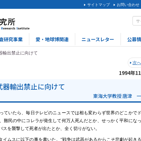
サイトマップ
お問い合わせ
査研究事業
愛・地球博関連
ニュースレター
公募
器輸出禁止に向けて
次
1994年1
武器輸出禁止に向けて
東海大学教授 唐津 
っていたら、毎日テレビのニュースでは相も変わらず世界のどこかで
、難民の中にコレラが発生して何万人死んだとか、せっかく平和にな
バスを襲撃して死者が出たとか、全く切りがない。
イムスに以下の事を書いた。“戦争は武器があるからこそ悲劇が起き