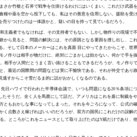
まさか竹槍と石斧で戦争を仕掛けるわけにはいくまい。これだけ武器
食糧や薬を空から投下しても、私はその善意を信用しない。援助を受
を売りつけたのは一体誰かと、疑いの目を持って見ているだろう。
和主義者でもなければ、その支持者でもない。しかし物作りの現場で
験から見ると、問題の解決には、その原因となる要因を捜し出し、こ
る。そして日本のメーカーはこれを真面 目にやってきたからこそ、世
モノ作りは相手が物だけに、絶対にごまかしは効かない。何かで手を
る。相手が人間だとうまく言い抜けることもできるだろうが、モノ作り
と、最近の国際間の問題などは実に不愉快である。それが外交であり
見逃すからこそ雪だるま的に話がおかしくなるのである。
先日ハワイで行われた半導体会議で、いつも問題になる20％条項に
明したそうだ。全く人を馬鹿にして話だ。アメリカはこれを盾に制裁を
方ともおかしな事になってしまった。それを今ごろになって、公式の
かく点数さえ稼げればいいのだろうが、双方の国民にこれだけの誤解
る。ところがこれをニュースとして取り上げたのはY紙だけであり、