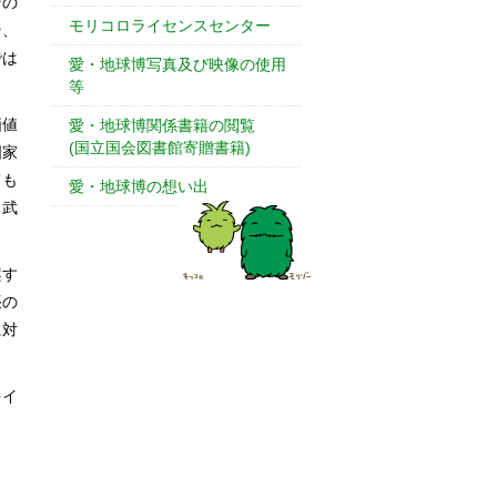
その
モリコロライセンスセンター
そ、
では
愛・地球博写真及び映像の使用
等
価値
愛・地球博関係書籍の閲覧
(国立国会図書館寄贈書籍)
国家
ても
愛・地球博の想い出
、武
案す
張の
に対
をイ