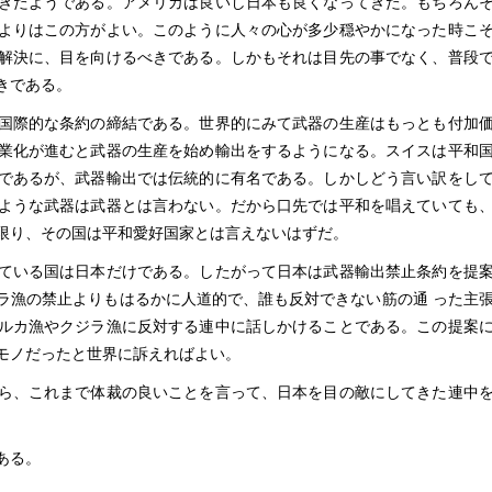
きたようである。アメリカは良いし日本も良くなってきた。もちろん
よりはこの方がよい。このように人々の心が多少穏やかになった時こ
解決に、目を向けるべきである。しかもそれは目先の事でなく、普段
きである。
国際的な条約の締結である。世界的にみて武器の生産はもっとも付加
業化が進むと武器の生産を始め輸出をするようになる。スイスは平和
であるが、武器輸出では伝統的に有名である。しかしどう言い訳をし
ような武器は武器とは言わない。だから口先では平和を唱えていても
限り、その国は平和愛好国家とは言えないはずだ。
ている国は日本だけである。したがって日本は武器輸出禁止条約を提
ラ漁の禁止よりもはるかに人道的で、誰も反対できない筋の通 った主
ルカ漁やクジラ漁に反対する連中に話しかけることである。この提案
モノだったと世界に訴えればよい。
ら、これまで体裁の良いことを言って、日本を目の敵にしてきた連中
ある。