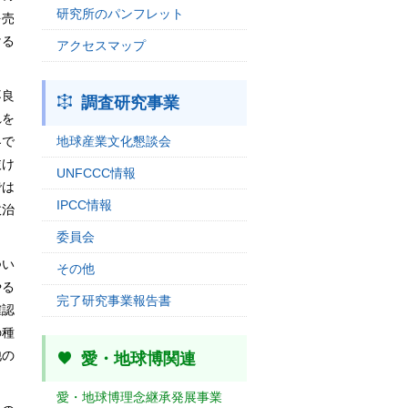
研究所のパンフレット
を売
ける
アクセスマップ
不良
調査研究事業
れを
地球産業文化懇談会
界で
抜け
UNFCCC情報
では
IPCC情報
政治
委員会
つい
その他
やる
完了研究事業報告書
確認
の種
他の
愛・地球博関連
愛・地球博理念継承発展事業