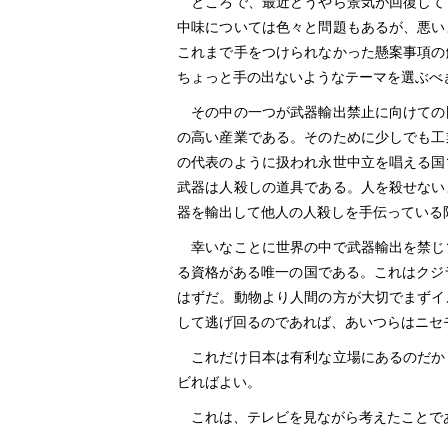
ところで、最近どうやら景気が回復して
中味については色々と問題もあるが、悪い
これまで手をつけられなかった懸案事項の
ちょっと手の出ないようなテーマを選ぶべ
その中の一つが武器輸出禁止に向けての
の高い産業である。そのために少しでも工
の代表のように扱われ永世中立を唱える国
武器は人殺しの道具である。人を殺せない
器を輸出して他人の人殺しを手伝っている
幸いなことに世界の中で武器輸出を禁じ
る資格がある唯一の国である。これはクジ
はずだ。動物より人間の方が大切でまずイ
して逃げ回るのであれば、あいつらはニセ
これだけ日本は有利な立場にあるのだか
ビればよい。
これは、テレビを見ながら考えたことで