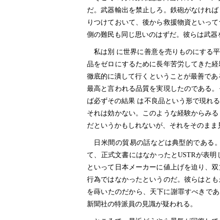
だ。武器輸出を禁止しろ。鉄砲がなければ
りつけておいて、後から救援物資といって
側の難民も同じ思いのはずだ。彼らは武器
私は別 に世界に善意を売りものにする平
品をゼロにするために長年苦労してきた経
徹底的に潰して行くということが最善であ
最高と言われる品質を実現したのである。
ば必ずその結果 は不良品という形で現れ
それは効かない。このような経験からみる
だというかもしれないが、それをそのまま
日米間の貿易の話などは典型的である。
て、正式文書にはなかったとUSTRが表
といって日本メーカーに値上げを迫り、双
行為ではなかったというのだ。彼らはとも
を蒔いたのだから、天下に謝罪すべきであ
新聞社の特派員の見識が疑われる。