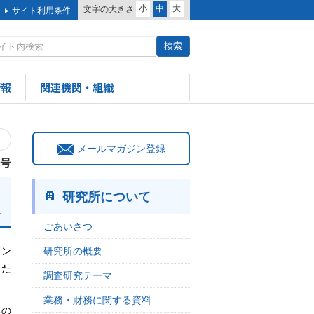
小
中
大
文字の大きさ
サイト利用条件
情報
関連機関・組織
へ
メールマガジン登録
1号
研究所について
一
ごあいさつ
研究所の概要
ドン
った
調査研究テーマ
業務・財務に関する資料
るの