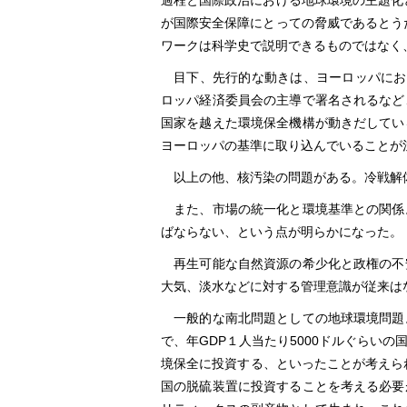
過程と国際政治における地球環境の主題化
が国際安全保障にとっての脅威であるとう
ワークは科学史で説明できるものではなく
目下、先行的な動きは、ヨーロッパにおけ
ロッパ経済委員会の主導で署名されるなど
国家を越えた環境保全機構が動きだしてい
ヨーロッパの基準に取り込んでいることが
以上の他、核汚染の問題がある。冷戦解
また、市場の統一化と環境基準との関係
ばならない、という点が明らかになった。
再生可能な自然資源の希少化と政権の不
大気、淡水などに対する管理意識が従来は
一般的な南北問題としての地球環境問題
で、年GDP１人当たり5000ドルぐらい
境保全に投資する、といったことが考えら
国の脱硫装置に投資することを考える必要