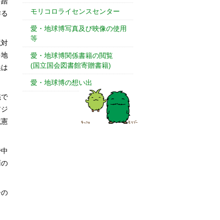
を踏
モリコロライセンスセンター
作る
愛・地球博写真及び映像の使用
等
境対
を地
愛・地球博関係書籍の閲覧
(国立国会図書館寄贈書籍)
換は
愛・地球博の想い出
議で
アジ
境憲
で中
雨の
ーの