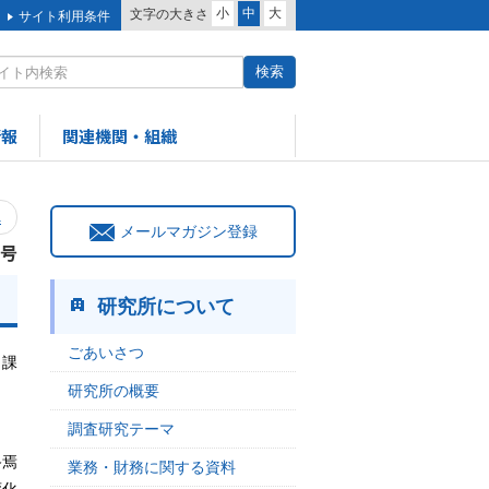
小
中
大
文字の大きさ
サイト利用条件
情報
関連機関・組織
へ
メールマガジン登録
0号
研究所について
ごあいさつ
と課
研究所の概要
調査研究テーマ
終焉
業務・財務に関する資料