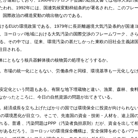
とが連動しており、1988年のトロント会議の総括文書では地球大気の
たわれ、1992年には、国連気候変動枠組条約が署名された。このフレ
、国際政治の構造変動の噴出物なのである。
るEUの環境政策である。1979年に長距離越境大気汚染条約が国連
、ヨーロッパ地域における大気汚染の国際交渉のフレームワーク、さ
る。その中では、従来、環境汚染の甚だしかった東欧の旧社会主義諸
注目される。
体にともなう核兵器解体後の核物質の処理をどうするか。
。市場の統一化にともない、労働条件と同様、環境基準も一元化しな
安定化という問題もある。有限な地下埋蔵物と違い、漁業、森林、食
なかったところに、今日の自然資源の問題が出てきている。
。経済成長を立ち上げたばかりの国では環境保全に投資が向けられな
の国の環境悪化が目立つ。そこで、先進国の資金・技術・人材を、途上国
れる。普通 、汚染問題はPPP（汚染者負担原則）だが、資金を出して
があるだろう。ヨーロッパの環境保全機構は、安全保障をめぐるパワ