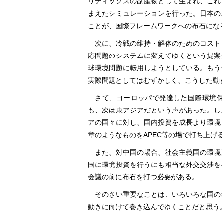
リティックスの副産物として生まれ、これ
まえたシミュレーションを行った。日本の
ことが、国際フレームワークへの布石にな
次に、冷戦の維持・解体のためのコスト
応問題のシステムに変えてゆくという提案
球環境問題に転用しようとしている。もう
実際問題としてはむずかしく、こうした動
さて、ヨーロッパで発達した国際環境保
も、次は東アジアだという声があった。し
アの国々に対し、国内投資を成長より環境
章のようなものをAPEC等の場で打ち上げ
また、対中国の場合、社会主義国の環境
国に環境投資を行うにも相当な外交交渉を
会議の前に布石を打つ必要がある。
そのさい重要なことは、いろいろな国の
動きに向けて巻き込んでゆくことだと思う