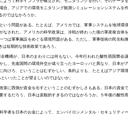
によって科学インフラが確立され、モニタリングを行い、そのデータ
場合、アジアでの環境モニタリング観測シミュレーションシステムを
るのではなかろうか。
という問題がある。たとえば、アメリカでは、軍事システムを地球環
がなされた。アメリカの科学政策は、冷戦が終わった後の軍産複合体
一つは軍事施設をめぐる環境問題がある。ただし、軍事技術の民生転
きは短期的な技術政策であろう。
全機構が、日本のまわりには何もない。今年行われた酸性雨国際会
かし、先進国間の環境外交が成り立ったヨーロッパと異なり、日本が
に向けろ、ということはむずかしい。条約よりも、たとえばアジア環
るといったことが望ましいのではないか。
政策に西側が資金を出すということのむずかしさもある。日本の資金
要するだろう。日本は楽観的すぎるのではなかろうか。５年後の酸性
科学者を日本のお金によって、エンバイロンメンタル・セキュリティ
。