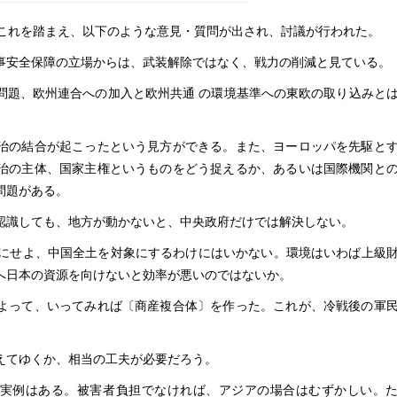
これを踏まえ、以下のような意見・質問が出され、討議が行われた。
事安全保障の立場からは、武装解除ではなく、戦力の削減と見ている。
問題、欧州連合への加入と欧州共通 の環境基準への東欧の取り込みと
。
治の結合が起こったという見方ができる。また、ヨーロッパを先駆と
治の主体、国家主権というものをどう捉えるか、あるいは国際機関と
問題がある。
認識しても、地方が動かないと、中央政府だけでは解決しない。
るにせよ、中国全土を対象にするわけにはいかない。環境はいわば上級
へ日本の資源を向けないと効率が悪いのではないか。
よって、いってみれば〔商産複合体〕を作った。これが、冷戦後の軍
えてゆくか、相当の工夫が必要だろう。
の実例はある。被害者負担でなければ、アジアの場合はむずかしい。