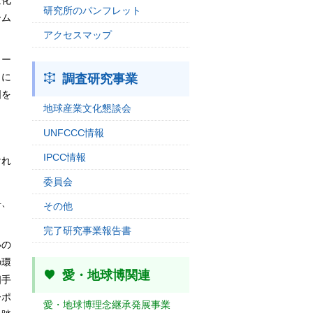
変化
研究所のパンフレット
ーム
アクセスマップ
ヨー
らに
調査研究事業
国を
地球産業文化懇談会
UNFCCC情報
IPCC情報
けれ
委員会
料、
その他
完了研究事業報告書
いの
の環
愛・地球博関連
相手
ーポ
愛・地球博理念継承発展事業