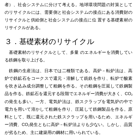
者）、社会システムに分けて考える。地球環境問題の対策として
のリサイクルには、需要側と社会システムの接点にある消費財の
リサイクルと供給側と社会システムの接点に位 置する基礎素材の
リサイクルがある。
３．基礎素材のリサイクル
基礎素材のリサイクルとして、多量 のエネルギーを消費してい
る鉄鋼を取り上げる。
鉄鋼の生産法は、日本では二種類である。高炉－転炉法は、高
炉で鉄鉱石をコークスで還元・溶解して銑鉄を作り、転炉で酸素
を吹き込み成分調整して粗鋼を作る。その粗鋼を圧延して鉄鋼製
品を作る。鉄鉱石を還元する段階でエネルギー消費が大きく、CO
2
の発生も多い。一方、電気炉法は、鉄スクラップを電気炉の中で
電力を用いて溶かして粗鋼を作り、圧延して鉄鋼製品を作る。原
料として、既に還元された鉄スクラップを用いるため、エネルギ
ー消費、CO
発生ともに高炉－転炉法よりも少ない。しかし、品質
2
が劣るため、主に建築用の鋼材に用いられている。