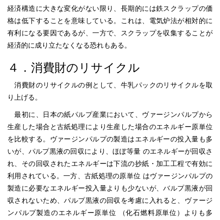
経済構造に大きな変化がない限り、長期的には鉄スクラップの価
格は低下することを意味している。これは、電気炉法が相対的に
有利になる要因であるが、一方で、スクラップを収集することが
経済的に成り立たなくなる恐れもある。
４．消費財のリサイクル
消費財のリサイクルの例として、牛乳パックのリサイクルを取
り上げる。
最初に、日本の紙パルプ産業において、ヴァージンパルプから
生産した場合と古紙処理により生産した場合のエネルギー原単位
を比較する。ヴァージンパルプの製造はエネルギーの投入量も多
いが、パルプ黒液の回収により、ほぼ等量 のエネルギーが回収さ
れ、その回収されたエネルギーは下流の抄紙・加工工程で有効に
利用されている。一方、古紙処理の原単位 はヴァージンパルプの
製造に必要なエネルギー投入量よりも少ないが、バルプ黒液が回
収されないため、パルプ黒液の回収を考慮に入れると、ヴァージ
ンパルプ製造のエネルギー原単位 （化石燃料原単位）よりも多