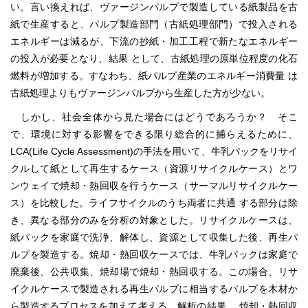
い。言い換えれば、ヴァージンパルプで製造している紙製品を古
紙で生産すると、パルプ製造部門（古紙処理部門）で投入される
エネルギーは減るが、下流の抄紙・加工工程で新たなエネルギー
の投入が必要となり、結果 として、古紙処理の原単位程度の化石
燃料が増加する。すなわち、紙パルプ産業のエネルギー消費量 は
古紙処理よりもヴァージンパルプから生産した方が少ない。
しかし、社会全体から見た場合にはどうであろうか？ そこ
で、環境に対する影響をできる限り総合的に捕らえるために、
LCA(Life Cycle Assessment)の手法を用いて、牛乳パックをリサイ
クルして紙として再生するケース（資源リサイクルケース）とワ
ンウェイで焼却・熱回収を行うケース（サーマルリサイクルケー
ス）を比較した。ライフサイクルのうち両者に共通 する部分は除
き、異なる部分のみを分析の対象とした。リサイクルケースは、
紙パックを家庭で洗浄、解体し、資源として収集した後、再生パ
ルプを製造する。焼却・熱回収ケースでは、牛乳パックは家庭で
廃棄後、公共収集、焼却場で焼却・熱回収する。この場合、リサ
イクルケースで製造される再生パルプに相当するパルプを木材か
ら製造するプロセスを加えて考える。解析の結果 、焼却・熱回収