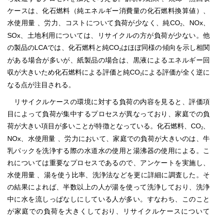
ケースは、化石燃料（純エネルギー消費量の化石燃料換算値）、
水使用量 、労力、コストについて負荷が少なく、純CO
、NOx、
2
SOx、土地利用については、リサイクルの方が負荷が少ない。他
の製品のLCAでは、化石燃料と純CO
はほぼ同様の傾向を示し相関
2
がある場合が多いが、紙製品の場合は、黒液によるエネルギー回
収が大きいため化石燃料による評価と純CO
による評価が全く逆に
2
なる点が注目される。
リサイクルケースの環境に対する負荷の内容を見ると、評価項
目によって負荷が集中するプロセスが異なっており、家庭での負
荷が大きい項目が多いことが特徴となっている。化石燃料、CO
、
2
NOx、水使用量 、労力において、家庭での負荷が大きいのは、牛
乳パックを洗浄する際の水道水の使用と湯沸器の使用による。こ
れについては重要なプロセスであるので、アンケートを実施し、
水使用量 、湯を使う比率、洗浄法などを更に詳細に調査した。そ
の結果によれば、半数以上の人が湯を使って洗浄しており、洗浄
中に水を流しっぱなしにしている人が多い。すなわち、このこと
が家庭での負荷を大きくしており、リサイクルケースについて