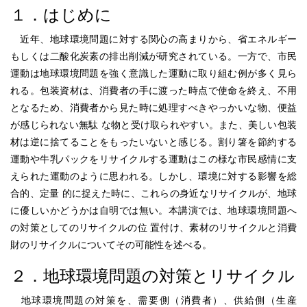
１．はじめに
近年、地球環境問題に対する関心の高まりから、省エネルギー
もしくは二酸化炭素の排出削減が研究されている。一方で、市民
運動は地球環境問題を強く意識した運動に取り組む例が多く見ら
れる。包装資材は、消費者の手に渡った時点で使命を終え、不用
となるため、消費者から見た時に処理すべきやっかいな物、便益
が感じられない無駄 な物と受け取られやすい。また、美しい包装
材は逆に捨てることをもったいないと感じる。割り箸を節約する
運動や牛乳パックをリサイクルする運動はこの様な市民感情に支
えられた運動のように思われる。しかし、環境に対する影響を総
合的、定量 的に捉えた時に、これらの身近なリサイクルが、地球
に優しいかどうかは自明では無い。本講演では、地球環境問題へ
の対策としてのリサイクルの位 置付け、素材のリサイクルと消費
財のリサイクルについてその可能性を述べる。
２．地球環境問題の対策とリサイクル
地球環境問題の対策を、需要側（消費者）、供給側（生産