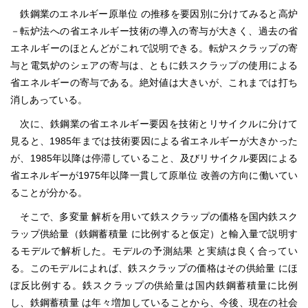
鉄鋼業のエネルギー原単位 の推移を要因別に分けてみると高炉
－転炉法への省エネルギー技術の導入の寄与が大きく、過去の省
エネルギーのほとんどがこれで説明できる。転炉スクラップの寄
与と電気炉のシェアの寄与は、ともに鉄スクラップの使用による
省エネルギーの寄与である。絶対値は大きいが、これまでは打ち
消しあっている。
次に、鉄鋼業の省エネルギー要因を技術とリサイクルに分けて
見ると、1985年までは技術要因による省エネルギーが大きかった
が、1985年以降は停滞していること、及びリサイクル要因による
省エネルギーが1975年以降一貫して原単位 改善の方向に働いてい
ることが分かる。
そこで、多変量 解析を用いて鉄スクラップの価格を国内鉄スク
ラップ供給量（鉄鋼蓄積量 に比例すると仮定）と輸入量で説明す
るモデルで解析した。モデルの予測結果 と実績は良く合ってい
る。このモデルによれば、鉄スクラップの価格はその供給量 にほ
ぼ反比例する。鉄スクラップの供給量は国内鉄鋼蓄積量に比例
し、鉄鋼蓄積量 は年々増加していることから、今後、現在の社会