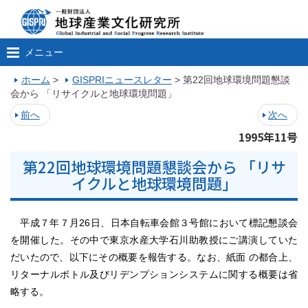
メニュー
ホーム
>
GISPRIニュースレター
>
第22回地球環境問題懇談
会から 「リサイクルと地球環境問題」
前へ
次へ
1995年11号
第22回地球環境問題懇談会から 「リサ
イクルと地球環境問題」
平成７年７月26日、日本自転車会館３号館において標記懇談会
を開催した。その中で東京水産大学石川助教授にご講演していた
だいたので、以下にその概要を報告する。なお、紙面 の都合上、
リターナルボトル及びリデンプションシステムに関する概要は省
略する。