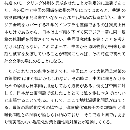
共通 のモニタリング体制を完成させたことが決定的に重要であっ
た。今の日本と中国の関係を欧州の歴史に当てはめると、共通 の
観測体制がまだ出来ていなかった70年代初めの状況に近い。東ア
ジア全域をカバーする科学的インフラを整備できるのは実質上日
本だけであるから、日本はまず頭を下げて東アジア一帯に同一規
格の観測網を設置させてもらい、共同研究体制を築くことを考え
なければならない。これによって、中国から原因物質が飛来し深
刻な被害を及ぼしていることが確実になれば、その時点で初めて
外交交渉の場にのることになる。
だがこれだけの条件を整えても、中国にとって大気汚染対策の
政策順位 はまだ低いかもしれない。その時に、中国に働きかける
ための論理も日本側は用意しておく必要がある。例えば中国に対
して、日本が公害問題で犯したことと同じ道を歩むべきではない
と主張することである。そして、ここで地球温暖化問題が出てく
る。最近の温暖化交渉の場では、硫黄酸化物粒子の冷却効果 と温
暖化問題との関係が論じられ始めており、そこで途上国ではあま
り現実感のない温暖化対策と酸性雨対策とが連動してくる。