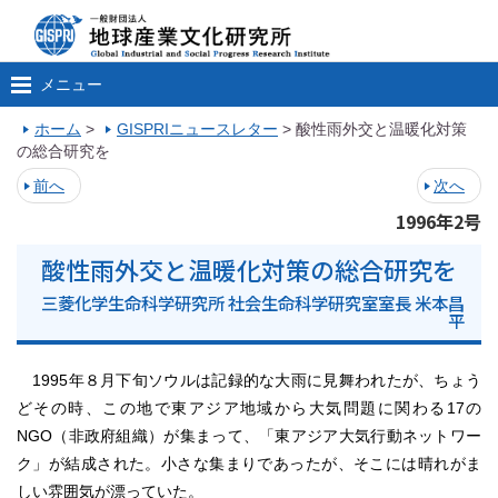
メニュー
ホーム
>
GISPRIニュースレター
>
酸性雨外交と温暖化対策
の総合研究を
前へ
次へ
1996年2号
酸性雨外交と温暖化対策の総合研究を
三菱化学生命科学研究所 社会生命科学研究室室長 米本昌
平
1995年８月下旬ソウルは記録的な大雨に見舞われたが、ちょう
どその時、この地で東アジア地域から大気問題に関わる17の
NGO（非政府組織）が集まって、「東アジア大気行動ネットワー
ク」が結成された。小さな集まりであったが、そこには晴れがま
しい雰囲気が漂っていた。