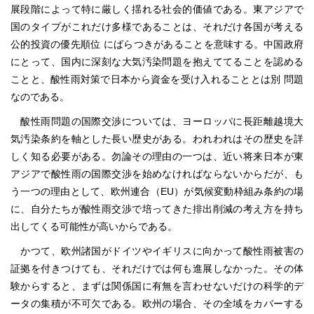
展段階によって特に厳しく揺れる社会的価値である。東アジアで
国のタイプがこれだけ多様であることは、それだけ各国が考える
公的投資の優先順位 にばらつきがあることを意味する。中国政府
にとって、国内に深刻な大気汚染問題を抱えててることを認める
ことと、酸性雨対策で日本から資金を受け入れることとは別 問題
なのである。
酸性雨問題の国際交渉については、ヨーロッパに長距離越境大
気汚染条約を軸とした長い歴史がある。われわれはその歴史を詳
しく知る必要がある。勿論その理由の一つは、近い将来日本が東
アジアで酸性雨の国際交渉を始めなければならないからだが、も
う一つの理由として、欧州連合（EU）が気候変動枠組み条約の場
に、自分たちが酸性雨交渉で培ってきた排出削減の考え方を持ち
出してくる可能性が高いからである。
かつて、欧州諸国がドイツやイギリスに向かって酸性雨被害の
証拠を付きつけても、それだけでは何も進展しなかった。その体
験からすると、まずは関係国に有無を言わせないだけの科学的デ
ータの集積が不可欠である。欧州の場合、その全域をカバーする