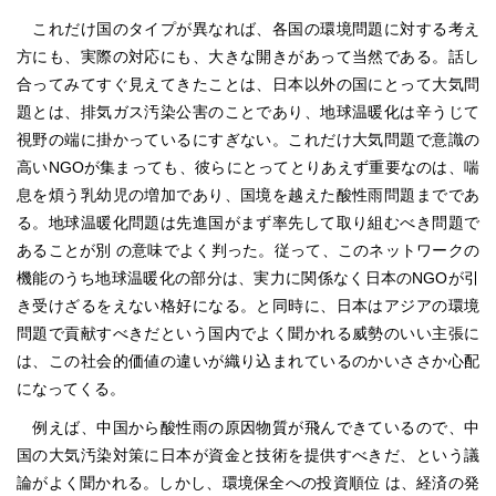
これだけ国のタイプが異なれば、各国の環境問題に対する考え
方にも、実際の対応にも、大きな開きがあって当然である。話し
合ってみてすぐ見えてきたことは、日本以外の国にとって大気問
題とは、排気ガス汚染公害のことであり、地球温暖化は辛うじて
視野の端に掛かっているにすぎない。これだけ大気問題で意識の
高いNGOが集まっても、彼らにとってとりあえず重要なのは、喘
息を煩う乳幼児の増加であり、国境を越えた酸性雨問題までであ
る。地球温暖化問題は先進国がまず率先して取り組むべき問題で
あることが別 の意味でよく判った。従って、このネットワークの
機能のうち地球温暖化の部分は、実力に関係なく日本のNGOが引
き受けざるをえない格好になる。と同時に、日本はアジアの環境
問題で貢献すべきだという国内でよく聞かれる威勢のいい主張に
は、この社会的価値の違いが織り込まれているのかいささか心配
になってくる。
例えば、中国から酸性雨の原因物質が飛んできているので、中
国の大気汚染対策に日本が資金と技術を提供すべきだ、という議
論がよく聞かれる。しかし、環境保全への投資順位 は、経済の発