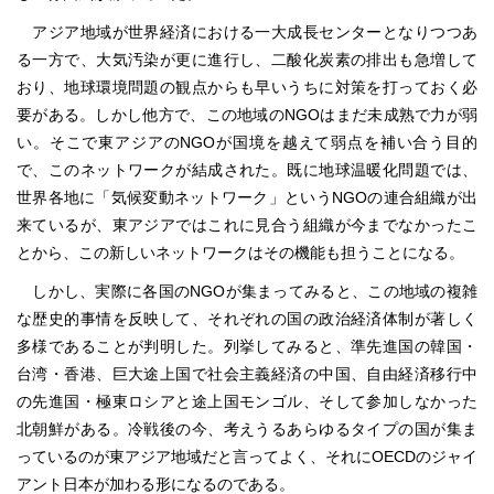
アジア地域が世界経済における一大成長センターとなりつつあ
る一方で、大気汚染が更に進行し、二酸化炭素の排出も急増して
おり、地球環境問題の観点からも早いうちに対策を打っておく必
要がある。しかし他方で、この地域のNGOはまだ未成熟で力が弱
い。そこで東アジアのNGOが国境を越えて弱点を補い合う目的
で、このネットワークが結成された。既に地球温暖化問題では、
世界各地に「気候変動ネットワーク」というNGOの連合組織が出
来ているが、東アジアではこれに見合う組織が今までなかったこ
とから、この新しいネットワークはその機能も担うことになる。
しかし、実際に各国のNGOが集まってみると、この地域の複雑
な歴史的事情を反映して、それぞれの国の政治経済体制が著しく
多様であることが判明した。列挙してみると、準先進国の韓国・
台湾・香港、巨大途上国で社会主義経済の中国、自由経済移行中
の先進国・極東ロシアと途上国モンゴル、そして参加しなかった
北朝鮮がある。冷戦後の今、考えうるあらゆるタイプの国が集ま
っているのが東アジア地域だと言ってよく、それにOECDのジャイ
アント日本が加わる形になるのである。