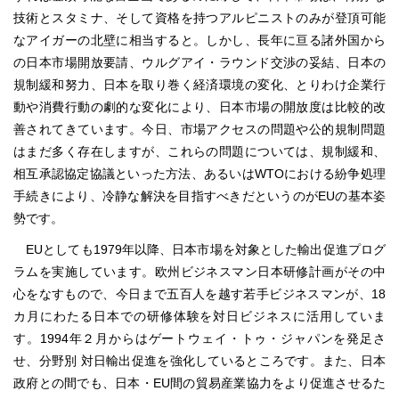
技術とスタミナ、そして資格を持つアルピニストのみが登頂可能
なアイガーの北壁に相当すると。しかし、長年に亘る諸外国から
の日本市場開放要請、ウルグアイ・ラウンド交渉の妥結、日本の
規制緩和努力、日本を取り巻く経済環境の変化、とりわけ企業行
動や消費行動の劇的な変化により、日本市場の開放度は比較的改
善されてきています。今日、市場アクセスの問題や公的規制問題
はまだ多く存在しますが、これらの問題については、規制緩和、
相互承認協定協議といった方法、あるいはWTOにおける紛争処理
手続きにより、冷静な解決を目指すべきだというのがEUの基本姿
勢です。
EUとしても1979年以降、日本市場を対象とした輸出促進プログ
ラムを実施しています。欧州ビジネスマン日本研修計画がその中
心をなすもので、今日まで五百人を越す若手ビジネスマンが、18
カ月にわたる日本での研修体験を対日ビジネスに活用していま
す。1994年２月からはゲートウェイ・トゥ・ジャパンを発足さ
せ、分野別 対日輸出促進を強化しているところです。また、日本
政府との間でも、日本・EU間の貿易産業協力をより促進させるた