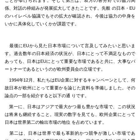
ことが挙げられます。そして第三は、双方の各分野での協力関
係、対話の枠組みが発展拡大してきたことです。先般 の日本・EU
のハイレベル協議でもその拡大が確認され、今後は協力の中身を
いかに具体化していくかが課題です。
最後にEUから見た日本市場について言及してみたいと思いま
す。過去数年の日本経済の状況が、日本にとって不満足なもので
あっても、日本はEUにとって重要な市場であると共に、大事なパ
ートナーであるというのが欧州委員会の立場です。
1994年12月、私たちはEU企業に対するキャンペーンとして、何
故日本が欧州にとって重要かを論じた資料を準備しました。その
論点の一部を紹介すると以下の通 りです。
第一に、日本はアジアで最大かつ最も豊かな市場で、この状況
は将来も継続すること。現実の数字を見ても、欧州企業にとって
日本は世界第二の輸出市場の地位 を占めています。
第二は、日本は世界で最も革新的かつ競争が激しい市場であ