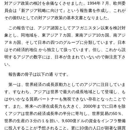
対アジア政策の検討を余儀なくさせました。1994年７月、欧州委
員会は『新アジア戦略に向けて』という報告書を作成し、これが
その後EUとしての対アジア政策の基本文書となりました。
この報告では、アジア諸国としてアフガニスタン以東を検討対
象とし、同地域を、東アジア７カ国、東南アジア10カ国、南アジ
ア８カ国、そして日本の四つのグループに分類しています。日本
はその経済的地位 から独立して扱っています。但し、これから説
明するアジアの数字には、日本が含まれていないので御注意下さ
い。
報告書の骨子は以下の通 りです。
第一は、世界経済の成長原動力としてのアジアに注目していま
す。すなわち、アジアは世界で最大の成長地域として登場し、も
はやいかなる貿易パートナーも無視できない存在となったことで
す。また、将来への潜在成長力も大きく、2000年までに日本を除
くアジアは世界の経済成長率の半分に寄与し、世界貿易の50％、
世界の生産の３分の１を担い、9,600億ドルの資金をインフラ整備
に投入することが予想されること。更に10億の人口が顕著な購買