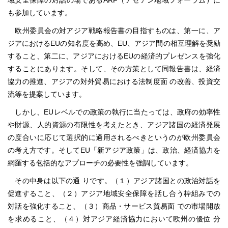
域安全保障の対話の場であるARF（アセアン地域フォーラム）に
も参加しています。
欧州委員会の対アジア戦略報告書の目指すものは、第一に、ア
ジアにおけるEUの知名度を高め、EU、アジア間の相互理解を奨励
すること、第二に、アジアにおけるEUの経済的プレゼンスを強化
することにあります。そして、その方策として同報告書は、経済
協力の推進、アジアの対外貿易における法制度面 の改善、投資交
流等を提案しています。
しかし、EUレベルでの政策の執行に当たっては、政府の効率性
や財源、人的資源の有限性を考えたとき、アジア諸国の経済発展
の度合いに応じて選択的に適用されるべきというのが欧州委員会
の考え方です。そしてEU「新アジア政策」は、政治、経済協力を
網羅する包括的なアプローチの必要性を強調しています。
その中身は以下の通 りです。（１）アジア諸国との政治対話を
促進すること、（２）アジア地域安全保障を話し合う枠組みでの
対話を強化すること、（３）商品・サービス貿易面 での市場開放
を求めること、（４）対アジア経済協力において欧州の優位 分