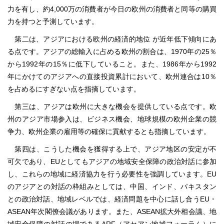
力を有し、約4,000万の消費者が今日の欧州の消費者と同等の購買
力を持つと予測しています。
第二は、アジアにおける欧州の経済的地位 が近年低下傾向にあ
る点です。アジアの総輸入に占める欧州の割合は、1970年の25％
から1992年の15％に低下していること。また、1986年から1992
年にかけてのアジアへの直接投資累計において、欧州連合は10％
を占めるにすぎない点を指摘しています。
第三は、アジアは欧州に大きな機会を提供している点です。欧
州のアジア市場参入は、ビジネス機会、地球規模の欧州企業の競
争力、欧州企業の雇用等の確保に貢献するとも指摘しています。
第四は、こうした機会を獲得する上で、アジア地区の安定が不
可欠であり、EUとしてもアジアの地域安全保障の政治対話に参加
し、これらの地域に経済協力を行う必要性を強調しています。EU
のアジアとの対話の枠組みとしては、中国、インド、パキスタン
との政治対話、地域レベルでは、経済問題を中心に話し合うEU・
ASEAN年次閣僚会議があります。また、ASEAN拡大外相会議、地