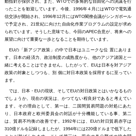
動指針が採択され、また、WTOでの多角的な自由化への決議を行
ったことを歓迎しています。今後、1996年４月にはWTOで電気通
信交渉が開始され、1996年12月にはWTO閣僚会議がシンガポール
で予定され、21世紀に向けた自由化作業プログラムの設定が求め
られています。そうした意味でも、今回のAPEC合意が、将来への
展望に向けて重要な一歩となることを期待しています。
EUの「新アジア政策」の中で日本はユニークな位 置にありま
す。日本の経済力、政治制度の成熟度から、他のアジア諸国と一
緒に考えることはできません。したがって、EUは日本を対アジア
政策の対象としつつも、別 個に対日本政策を採用するに至ってい
ます。
では、日本・EUの現状、そしてEUの対日政策とはいかなるもの
でしょうか。現在の状況は、かつてない程良好であると考えてい
ます。その理由として、第一は、二国間貿易問題の対処にあた
り、日本政府と欧州委員会の対話が十分機能している事、第二
は、貿易不均衡の改善です。1992年には、EUの対日貿易赤字は
310億ドルを記録しましたが、1994年には220億ドルまで低下した