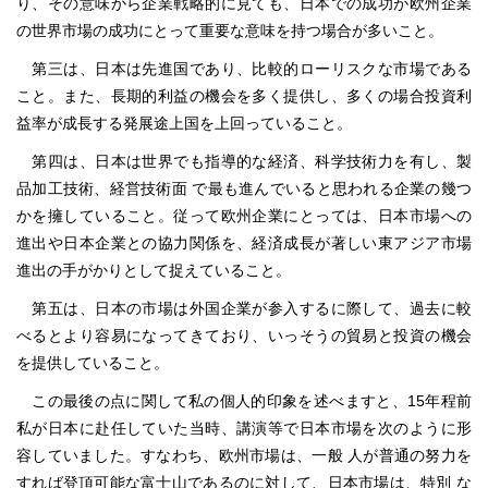
り、その意味から企業戦略的に見ても、日本での成功が欧州企業
の世界市場の成功にとって重要な意味を持つ場合が多いこと。
第三は、日本は先進国であり、比較的ローリスクな市場である
こと。また、長期的利益の機会を多く提供し、多くの場合投資利
益率が成長する発展途上国を上回っていること。
第四は、日本は世界でも指導的な経済、科学技術力を有し、製
品加工技術、経営技術面 で最も進んでいると思われる企業の幾つ
かを擁していること。従って欧州企業にとっては、日本市場への
進出や日本企業との協力関係を、経済成長が著しい東アジア市場
進出の手がかりとして捉えていること。
第五は、日本の市場は外国企業が参入するに際して、過去に較
べるとより容易になってきており、いっそうの貿易と投資の機会
を提供していること。
この最後の点に関して私の個人的印象を述べますと、15年程前
私が日本に赴任していた当時、講演等で日本市場を次のように形
容していました。すなわち、欧州市場は、一般 人が普通の努力を
すれば登頂可能な富士山であるのに対して、日本市場は、特別 な