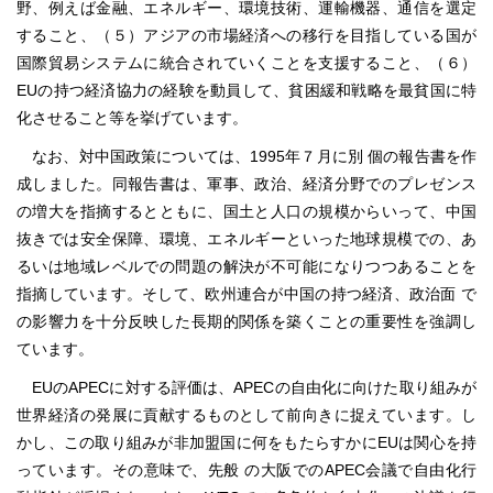
野、例えば金融、エネルギー、環境技術、運輸機器、通信を選定
すること、（５）アジアの市場経済への移行を目指している国が
国際貿易システムに統合されていくことを支援すること、（６）
EUの持つ経済協力の経験を動員して、貧困緩和戦略を最貧国に特
化させること等を挙げています。
なお、対中国政策については、1995年７月に別 個の報告書を作
成しました。同報告書は、軍事、政治、経済分野でのプレゼンス
の増大を指摘するとともに、国土と人口の規模からいって、中国
抜きでは安全保障、環境、エネルギーといった地球規模での、あ
るいは地域レベルでの問題の解決が不可能になりつつあることを
指摘しています。そして、欧州連合が中国の持つ経済、政治面 で
の影響力を十分反映した長期的関係を築くことの重要性を強調し
ています。
EUのAPECに対する評価は、APECの自由化に向けた取り組みが
世界経済の発展に貢献するものとして前向きに捉えています。し
かし、この取り組みが非加盟国に何をもたらすかにEUは関心を持
っています。その意味で、先般 の大阪でのAPEC会議で自由化行