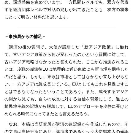
め、環境整備を進めています。一方民間レベルでも、双方を代表
する経済団体レベルで対話の兆しが出てきたことも、双方の将来
にとって明るい材料だと思います。
－事務局からの補足－
講演の後の質問で、大使が説明した「新アジア政策」に触れ
て、古いアジア政策から何が変わったのかという質問に対して、
古いアジア戦略はなかったと答えられた。ここから推測されるこ
とは、冷戦の崩壊後EUは地理的に近い東欧にも新市場を期待した
のだと思う。しかし、東欧は市場としてはなかなか立ち上がらな
い、一方アジアは急成長している。EUとしてもこれを見過ごすこ
とはできなくなったということであろう。また、成長するアジア
の側から見ても、自らの成長に対する自信を背景にして、過去の
植民地主義の記憶から脱却して、EUのアプローチを冷静に受けと
められる時代になってきたとも言えるだろう。
なお、本稿は当研究所が講演の速記録から作成したもので、そ
の文責は当研究所にあり、講演者であるケック大使御本人の確認