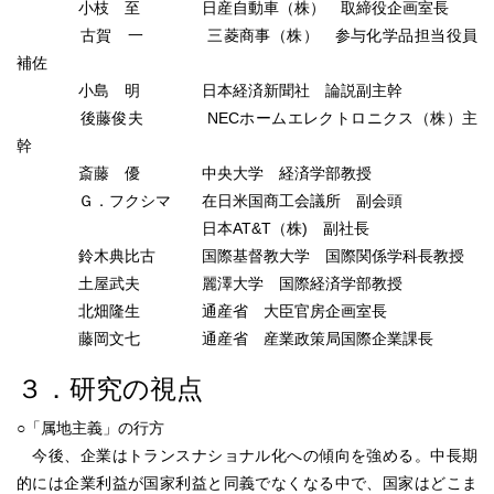
小枝 至 日産自動車（株） 取締役企画室長
古賀 一 三菱商事（株） 参与化学品担当役員
補佐
小島 明 日本経済新聞社 論説副主幹
後藤俊夫 NECホームエレクトロニクス（株）主
幹
斎藤 優 中央大学 経済学部教授
Ｇ．フクシマ 在日米国商工会議所 副会頭
日本AT&T（株) 副社長
鈴木典比古 国際基督教大学 国際関係学科長教授
土屋武夫 麗澤大学 国際経済学部教授
北畑隆生 通産省 大臣官房企画室長
藤岡文七 通産省 産業政策局国際企業課長
３．研究の視点
○「属地主義」の行方
今後、企業はトランスナショナル化への傾向を強める。中長期
的には企業利益が国家利益と同義でなくなる中で、国家はどこま