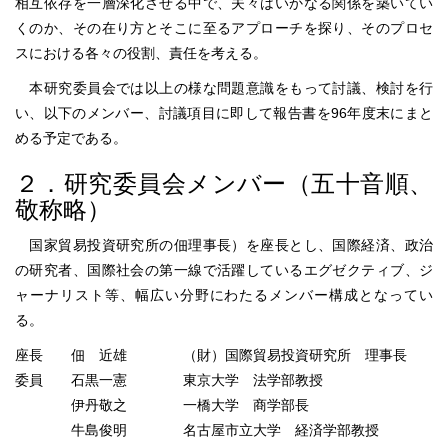
相互依存を一層深化させる中で、夫々はいかなる関係を築いてい
くのか、その在り方とそこに至るアプローチを探り、そのプロセ
スにおける各々の役割、責任を考える。
本研究委員会では以上の様な問題意識をもって討議、検討を行
い、以下のメンバー、討議項目に即して報告書を96年度末にまと
める予定である。
２．研究委員会メンバー（五十音順、
敬称略）
国家貿易投資研究所の佃理事長）を座長とし、国際経済、政治
の研究者、国際社会の第一線で活躍しているエグゼクティブ、ジ
ャーナリスト等、幅広い分野にわたるメンバー構成となってい
る。
座長 佃 近雄 （財）国際貿易投資研究所 理事長
委員 石黒一憲 東京大学 法学部教授
伊丹敬之 一橋大学 商学部長
牛島俊明 名古屋市立大学 経済学部教授