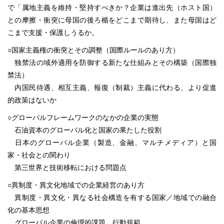
で「属地主義を維持・堅持すべきか？企業は進出先（ホスト国）
との摩擦・衝突に母国の後ろ楯をどこまで期待し、また母国はど
こまで支援・保護しうるか。
○国家主義権の衝突とその調整（国際ルールのあり方）
独禁法の域外適用を防御する新たな仕組みとその構築（国際独
禁法）
内国民待遇、相互主義、報復（制裁）主義に代わる、より促進
的政策はないか
○グローバルフレームワークのなかの企業の実態
石油資本のグローバル化と国家の果たした役割
日本のグローバル企業（製造、金融、マルチメディア）と国
家・社会との関わり
第三世界と技術移転における問題点
○異制度・異文化地域での企業経営のあり方
異制度・異文化・異なる社会構造を有する国家／地域での融合
化の基本思想
グローバル企業の倫理的課題、行動規範