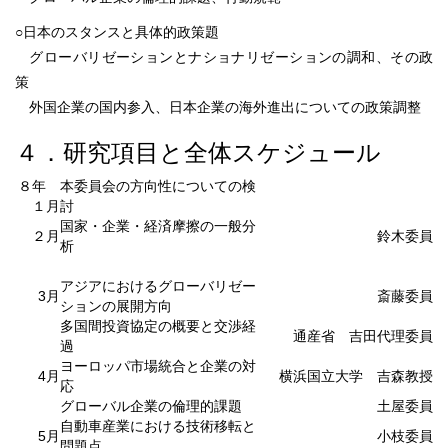
○日本のスタンスと具体的政策題
グローバリゼーションとナショナリゼーションの調和、その政
策
外国企業の国内参入、日本企業の海外進出についての政策調整
４．研究項目と全体スケジュール
８年
本委員会の方向性についての検
１月
討
国家・企業・経済摩擦の一般分
２月
鈴木委員
析
アジアにおけるグローバリゼー
3月
斎藤委員
ションの展開方向
多国間投資協定の概要と交渉経
通産省 吉田代理委員
過
ヨーロッパ市場統合と企業の対
4月
横浜国立大学 吉森教授
応
グローバル企業の倫理的課題
土屋委員
自動車産業における技術移転と
5月
小枝委員
問題点