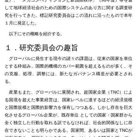
度）、「メガコンペティションと新国際秩序」（96年度）等を通
して地球経済社会のための国際システムのあり方に関する調査研
究を行ってきた。標記研究委員会はこの流れに沿ったもので本年
１月に発足した。
以下にその概略を紹介する。
１．研究委員会の趣旨
グローバルに発生する現今の諸々の課題は、従来の国家を単位
とする枠組み、国際的機構のカバー範囲を超えるものが多く、そ
の克服、処理、調整には、新たなガバナンス構造が必要とされ
る。
産業もまた、グローバルに展開され、超国家企業（TNC）によ
る国境を超えた事業経営は、国家レベルに達するほどの経済規模
と国際規模と国際的影響力を保有しつつある。しかし存在を巨大
化させるグローバル企業が、既存単位 としての国家・国家群から
全く独立した行動を取れる訳でもなければ、社会的関係なしに存
在できないことも明らかである。国家間、あるいは国家とTNCが