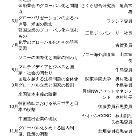
金融業会のグローバル化と問題
さくら総合研究所 亀高常
点
務
グローバリゼーションのあるべ
6月
フクシマ委員
き姿、米国の懸念
韓国企業のグローバル化を阻む
三星ジャパン リー社長
もの
化学のグローバル化とその阻害
7月
古賀委員
要因
ソニー海外調査室 山本室
ソニーの国際化と国家の関わり
長
マルチメデイアビジネスと国
8月
牛島委員
家・社会の関わり
国境を越える法律問題の全体像
関東学院大学 奥村教授
9月
グローバル企業と国家の役割
小島委員
興銀NWアセットマネジメ
米国資本主義の陰鬱
ント 奥村社長
技術移転における第三世界と日
10月
後藤委員石黒委員
本の役割
ヤオハンCCBC 秋山副社
中国進出企業の現状
長石黒委員
グローバル化をめぐる国内制
11月
北畑委員石黒委員
度、政策の調整