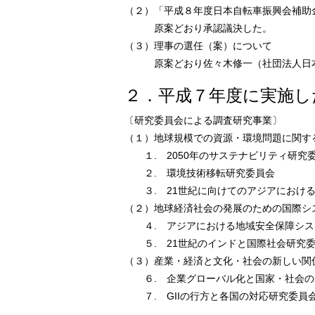
（２）「平成８年度日本自転車振興会補助
原案どおり承認議決した。
（３）理事の選任（案）について
原案どおり佐々木修一（社団法人日本
２．平成７年度に実施し
〔研究委員会による調査研究事業〕
（１）地球規模での資源・環境問題に関す
１. 2050年のサステナビリティ研究
２. 環境技術移転研究委員会
３. 21世紀に向けてのアジアにおける
（２）地球経済社会の発展のための国際シ
４. アジアにおける地域安全保障シス
５. 21世紀のインドと国際社会研究
（３）産業・経済と文化・社会の新しい関
６. 企業グローバル化と国家・社会の
７. GIIの行方と各国の対応研究委員