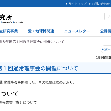
サイトマップ
お問い合わせ
査研究事業
愛・地球博関連
ニュースレター
公募
成８年度第１回通常理事会の開催について
次
1996年
第１回通常理事会の開催について
通 常理事会を開催した。その概要は次のとおり。
について
算報告書（案）について