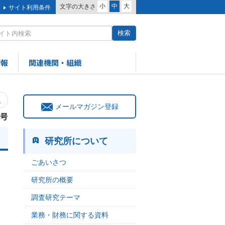
小
中
大
文字の大きさ
サイト利用条件
情報
関連機関・組織
へ
メールマガジン登録
8号
研究所について
ごあいさつ
研究所の概要
調査研究テーマ
業務・財務に関する資料