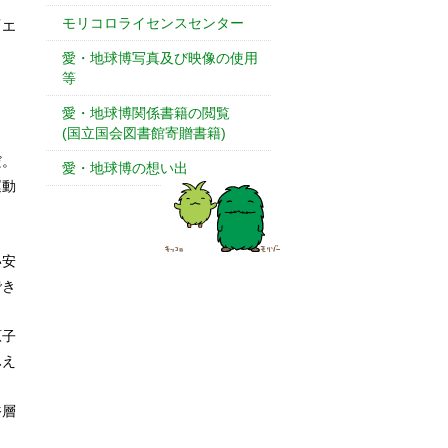
モリコロライセンスセンター
「エ
愛・地球博写真及び映像の使用
等
愛・地球博関係書籍の閲覧
(国立国会図書館寄贈書籍)
だ。
愛・地球博の想い出
運動
い安
でき
原子
ふえ
裕層