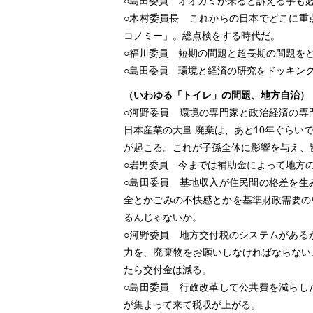
○島田委員 オオカミが来ると訴える事も
○木村委員長 これからの日本でどこに重
コノミー」。総点検をする時代だ。
○福川委員 短期の問題と超長期の問題を
○島田委員 環境と経済の研究をドッキン
（いわゆる「トイレ」の問題、地方自治）
○河野委員 環境の専門家と政治経済の専
日本産業の大量 廃棄は、あと10年ぐら
が起こる。これが子孫全体に影響を与え、
○岩男委員 今までは補助金によって地方
○島田委員 基地収入が住民間の格差を生
全とかごみの不快感とかを基準財政需要の
るんじゃないか。
○河野委員 地方交付税のシステムがある
力を、廃棄物をお願いしなければならない
たら交付金は減る。
○島田委員 行政改革して公共費を減らし
が集まって来て税収が上がる。