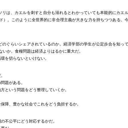
ソリは、カエルを刺すと自分も溺れるとわかっていても本能的にカエ
ド）。このように全世界的に非合理主義が大きな力を持ちつつある。
どのぐらいシェアされているのか。経済学部の学生が公定歩合を知っ
はないか。食糧問題は経済よりはるかに重大だ。
循環を切らないといけない。
だ。
の問題がある。
地方という問題をどう整理していくか。
全保障、豊かな社会でこれをどう負担するか。
間の不公平にどう対応するかだ。