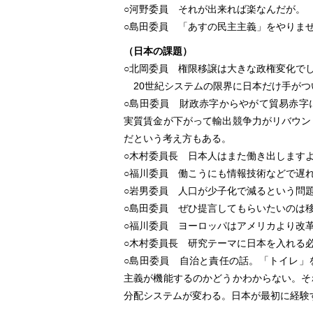
○河野委員 それが出来れば楽なんだが。
○島田委員 「あすの民主主義」をやりま
（日本の課題）
○北岡委員 権限移譲は大きな政権変化で
20世紀システムの限界に日本だけ手がつ
○島田委員 財政赤字からやがて貿易赤字
実質賃金が下がって輸出競争力がリバウン
だという考え方もある。
○木村委員長 日本人はまた働き出します
○福川委員 働こうにも情報技術などで遅
○岩男委員 人口が少子化で減るという問
○島田委員 ぜひ提言してもらいたいのは
○福川委員 ヨーロッパはアメリカより改
○木村委員長 研究テーマに日本を入れる
○島田委員 自治と責任の話。「トイレ」
主義が機能するのかどうかわからない。そ
分配システムが変わる。日本が最初に経験