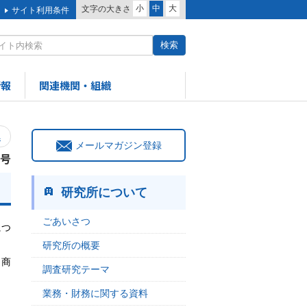
小
中
大
文字の大きさ
サイト利用条件
情報
関連機関・組織
へ
メールマガジン登録
0号
研究所について
ごあいさつ
につ
研究所の概要
 商
調査研究テーマ
業務・財務に関する資料