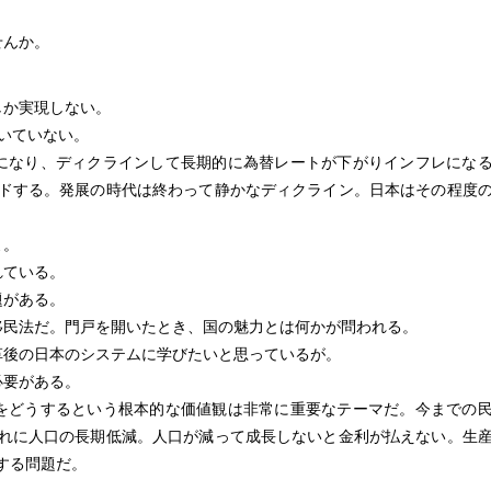
せんか。
しか実現しない。
いていない。
になり、ディクラインして長期的に為替レートが下がりインフレにな
ドする。発展の時代は終わって静かなディクライン。日本はその程度
よ。
れている。
題がある。
移民法だ。門戸を開いたとき、国の魅力とは何かが問われる。
革後の日本のシステムに学びたいと思っているが。
必要がある。
をどうするという根本的な価値観は非常に重要なテーマだ。今までの
れに人口の長期低減。人口が減って成長しないと金利が払えない。生
する問題だ。