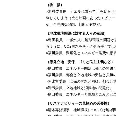
（挨 拶）
○木村委員長 カエルに乗って川を渡るサ
刺してしまう（或る映画にあったエピソー
そ、合理的な発想、判断が有効だ。
（地球環境問題に対する人々の意識）
○島田委員 一般の人に地球環境の問題が
るように、CO2問題を考えさせる手だて
○福川委員 温暖化とエネルギー消費の悪
（原発立地、安保、ゴミと民主主義など）
○島田委員 エネルギー問題は都会の問題
○福川委員 都会と立地地域の受益と負担
○阿比留委員 安保の問題と同様、都会と
○岩男委員 立地地域と消費地の問題だ。
○島田委員 エネルギーと食糧とごみと安
（サステナビリィーの見極めの必要性）
○清木専務理事 地球環境については地域