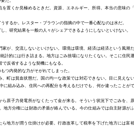
必要だ。
点を置くか見極めるときだ。資源、エネルギー、所得。本当の意味の
どうするか。レスター・ブラウンの指摘の中で一番心配なのは水だ。
グし、研究結果を一般の人々がシェアできるようにしないといけない。
門家が、交流しないといけない。環境は環境、経済は経済という風潮
いで統計的には行き詰まる。地方はごみ捨場になりたくない。そこに住民
皆で反省するような契機にもなる。
のもつ内発的な力がそがれてしまった。
み、町は貧血状態だ。国の均一な政策では対応できない。目に見えな
中に組み込み、住民への再配分を考えるだけでも、何か違ったことが
から原子力発電所がなくたって金が来る。そういう状況下でごみを、
。地方分権には財政の矛盾が絡んでいる。今の仕組みでは自主財源が
たら地方が潤う仕掛けが必要。行政改革して税率を下げた地方には富