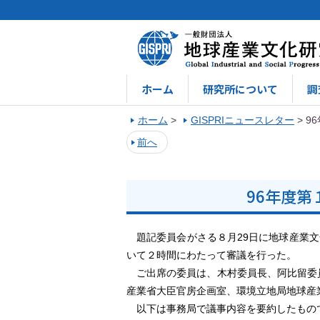
ホーム
研究所について
調
ホーム
>
GISPRIニュースレター
>
9
前へ
96年度
題記委員会がさる８月29日に地球産業文
いて２時間にわたって審議を行った。
ご出席の委員は、木村委員長、阿比留委員
産業省大臣官房企画室、環境立地局地球産
以下は事務局で議事内容を要約したもの