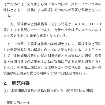
そのためには、先進国から途上国への技術・資金・ノウハウ等の
移転とともに、貿易による環境技術の移転が重要な要素となって
いる。
一方、環境保全と貿易措置に関する問題は、ＷＴＯ、ＯＥＣＤ
等における重要なテーマであり、今後の社会経済システムのあり
方を考える上でも重要な要素となっている。
そこで今回、共同実施推進の基礎調査として、環境保全と調和
した国際貿易制度の構築に向けての方策を検討することを目的と
して、多国間環境条約の貿易制限措置と自由貿易との関係、産業
界・民間ＮＧＯの環境保全活動が貿易に与える影響を調査すると
ともに、発展途上国における環境保全への取り組み、途上国への
技術移転と貿易措置との関係等について調査研究を行う。
2. 研究内容
(1) 多国間環境条約と貿易制限措置と自由貿易原則との関係
・規制目的と手段