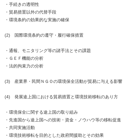
・手続きの透明性
・貿易措置以外の代替手段
・環境条約の効果的な実施の確保
(2) 国際環境条約の遵守・履行確保措置
・通報、モニタリング等の諸手法とその課題
・ＧＥＦ機能の分析
・法的拘束力の分析
(3) 産業界・民間ＮＧＯの環境保全活動が貿易に与える影響
(4) 発展途上国における貿易措置と環境技術移転のあり方
・環境保全に関する途上国の取り組み
・先進国から途上国への技術・資金・ノウハウ等の移転促進
・共同実施活動
・環境技術移転を目的とした政府間援助とその効果