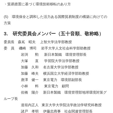
・貿易措置に基づく環境技術移転のあり方
(5) 環境保全と調和した活力ある国際貿易制度の構築に向けての
方策
3. 研究委員会メンバー（五十音順、敬称略）
委員長 森嶌 昭夫 上智大学法学部教授
委 員 磯崎 博司 岩手大学人文社会科学部助教授
岩渕 勲 新日本製鐵 環境管理部長
大塚 直 学習院大学法学部教授
加藤 久和 名古屋大学法学部教授
加藤 峰夫 横浜国立大学経済学部助教授
唐澤 健一 東京電力 環境部副部長
小林 料 東京電力 顧問
佐橋 陽介 新日本製鐵 環境管理部地球環境対策グ
ループ長
道垣内正人 東京大学大学院法学政治学研究科教授
諸戸 孝明 伊藤忠商事 社会関連管理部長