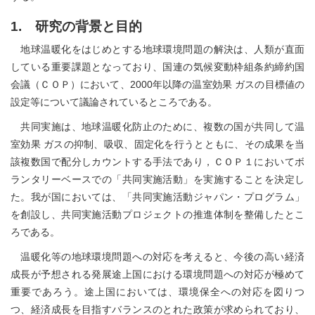
1. 研究の背景と目的
地球温暖化をはじめとする地球環境問題の解決は、人類が直面
している重要課題となっており、国連の気候変動枠組条約締約国
会議（ＣＯＰ）において、2000年以降の温室効果 ガスの目標値の
設定等について議論されているところである。
共同実施は、地球温暖化防止のために、複数の国が共同して温
室効果 ガスの抑制、吸収、固定化を行うとともに、その成果を当
該複数国で配分しカウントする手法であり，ＣＯＰ１においてボ
ランタリーベースでの「共同実施活動」を実施することを決定し
た。我が国においては、「共同実施活動ジャパン・プログラム」
を創設し、共同実施活動プロジェクトの推進体制を整備したとこ
ろである。
温暖化等の地球環境問題への対応を考えると、今後の高い経済
成長が予想される発展途上国における環境問題への対応が極めて
重要であろう。途上国においては、環境保全への対応を図りつ
つ、経済成長を目指すバランスのとれた政策が求められており、