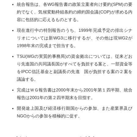
統合報告は、各WG報告書の政策立案者向け要約(SPM)の要
約でなく、気候変動枠組条約の締約国会議(COP)が求める内
容に包括的に応えるものとする。
現在進行中の特別報告のうち、1999年完成予定の排出シナ
リオについては新WG3に移行するが、その他は現WG2が
1998年末の完成まで担当する。
TSU(WGの実質的事務局)の資金拠出については、従来どお
り先進国の共同議長国がすべてを負担する案と、一部資金等
をIPCC信託基金と副議長の先進 国が負担する案の２案を
議論する。
完成はＷＧ報告書は2000年末から2001年第１四半期、統合
報告は2001年の第２四半期末を目指す。
開発途上国及び経済移行期国からの参加、また産業界及び
NGOからの参加を積極的に促す。