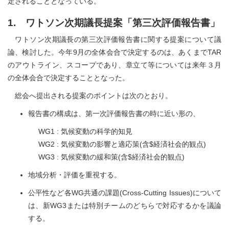
定されることとなっている。
1. ワトソン次期議長提案「第三次評価報告書」
ワトソン次期議長の第三次評価報告書に関する提案について議
論、検討した。今年9月の全体会合で決定するのは、あくまでTAR
のアウトライン、スコープであり、章立て等については来年３月
の全体会合で決定することとなった。
総会へ提出される提案のポイントは次のとおり。
報告書の構成は、第一次評価報告書の時に近い形の、
WG1 : 気候変動の科学的知見
WG2 : 気候変動の影響と適応策(含$経済社会的観点)
WG3 : 気候変動の緩和策(含$経済社会的観点)
地域分析・評価を重視する。
公平性など各WG共通の課題(Cross-Cutting Issues)について
は、新WG3または特別チームのどちらで対応するかを議論
する。