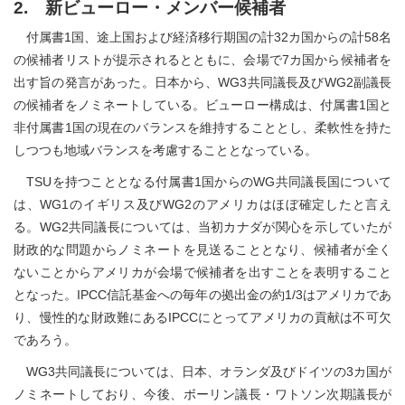
2. 新ビューロー・メンバー候補者
付属書1国、途上国および経済移行期国の計32カ国からの計58名
の候補者リストが提示されるとともに、会場で7カ国から候補者を
出す旨の発言があった。日本から、WG3共同議長及びWG2副議長
の候補者をノミネートしている。ビューロー構成は、付属書1国と
非付属書1国の現在のバランスを維持することとし、柔軟性を持た
しつつも地域バランスを考慮することとなっている。
TSUを持つこととなる付属書1国からのWG共同議長国について
は、WG1のイギリス及びWG2のアメリカはほぼ確定したと言え
る。WG2共同議長については、当初カナダが関心を示していたが
財政的な問題からノミネートを見送ることとなり、候補者が全く
ないことからアメリカが会場で候補者を出すことを表明すること
となった。IPCC信託基金への毎年の拠出金の約1/3はアメリカであ
り、慢性的な財政難にあるIPCCにとってアメリカの貢献は不可欠
であろう。
WG3共同議長については、日本、オランダ及びドイツの3カ国が
ノミネートしており、今後、ボーリン議長・ワトソン次期議長が