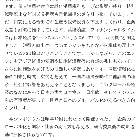
ます。個人消費や住宅建設に消費税引き上げの影響が残り、特別
減税廃止など国民負担増も景気回復の足を引っ張っています。た
だ、円安による輸出増が生産や設備投資を下支えしており、企業
収益も好調に推移しています。英経済誌、フィナンシャルタイム
スは日本経済を"一つのエンジンしか動いていない双発機#と例え
ました。消費と輸出の二つのエンジンをもちながら機体を浮上さ
せているのは輸出だけということです。しかしながら、このエン
ジンもアジア経済の変調や日米経済摩擦の再燃の兆しもあって、
さらに回転数をあげるのは難しい状況にあります。高度情報化社
会の到来は時間，空間を超えて、一国の経済が瞬時に他諸国の経
済、社会に影響をあたえることとなりました。このグローバル経
済のなかにあって日本の実力は本物か、日米欧、そしてアジアか
らの有識者が集って、世界と日本のグルーバル化のあるべき方向
を探ります。
本シンポジウムは昨年12回にわたって開催された、「企業のグ
ローバル化と国家・社会のあり方を考える」研究委員会の成果 を
基に開催されるものです。