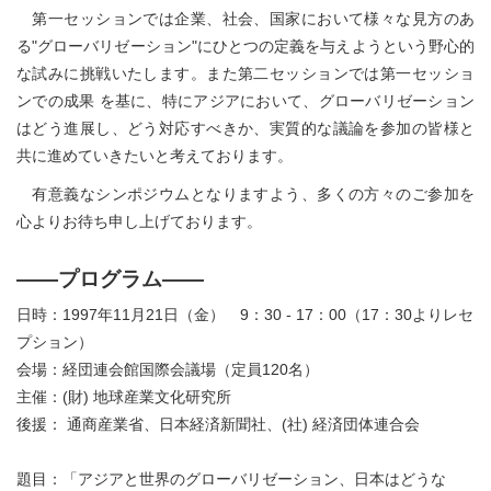
第一セッションでは企業、社会、国家において様々な見方のあ
る"グローバリゼーション"にひとつの定義を与えようという野心的
な試みに挑戦いたします。また第二セッションでは第一セッショ
ンでの成果 を基に、特にアジアにおいて、グローバリゼーション
はどう進展し、どう対応すべきか、実質的な議論を参加の皆様と
共に進めていきたいと考えております。
有意義なシンポジウムとなりますよう、多くの方々のご参加を
心よりお待ち申し上げております。
――プログラム――
日時：1997年11月21日（金） 9：30 - 17：00（17：30よりレセ
プション）
会場：経団連会館国際会議場（定員120名）
主催：(財) 地球産業文化研究所
後援： 通商産業省、日本経済新聞社、(社) 経済団体連合会
題目：「アジアと世界のグローバリゼーション、日本はどうな