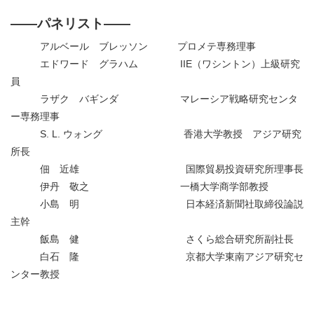
――パネリスト――
アルベール ブレッソン プロメテ専務理事
エドワード グラハム IIE（ワシントン）上級研究
員
ラザク バギンダ マレーシア戦略研究センタ
ー専務理事
S. L. ウォング 香港大学教授 アジア研究
所長
佃 近雄 国際貿易投資研究所理事長
伊丹 敬之 一橋大学商学部教授
小島 明 日本経済新聞社取締役論説
主幹
飯島 健 さくら総合研究所副社長
白石 隆 京都大学東南アジア研究セ
ンター教授