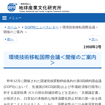
メニュー
ホーム
>
GISPRIニュースレター
>
環境技術移転国際会議＜
開催のご案内 ＞
前へ
次へ
1998年2号
環境技術移転国際会議＜開催のご案内
＞
昨年12月に開催された国連気候変動枠組条約の第3回締約国会議
(COP3)において、先進国(OECD諸国)および市場経済移行国等に
対する温室効果 ガスの排出削減目標などを定めた「京都議定書」
が採択され、21世紀の本格的な地球温暖化防止対策の第一歩を踏
み出すこととなりました。しかし、温暖化防止には今後温室効果