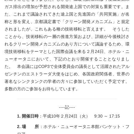
ガス排出の増加が予想される開発途上国での対策も重要です。ま
た、これまで議論されてきた途上国と先進国の「共同実施」が名
称と形を変え、京都議定書で「クリーン開発メカニズム」と規定
されましたが、これもある種の技術移転と言えます。 そうした
ことから、技術移転の一層の推進方策および、詳細が今後検討さ
れるクリーン開発メカニズムのあり方について議論するため、環
境技術移転をテーマとした国際会議を来る２月24日、ホテル・ニ
ューオータニにおいて、下記のとおり開催することとなりまし
た。 本会議にはCOP3で全体委員会の議長として活躍されたアル
ゼンチンのエストラーダ大使をはじめ、各国政府関係者、世界の
著名なシンクタンクの学者の方々に参加していただく予定です。
多数の方のご参加をお待ちしています。
----記----
1. 開催日時
：平成10年２月24日（火） 9:30 ～ 17:15
2. 場 所
：ホテル・ニューオータニ本館バンケット・フ