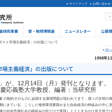
サイトマップ
お問い合わせ
査研究事業
愛・地球博関連
ニュースレター
公募
ポスト市場主義経済」の出版について
次
1998年1
市場主義経済」の出版について
」が、12月14日（月）発刊となります。
 慶応義塾大学教授、編著：当研究所
 の制約そのものに起因する環境問題が現われてきて、我々の文明の
期にきている。こうした地球環境要因がまだ自由経済の枠組みの中に
来の自由市場社会の枠組みの中だけで実現しようとするのは並大抵で