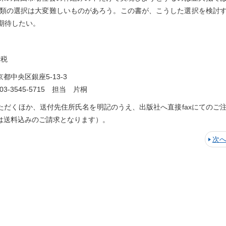
人類の選択は大変難しいものがあろう。この書が、こうした選択を検討
期待したい。
費税
中央区銀座5-13-3
3-3545-5715 担当 片桐
ただくほか、送付先住所氏名を明記のうえ、出版社へ直接faxにてのご
は送料込みのご請求となります）。
次