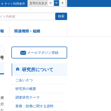
小
中
大
文字の大きさ
サイト利用条件
情報
関連機関・組織
へ
メールマガジン登録
2号
研究所について
ごあいさつ
研究所の概要
調査研究テーマ
発展
充分
業務・財務に関する資料
はな