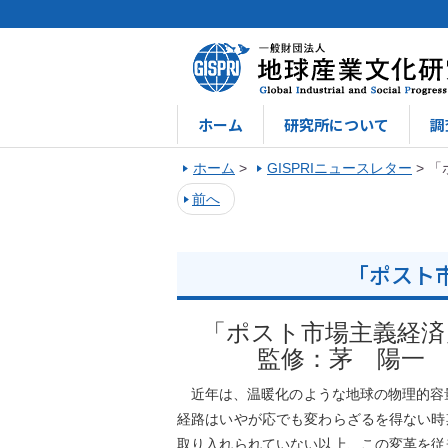
ホーム
研究所について
調
ホーム
>
GISPRIニュースレター
>
「
前へ
「ポスト
「ポスト市場主義経済
監修：茅 陽一
近年は、温暖化のような地球の物理的容量
経路はいやが応でも変わらざるを得ない時
取り入れられていない以上、この変革を従