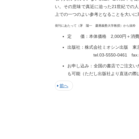
い。その意味で真近に迫った21世紀での
上での一つのよい参考となることを大いに
発刊にあたって（茅 陽一 慶應義塾大学教授）から抜粋
定 価：本体価格 2,000円＋消
出版社：株式会社ミオシン出版 東京都
tel.03-5550-0461 fax.0
お申し込み：全国の書店でご注文い
も可能（ただし出版社より直送の際
前へ