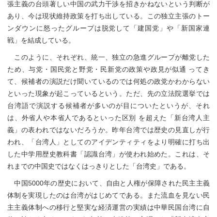
張主義の台頭著しい中国の武力干渉を招きかねないという判断が
あり、今は現状維持政策を打ち出している。この独立主張のトー
ンダウンに怒ったグループは脱党して「建国党」や「新国家連
戦」を結成している。
このように、それぞれ、統一、独立の急進グループが離党した
ため、与党・国民党と野党・民新党の政策や政見が似通 ってき
て、候補者の演説だけ聞いているのでは何処の政党かわからない
といった現象が起こっているという。ただ、先の立法院選挙では
台湾語で演説する候補者が多いのが目についたというが、それ
は、外省人や本省人であるといった区別 を超えた「新台湾人主
義」の表われではないだろうか。昨年台湾では歴史の見直しが行
われ、「台湾人」としてのアイデンティティをより明確に打ち出
した中学用歴史教科書「認識台湾」が使われ始めた。これは、そ
れまでの中国史ではなくはっきりとした「台湾史」である。
中国5000年の歴史において、自由と人権が保障された民主主義
体制を実現したのは台湾がはじめてである。また流血を見ない民
主主義体制への移行と堅実な経済運営の実績は中華民国台湾に自