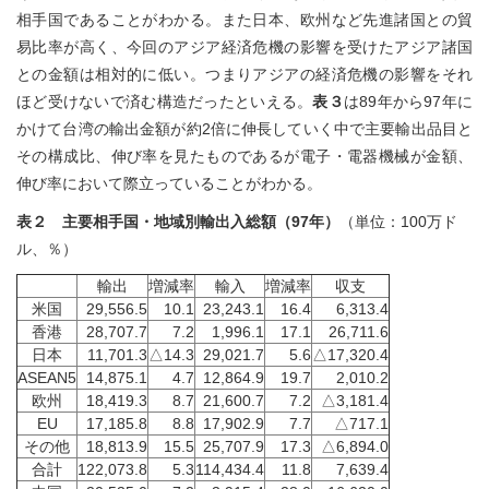
相手国であることがわかる。また日本、欧州など先進諸国との貿
易比率が高く、今回のアジア経済危機の影響を受けたアジア諸国
との金額は相対的に低い。つまりアジアの経済危機の影響をそれ
ほど受けないで済む構造だったといえる。
表３
は89年から97年に
かけて台湾の輸出金額が約2倍に伸長していく中で主要輸出品目と
その構成比、伸び率を見たものであるが電子・電器機械が金額、
伸び率において際立っていることがわかる。
表２ 主要相手国・地域別輸出入総額（97年）
（単位：100万ド
ル、％）
輸出
増減率
輸入
増減率
収支
米国
29,556.5
10.1
23,243.1
16.4
6,313.4
香港
28,707.7
7.2
1,996.1
17.1
26,711.6
日本
11,701.3
△14.3
29,021.7
5.6
△17,320.4
ASEAN5
14,875.1
4.7
12,864.9
19.7
2,010.2
欧州
18,419.3
8.7
21,600.7
7.2
△3,181.4
EU
17,185.8
8.8
17,902.9
7.7
△717.1
その他
18,813.9
15.5
25,707.9
17.3
△6,894.0
合計
122,073.8
5.3
114,434.4
11.8
7,639.4