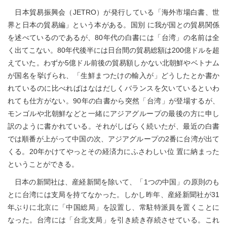
日本貿易振興会（JETRO）が発行している「海外市場白書、世
界と日本の貿易編」という本がある。国別 に我が国との貿易関係
を述べているのであるが、80年代の白書には「台湾」の名前は全
く出てこない。80年代後半には日台間の貿易総額は200億ドルを超
えていた。わずか5億ドル前後の貿易額しかない北朝鮮やベトナム
が国名を挙げられ、「生鮮まつたけの輸入が」どうしたとか書か
れているのに比べればはなはだしくバランスを欠いているといわ
れても仕方がない。90年の白書から突然「台湾」が登場するが、
モンゴルや北朝鮮などと一緒にアジアグループの最後の方に申し
訳のように書かれている。それがしばらく続いたが、最近の白書
では順番が上がって中国の次、アジアグループの2番に台湾が出て
くる。20年かけてやっとその経済力にふさわしい位 置に納まった
ということができる。
日本の新聞社は、産経新聞を除いて、「1つの中国」の原則のも
とに台湾には支局を持てなかった。しかし昨年、産経新聞社が31
年ぶりに北京に「中国総局」を設置し、常駐特派員を置くことに
なった。台湾には「台北支局」を引き続き存続させている。これ