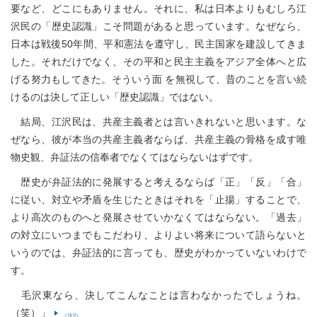
要など、どこにもありません。それに、私は日本よりもむしろ江
沢民の「歴史認識」こそ問題があると思っています。なぜなら、
日本は戦後50年間、平和憲法を遵守し、民主国家を建設してきま
した。それだけでなく、その平和と民主主義をアジア全体へと広
げる努力もしてきた。そういう面 を無視して、昔のことを言い続
けるのは決して正しい「歴史認識」ではない。
結局、江沢民は、共産主義者とは言いきれないと思います。な
ぜなら、彼が本当の共産主義者ならば、共産主義の骨格を成す唯
物史観、弁証法の信奉者でなくてはならないはずです。
歴史が弁証法的に発展すると考えるならば「正」「反」「合」
に従い、対立や矛盾を生じたときはそれを「止揚」することで、
より高次のものへと発展させていかなくてはならない。「過去」
の対立にいつまでもこだわり、よりよい将来について語らないと
いうのでは、弁証法的に言っても、歴史がわかっていないわけで
す。
毛沢東なら、決してこんなことは言わなかったでしょうね。
（笑）」
（注2）