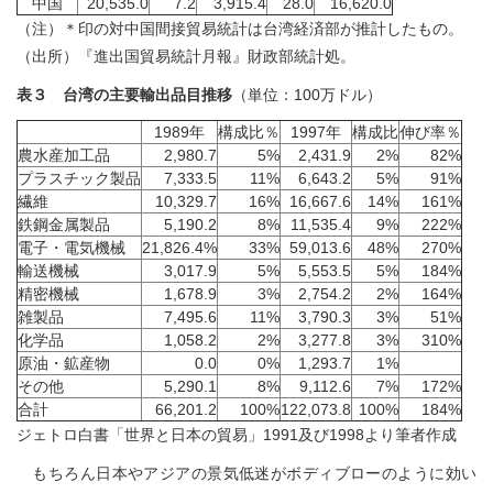
中国
20,535.0
7.2
3,915.4
28.0
16,620.0
（注）＊印の対中国間接貿易統計は台湾経済部が推計したもの。
（出所）『進出国貿易統計月報』財政部統計処。
表３ 台湾の主要輸出品目推移
（単位：100万ドル）
1989年
構成比％
1997年
構成比
伸び率％
農水産加工品
2,980.7
5%
2,431.9
2%
82%
プラスチック製品
7,333.5
11%
6,643.2
5%
91%
繊維
10,329.7
16%
16,667.6
14%
161%
鉄鋼金属製品
5,190.2
8%
11,535.4
9%
222%
電子・電気機械
21,826.4%
33%
59,013.6
48%
270%
輸送機械
3,017.9
5%
5,553.5
5%
184%
精密機械
1,678.9
3%
2,754.2
2%
164%
雑製品
7,495.6
11%
3,790.3
3%
51%
化学品
1,058.2
2%
3,277.8
3%
310%
原油・鉱産物
0.0
0%
1,293.7
1%
その他
5,290.1
8%
9,112.6
7%
172%
合計
66,201.2
100%
122,073.8
100%
184%
ジェトロ白書「世界と日本の貿易」1991及び1998より筆者作成
もちろん日本やアジアの景気低迷がボディブローのように効い