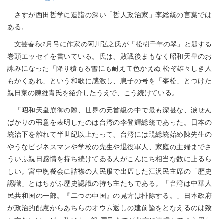
さすが西田哲学に造詣の深い「哲人政治家」李総統の言葉では
ある。
文芸春秋2月号に作家の阿川弘之氏が「松樹千年の翠」と題する
巻頭エッセイを書いている。氏は、敗戦後まもなく昭和天皇のお
詠みになった「降り積もる雪にも耐えて色かえぬ 松ぞ雄々しき人
もかくあれ」という和歌に感激し、息子の号を「峯松」とつけた
親日家の陳維青氏を紹介したうえで、こう続けている。
「昭和天皇崩御の際、世界の元首級の中で最も深甚な、涙せん
ばかりの弔意を表明したのは台湾の李登輝総統であった。日本の
統治下を離れて半世紀以上たって、台湾には現総統始め陳先生の
やうなビジネスマンや学校の先生や退役軍人、家庭の主婦までさ
ういふ親日感情を持ち続けてゐる人がこんにち相当な数に上るら
しい。宮中晩餐会に詰襟の人民服で出席した江沢民主席の「歴史
認識」とはちがふ歴史認識の持ち主たちである。「台湾は中華人
民共和国の一部。『二つの中国』の見方は排除する。」日本政府
が政治的配慮からあちらのオウム返しの建前論をとなえるのは致