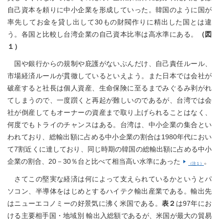
自己資本を頼りに中小企業を形成していった。韓国のように国が
率先してお金を貸し出して30もの財閥作りに精出した国とは違
う。各国と比較し台湾企業の自己資本比率は高水準にある。
（図
１）
国や銀行からの規制や庇護がないぶんだけ、自己責任ルール、
市場経済ルールが貫徹しているといえよう。また日本では会社が
破産すると社長は個人資産、生命保険に至るまでみぐるみ剥がれ
てしまうので、一度躓くと再起が難しいのであるが、台湾では会
社が倒産してもオーナーの資産まで取り上げられることはなく、
何度でもトライのチャンスはある。台湾は、中小企業の集合とい
われており、総輸出額に占める中小企業の割合は1980年代におい
て7割近くに達しており、同じ時期の韓国の総輸出額に占める中小
企業の割合、20－30％台と比べて相当高い水準にあった
。
（注１）
さてこの堅実な経済は何によって支えられているかというとパ
ソコン、半導体をはじめとするハイテク輸出産業である。輸出先
はニューエコノミーの好景気に沸く米国である。
表２
は97年にお
ける主要相手国・地域別 輸出入総額であるが、米国が最大の貿易