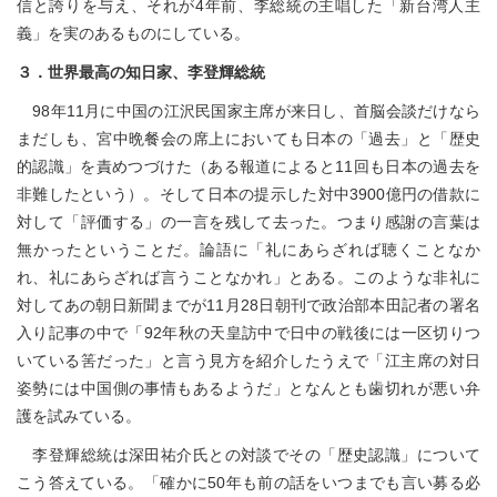
信と誇りを与え、それが4年前、李総統の主唱した「新台湾人主
義」を実のあるものにしている。
３．世界最高の知日家、李登輝総統
98年11月に中国の江沢民国家主席が来日し、首脳会談だけなら
まだしも、宮中晩餐会の席上においても日本の「過去」と「歴史
的認識」を責めつづけた（ある報道によると11回も日本の過去を
非難したという）。そして日本の提示した対中3900億円の借款に
対して「評価する」の一言を残して去った。つまり感謝の言葉は
無かったということだ。論語に「礼にあらざれば聴くことなか
れ、礼にあらざれば言うことなかれ」とある。このような非礼に
対してあの朝日新聞までが11月28日朝刊で政治部本田記者の署名
入り記事の中で「92年秋の天皇訪中で日中の戦後には一区切りつ
いている筈だった」と言う見方を紹介したうえで「江主席の対日
姿勢には中国側の事情もあるようだ」となんとも歯切れが悪い弁
護を試みている。
李登輝総統は深田祐介氏との対談でその「歴史認識」について
こう答えている。「確かに50年も前の話をいつまでも言い募る必