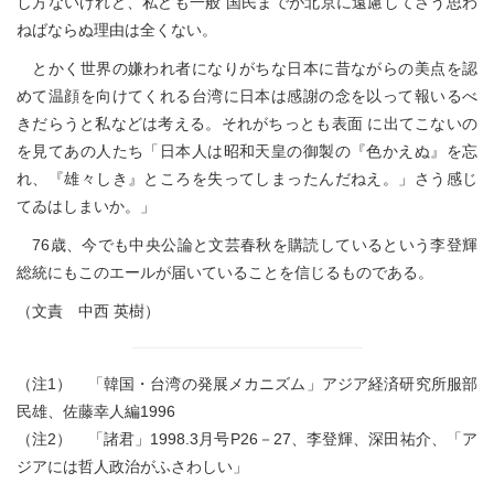
し方ないけれど、私ども一般 国民までが北京に遠慮してさう思わ
ねばならぬ理由は全くない。
とかく世界の嫌われ者になりがちな日本に昔ながらの美点を認
めて温顔を向けてくれる台湾に日本は感謝の念を以って報いるべ
きだらうと私などは考える。それがちっとも表面 に出てこないの
を見てあの人たち「日本人は昭和天皇の御製の『色かえぬ』を忘
れ、『雄々しき』ところを失ってしまったんだねえ。」さう感じ
てゐはしまいか。」
76歳、今でも中央公論と文芸春秋を購読しているという李登輝
総統にもこのエールが届いていることを信じるものである。
（文責 中西 英樹）
（注1） 「韓国・台湾の発展メカニズム」アジア経済研究所服部
民雄、佐藤幸人編1996
（注2） 「諸君」1998.3月号P26－27、李登輝、深田祐介、「ア
ジアには哲人政治がふさわしい」