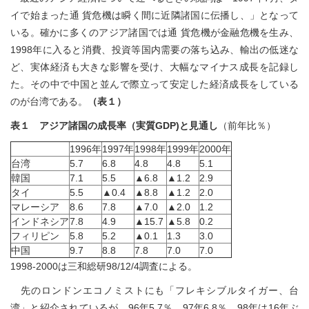
イで始まった通 貨危機は瞬く間に近隣諸国に伝播し、」となって
いる。確かに多くのアジア諸国では通 貨危機が金融危機を生み、
1998年に入ると消費、投資等国内需要の落ち込み、輸出の低迷な
ど、実体経済も大きな影響を受け、大幅なマイナス成長を記録し
た。その中で中国と並んで際立って安定した経済成長をしている
のが台湾である。
（表１）
表１ アジア諸国の成長率（実質GDP)と見通し
（前年比％）
1996年
1997年
1998年
1999年
2000年
台湾
5.7
6.8
4.8
4.8
5.1
韓国
7.1
5.5
▲6.8
▲1.2
2.9
タイ
5.5
▲0.4
▲8.8
▲1.2
2.0
マレーシア
8.6
7.8
▲7.0
▲2.0
1.2
インドネシア
7.8
4.9
▲15.7
▲5.8
0.2
フィリピン
5.8
5.2
▲0.1
1.3
3.0
中国
9.7
8.8
7.8
7.0
7.0
1998-2000は三和総研98/12/4調査による。
先のロンドンエコノミストにも「フレキシブルタイガー、台
湾」と紹介されているが、96年5,7％、97年6,8％、98年は16年ぶ