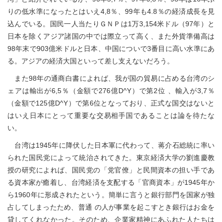
りの低水準になったとはいえ4,8％、99年も4.8％の経済成長を見
込んでいる。国民一人当たりＧＮＰは1万3,154米ドル（97年）と
日本を除くアジア諸国の中では際立って高く、また外貨準備高は
98年末で903億米ドルと日本、中国についで3番目に高い水準にあ
る。アジアの経済大国といって差し支えないだろう。
また98年の通商白書によれば、我が国の貿易に占める台湾のシ
ェアは輸出が6,5％（金額で276億D^Y）で第2位 、輸入が3,7％
（金額で125億D^Y）で第6位となっており、正式な国交はないと
はいえ日本にとって重要な交易相手国であることは論を待たな
い。
台湾は1945年に降伏した日本軍に代わって、蒋介石総統に率い
られた国民党によって統治されてきた。東京経済大学の劉進慶教
授の研究によれば、国民党の「党官僚」と民間資本の担い手であ
る資本家が癒着し、台湾経済を支配する「官商資本」が1945年か
ら1960年に形成されたという。簡単に言うと銀行部門を国家が独
占してしまったため、普通 の人が事業を起こすとき銀行はお金を
貸してくれなかった。そのため、企業家精神にあふれた人たちは