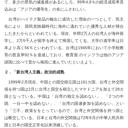
て、多少の景気の減速感があるにしろ、99年4,8％の経済成長率見
込みは「アジアの優等生」の名にふさわしい。
台湾がハイテク製品の輸出に成功した理由の一つとして、民主
化により、国民党独裁時代に海外に逃れていた優秀な人材が帰台
したきたからといわれている。現在、年間2万人の台湾人が海外留
学し、2万5千人が留学を終えて帰国してくる。大学の進学率は日
本より高く56％といわれている。台湾は1945年において小学校教
育の普及率92％を達成しており、教育面 のインフラは他のアジア
諸国に比べて昔から格段に進んでいたといえよう。
２．「新台湾人主義」政治的成熟
1999年2月現在、中国との国交樹立国は161カ国、台湾と外交関
係を持つ国は2月に台湾と国交を樹立したマケドニアを加えて28カ
国となっている。中国は「台湾の独立を認めない」、「2つの中
国、一台一中を認めない」、「台湾の国連参加を認めない」とい
う「三不」政策ををとっているので、台湾と外交関係を持つ国と
は断交している。日本と台湾の外交関係は72年9月の中華人民共和
国と日本の国交正常化以来消滅している。