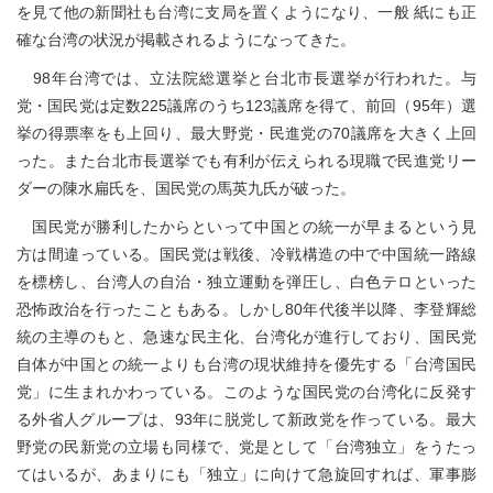
を見て他の新聞社も台湾に支局を置くようになり、一般 紙にも正
確な台湾の状況が掲載されるようになってきた。
98年台湾では、立法院総選挙と台北市長選挙が行われた。与
党・国民党は定数225議席のうち123議席を得て、前回（95年）選
挙の得票率をも上回り、最大野党・民進党の70議席を大きく上回
った。また台北市長選挙でも有利が伝えられる現職で民進党リー
ダーの陳水扁氏を、国民党の馬英九氏が破った。
国民党が勝利したからといって中国との統一が早まるという見
方は間違っている。国民党は戦後、冷戦構造の中で中国統一路線
を標榜し、台湾人の自治・独立運動を弾圧し、白色テロといった
恐怖政治を行ったこともある。しかし80年代後半以降、李登輝総
統の主導のもと、急速な民主化、台湾化が進行しており、国民党
自体が中国との統一よりも台湾の現状維持を優先する「台湾国民
党」に生まれかわっている。このような国民党の台湾化に反発す
る外省人グループは、93年に脱党して新政党を作っている。最大
野党の民新党の立場も同様で、党是として「台湾独立」をうたっ
てはいるが、あまりにも「独立」に向けて急旋回すれば、軍事膨