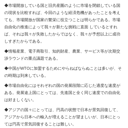
◆市場開放している国と旧共産圏のように市場を閉鎖している国
の現状を比較すれば、今回のような経済危機があったことを考え
ても、市場開放が国家の繁栄に役立つことは明らかである。市場
自由化の推進によって我々が新たな挑戦に直面 しているとすれ
ば、それは我々が失敗したからではなく、我々が予想以上に成功
しすぎたからである。
◆情報産業、電子商取引、知的財産、農業、サービス等が次期交
渉ラウンドの重点議題である。
◆中国がWTOに加盟するためにやらねばならぬことは多いが、そ
の時期は到来している。
◆市場自由化にはそれぞれの国の発展段階に応じた適度な速度が
ある。発展途上国にとっては、先進国と全く同じ速度での自由化
は好ましくない。
◆アジアの国々にとっては、円高の状態で日本が景気回復して、
アジアから日本への輸入が増えることが望ましいが、日本にとっ
ては円高で景気回復することは難しい。