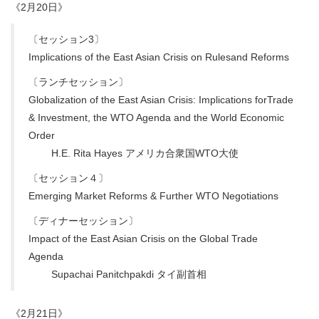
《2月20日》
〔セッション3〕
Implications of the East Asian Crisis on Rulesand Reforms
〔ランチセッション〕
Globalization of the East Asian Crisis: Implications forTrade
& Investment, the WTO Agenda and the World Economic
Order
H.E. Rita Hayes アメリカ合衆国WTO大使
〔セッション４〕
Emerging Market Reforms & Further WTO Negotiations
〔ディナーセッション〕
Impact of the East Asian Crisis on the Global Trade
Agenda
Supachai Panitchpakdi タイ副首相
《2月21日》