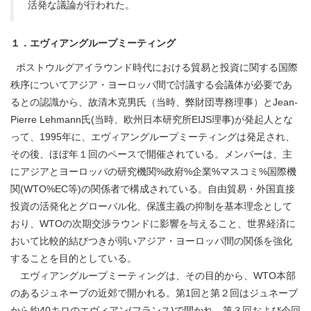
活発な議論が行われた。
１．エヴィアングループミーティング
ポストウルグアイラウンド時代における貿易と投資に関する国際
秩序についてアジア・ヨーロッパ間で討議する会議体が必要であ
るとの認識から、故清木克男氏（当時、弊財団専務理事）とJean-
Pierre Lehmann氏(当時、欧州日本研究所EIJS理事)が発起人とな
って、1995年に、エヴィアングループミーティングは発足され、
その後、ほぼ年１回のペースで開催されている。メンバーは、主
にアジアとヨーロッパの研究機関%政府%企業%マスコミ%国際機
関(WTO%EC等)の関係者で構成されている。自由貿易・外国直接
投資の活発化とグローバル化、保護主義の抑制を基本理念として
おり、WTOの次期交渉ラウンドに影響を与えること、世界経済に
おいて比較的結びつきが弱いアジア・ヨーロッパ間の関係を強化
することを目的としている。
エヴィアングループミーティングは、その目的から、WTO本部
のあるジュネーブの近郊で開かれる。第1回と第２回はジュネーブ
から約40キロのエヴィアン(フランス)で開かれ、第３回および今回