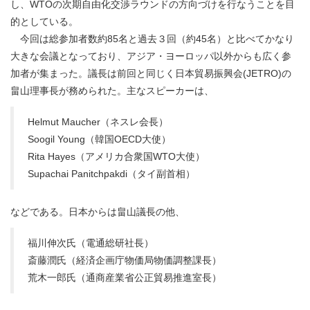
し、WTOの次期自由化交渉ラウンドの方向づけを行なうことを目
的としている。
今回は総参加者数約85名と過去３回（約45名）と比べてかなり
大きな会議となっており、アジア・ヨーロッパ以外からも広く参
加者が集まった。議長は前回と同じく日本貿易振興会(JETRO)の
畠山理事長が務められた。主なスピーカーは、
Helmut Maucher（ネスレ会長）
Soogil Young（韓国OECD大使）
Rita Hayes（アメリカ合衆国WTO大使）
Supachai Panitchpakdi（タイ副首相）
などである。日本からは畠山議長の他、
福川伸次氏（電通総研社長）
斎藤潤氏（経済企画庁物価局物価調整課長）
荒木一郎氏（通商産業省公正貿易推進室長）