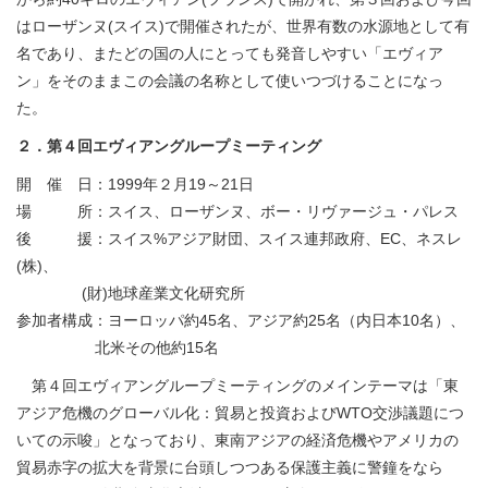
はローザンヌ(スイス)で開催されたが、世界有数の水源地として有
名であり、またどの国の人にとっても発音しやすい「エヴィア
ン」をそのままこの会議の名称として使いつづけることになっ
た。
２．第４回エヴィアングループミーティング
開 催 日：1999年２月19～21日
場 所：スイス、ローザンヌ、ボー・リヴァージュ・パレス
後 援：スイス%アジア財団、スイス連邦政府、EC、ネスレ
(株)、
(財)地球産業文化研究所
参加者構成：ヨーロッパ約45名、アジア約25名（内日本10名）、
北米その他約15名
第４回エヴィアングループミーティングのメインテーマは「東
アジア危機のグローバル化：貿易と投資およびWTO交渉議題につ
いての示唆」となっており、東南アジアの経済危機やアメリカの
貿易赤字の拡大を背景に台頭しつつある保護主義に警鐘をなら