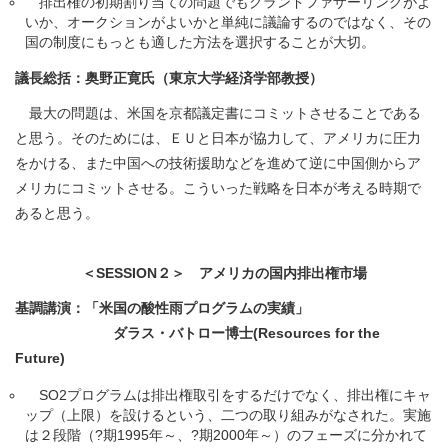
排出権の初期割り当ての問題でもグランドファザーリングがよ
いか、オークションがよいかと単純に議論するのではなく、その
国の制度にもっとも適した方法を選択することが大切。
議長総括：奥野正寛氏（東京大学経済学部教授）
最大の問題は、米国を京都議定書にコミットさせることである
と思う。そのためには、ＥＵと日本が協力して、アメリカに圧力
をかける、また中国への技術援助などを進めて逆に中国側からア
メリカにコミットさせる。こういった戦略を日本が考える時期で
あると思う。
＜SESSION２＞ アメリカの国内排出権市場
基調講演：「米国の酸性雨プログラムの実績」
ダラス・バトロー博士(Resources for the
Future)
SO2プログラムは排出権取引をするだけでなく、排出権にキャ
ップ（上限）を設けるという、二つの取り組みがなされた。実施
は２段階（?期1995年～、?期2000年～）のフェーズに分かれて