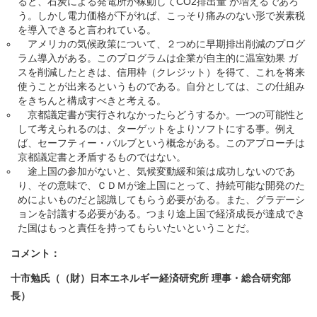
ると、石炭による発電所が稼動してCO2排出量 が増えるであろ
う。しかし電力価格が下がれば、こっそり痛みのない形で炭素税
を導入できると言われている。
アメリカの気候政策について、２つめに早期排出削減のプログ
ラム導入がある。このプログラムは企業が自主的に温室効果 ガ
スを削減したときは、信用枠（クレジット）を得て、これを将来
使うことが出来るというものである。自分としては、この仕組み
をきちんと構成すべきと考える。
京都議定書が実行されなかったらどうするか。一つの可能性と
して考えられるのは、ターゲットをよりソフトにする事。例え
ば、セーフティー・バルブという概念がある。このアプローチは
京都議定書と矛盾するものではない。
途上国の参加がないと、気候変動緩和策は成功しないのであ
り、その意味で、ＣＤＭが途上国にとって、持続可能な開発のた
めによいものだと認識してもらう必要がある。また、グラデーシ
ョンを討議する必要がある。つまり途上国で経済成長が達成でき
た国はもっと責任を持ってもらいたいということだ。
コメント：
十市勉氏（（財）日本エネルギー経済研究所 理事・総合研究部
長）