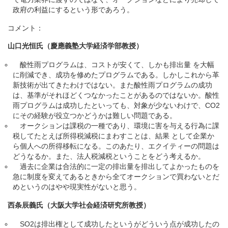
政府の利益にするという形であろう。
コメント：
山口光恒氏（慶應義塾大学経済学部教授）
酸性雨プログラムは、コストが安くて、しかも排出量 を大幅
に削減でき、成功を修めたプログラムである。しかしこれから革
新技術が出てきたわけではない。また酸性雨プログラムの成功
は、基準がそれほどくつなかったことがあるのではないか。酸性
雨プログラムは成功したといっても、対象が少ないわけで、CO2
にその経験が役立つかどうかは難しい問題である。
オークションは課税の一種であり、環境に害を与える行為に課
税してたとえば所得税減税にまわすことは、結果 として企業か
ら個人への所得移転になる。このあたり、エクイティーの問題は
どうなるか。また、法人税減税ということをどう考えるか。
過去に企業は合法的に一定の排出量を排出してよかったものを
急に制度を変えてあるときから全てオークションで買わないとだ
めというのはやや現実性がないと思う。
西条辰義氏（大阪大学社会経済研究所教授）
SO2は排出権として成功したというがどういう点が成功したの