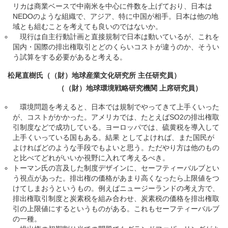
リカは商業ベースで中南米を中心に件数を上げており、日本は
NEDOのような組織で、アジア、特に中国が相手。日本は他の地
域とも組むことを考えても良いのではないか。
現行は自主行動計画と直接規制で日本は動いているが、これを
国内・国際の排出権取引とどのくらいコストが違うのか、そうい
う試算をする必要があると考える。
松尾直樹氏（（財）地球産業文化研究所 主任研究員）
（（財）地球環境戦略研究機関 上席研究員）
環境問題を考えると、日本では規制でやってきて上手くいった
が、コストがかかった。アメリカでは、たとえばSO2の排出権取
引制度などで成功している。ヨーロッパでは、硫黄税を導入して
上手くいっている国もある。結果 としてよければ、また国民が
よければどのような手段でもよいと思う。ただやり方は他のもの
と比べてどれがいいか視野に入れて考えるべき。
トーマン氏の言及した制度デザインに、セーフティーバルブとい
う視点があった。排出権の価格があまり高くなったら上限値をつ
けてしまおうというもの。例えばニュージーランドの考え方で、
排出権取引制度と炭素税を組み合わせ、炭素税の価格を排出権取
引の上限値にするというものがある。これもセーフティーバルブ
の一種。