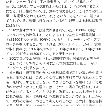
いる。フェーズIでは、平均排出量 を４ポンド→2.5ポンド／
mmBtuに軽減。フェーズIIではさらに1.2ポンドに軽減すること
になる。排出権については、無料で電力会社に、これまでの排出
量 、発電量がどれくらいだったかということをベースに割り当
てられている。競売も行なわれているが、競売による利益は政府
にはない。
SO2の遵守のコストは過大評価されていた。1980年代半ば、
スクラバーを義務化することによる１トンあたりの限界削減コス
トは1500ドルと予測。90年代になると、トレーディング・アプ
ローチを導入することで、予測値は600ドル／ｔ。しかし、実際
の取引価格は、1997年で125ドル。98年が160ドル、99年が200
ドル。2010年には300ドルになると予測される。
SO2プログラムが開始された1995年以降、軽硫黄の石炭を使
うこと等により94年から95年にかけて急激に排出量 が下がり、
プログラムは効果があった。
排出権は、連邦政府が作った無形財産権で新しい富の発生源で
ある。電力会社は、このような排出権を無料で与えられたとして
も、無料で出すことはしない。つまりこのような規制によって電
力料金が値上がりした場合には、その中に潜在的な隠れたコスト
が含まれているということである。政府はこのコスト増分をもと
に他の税金（例えば所得税）を減税することができる。したがっ
て、政府の方策の一つとして考えられるのは、この排出権を無料
で電力業界に渡すのではなく、オークションなどにより売却して