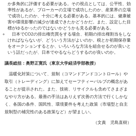
か多角的に評価する必要がある。その視点としては、公平性、効
率性があるが、ブローカーの立場で成功したのか、産業界の立場
で成功したのか、十分に考える必要がある。基本的には、健康被
害や環境影響の減少が達成できたかどうかだ。また、設定した目
標がゆるかったのではないかどうかも見る必要がある。
日本でCO2の排出権売買をする場合、初期の排出権割当をしな
ければならないが、どういう方法がよいのか。税とか初期保存量
をオークションするとか、いろいろな方法を組合せるのが良いと
いう話だったが、日本でやるならどうするのが良いのか。
議長総括：奥野正寛氏（東京大学経済学部教授）
温暖化対策について、規制（コマンドアンドコントロール）や
取引（トレーディング）に加えてセーフティーバルブの概念があ
ることが提示された。また、技術、リサイクルも含めてさまざま
なやり方がある。最善の手法はありえず次善の方法で行くしかな
く、各国の条件、国民性、環境要件を考えた政策（市場型と自主
規制型の補完性のある政策など）が望ましい。
（文責 児島直樹）