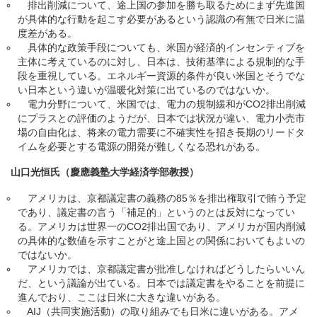
排出削減について、途上国の参加を勝ち取るためにまず先進国
が具体的な行動を起こす必要があるという認識の有無で日米に温
度差がある。
具体的な政策手段についても、米国が経済的インセンティブを
主体に考えているのに対し、日本は、技術基準による規制的な手
段を重視している。エネルギー資源的条件が良い米国とそうでな
い日本という違いが温暖化対策に出ているのではないか。
電力分野について、米国では、電力の規制緩和がCO2排出削減
にプラスとの評価のようだが、日本では状況が違い、電力小売市
場の自由化は、将来の電力需要に不確実性を招き長期のリードタ
イムを必要とする電源の開発が難しくなる恐れがある。
山口光恒氏（慶應義塾大学経済学部教授）
アメリカは、京都議定書の義務の85％を排出権取引で賄う予定
であり、議定書の言う「補足的」というのとは反対になってい
る。アメリカは世界一のCO2排出国であり、アメリカが国内削減
の具体的な数値を示すことがと途上国との関係においてもよいの
ではないか。
アメリカでは、京都議定書が批准しなければどうしたらいいん
だ、という議論が出ている。日本では議定書をやることを前提に
進んでおり、ここは日米に大きな違いがある。
AIJ（共同実施活動）の取り組みでも日米に違いがある。アメ