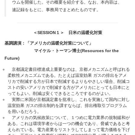
ウムを開催した。その概要を紹介する。なお、本内容は、
速記録をもとに、事務局でまとめたものです。
＜SESSION１＞ 日米の温暖化対策
基調講演：「アメリカの温暖化対策について」
マイケル・トーマン博士(Resources for the
Future)
京都議定書目標達成上重要なのは、京都メカニズムと呼ばれる
柔軟性メカニズムである。たとえば温室効果 ガスの排出をアメ
リカで削減する方が日本で削減するよりもやさしい場合、削減コ
ストの安いアメリカで削減する方がアメリカにとっても日本にと
ってもよい。削減は安くできるところでするのがよい。
実際に米国が京都議定書を批准し、これを実施して国内に対し
温室効果 ガスの排出制約を課すならば、排出権取引プログラム
を用いるだろう。
アメリカの気候政策について、１つめに電力業界の規制緩和が
ある。これは環境学者からは一つの機会であり、脅威であると考
えられている。電力産業をリストラしてしまって電力価格を下げ