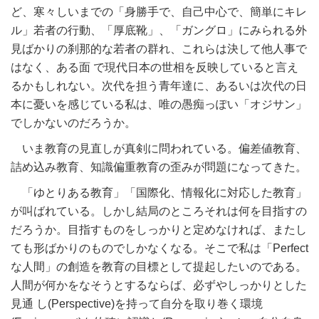
ど、寒々しいまでの「身勝手で、自己中心で、簡単にキレ
ル」若者の行動、「厚底靴」、「ガングロ」にみられる外
見ばかりの刹那的な若者の群れ、これらは決して他人事で
はなく、ある面 で現代日本の世相を反映していると言え
るかもしれない。次代を担う青年達に、あるいは次代の日
本に憂いを感じている私は、唯の愚痴っぽい「オジサン」
でしかないのだろうか。
いま教育の見直しが真剣に問われている。偏差値教育、
詰め込み教育、知識偏重教育の歪みが問題になってきた。
「ゆとりある教育」「国際化、情報化に対応した教育」
が叫ばれている。しかし結局のところそれは何を目指すの
だろうか。目指すものをしっかりと定めなければ、またし
ても形ばかりのものでしかなくなる。そこで私は「Perfect
な人間」の創造を教育の目標として提起したいのである。
人間が何かをなそうとするならば、必ずやしっかりとした
見通 し(Perspective)を持って自分を取り巻く環境