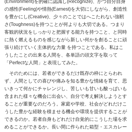
(Environment)を的確に認識し(Recognize)、かつ自分自身
の感性(Feeling)や情熱(Earnest)を大切にしながら、創造性
を豊かにし(Creative)、少々のことではへこたれない強靭
さ(Toughness)を持つことが何よりも大切である。つまり
客観的状況をしっかりと把握する能力を持つこと、と同時
に熱く燃えるものを感じながら新しい何かを創ることに頑
張り続けていく主体的な力量 を持つことである。私はこ
うしたことの出来る人間を、各単語の頭文字を取って
「Perfectな人間」と表現してみた。
そのためには、若者ができるだけ既存の枠にとらわれ
ず、人間としての喜びや痛みを知る豊かな情緒を育て、思
いきって何かにチャレンジし、苦しいも甘いも酸っぱいも
含まれた様々な機会に出会い、自分で考え解決しようとす
ることが重要なのだろう。家庭や学校、社会がどれだけこ
うした豊かな経験を積ませる機会や環境を提供することが
できるのか。若者自身もどれだけ自覚的にこうした場を求
めることができるか。長い間に作られた箱型・エスカレー