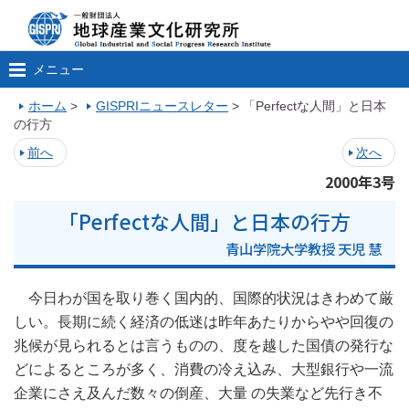
メニュー
ホーム
>
GISPRIニュースレター
>
「Perfectな人間」と日本
の行方
前へ
次へ
2000年3号
「Perfectな人間」と日本の行方
青山学院大学教授 天児 慧
今日わが国を取り巻く国内的、国際的状況はきわめて厳
しい。長期に続く経済の低迷は昨年あたりからやや回復の
兆候が見られるとは言うものの、度を越した国債の発行な
どによるところが多く、消費の冷え込み、大型銀行や一流
企業にさえ及んだ数々の倒産、大量 の失業など先行き不