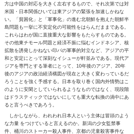
方は中国の対応を大きく左右するもので、それ次第では対
米国・日本関係ひいては東アジアの緊張を加速しかねな
い。「貧困化」と「軍事化」の進む北朝鮮を抱えた朝鮮半
島問題も一挙に不安定化の可能性をはらんだままである。
これらはわが国に直接重大な影響をもたらすものである。
その他東チモール問題と経済不振に悩むインドネシア、核
拡散を誘発しかねない印パの軍事的対立など、アジアの平
和と安定にとって深刻なイシューが軒並みである。現代ア
ジアを専門とする筆者にとって、10年後のアジア、20年
後のアジアの政治経済構図が現在と大きく変わっているだ
ろうことを強く予感する。日本を取り巻く国内外情勢はこ
のように安閑としていられるようなものではなく、現段階
はドラスティックではないにしても重大な転換の渦中にあ
ると言うべきであろう。
しかしながら、われわれ日本人という主体は冒頭のよう
な力量 をつけていると言えるのか。新潟の少女監禁事
件、桶川のストーカー殺人事件、京都の児童殺害事件な