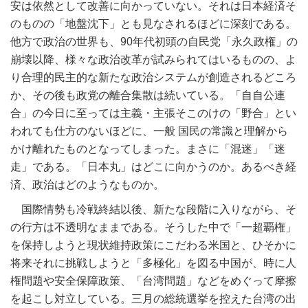
安は依然として改善に向かっていない。それは日本経済そ
のものの「地盤沈下」とも見なされるほどに深刻である。
他方で政治の世界も、90年代初頭の自民党「永久政権」の
崩壊以降、様々な政治改革が試みられてはいるものの、よ
り合理的民主的な新たな政治システムが創造されるどころ
か、その後も政党の離合集散は続いている。「自自公連
合」の今日に至っては主義・主張そこのけの「野合」とい
われても仕方のないほどに、一般 国民の常識と理解から
かけ離れたものとなってしまった。まさに「混迷」「迷
走」である。「日本丸」はどこに向かうのか。あるべき経
済、政治はどのようなものか。
国際情勢も冷戦終結以後、新たな段階に入りながら、そ
の行方は不透明なままである。そうした中で「一超覇権」
を保持しようと現状維持政策にこだわる米国と、ひそかに
将来それに挑戦しようと「多極化」を図る中国が、時に人
権問題や安全保障政策、「台湾問題」などをめぐって摩擦
を起こし対立している。三月の総統選挙を控えた台湾の出