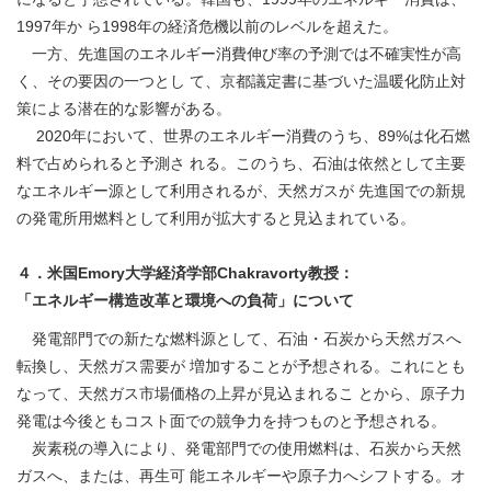
1997年か ら1998年の経済危機以前のレベルを超えた。
一方、先進国のエネルギー消費伸び率の予測では不確実性が高
く、その要因の一つとし て、京都議定書に基づいた温暖化防止対
策による潜在的な影響がある。
2020年において、世界のエネルギー消費のうち、89%は化石燃
料で占められると予測さ れる。このうち、石油は依然として主要
なエネルギー源として利用されるが、天然ガスが 先進国での新規
の発電所用燃料として利用が拡大すると見込まれている。
４．米国Emory大学経済学部Chakravorty教授：
「エネルギー構造改革と環境への負荷」について
発電部門での新たな燃料源として、石油・石炭から天然ガスへ
転換し、天然ガス需要が 増加することが予想される。これにとも
なって、天然ガス市場価格の上昇が見込まれるこ とから、原子力
発電は今後ともコスト面での競争力を持つものと予想される。
炭素税の導入により、発電部門での使用燃料は、石炭から天然
ガスへ、または、再生可 能エネルギーや原子力へシフトする。オ