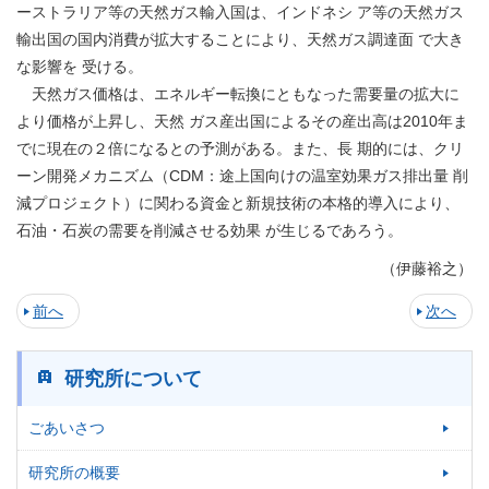
ーストラリア等の天然ガス輸入国は、インドネシ ア等の天然ガス
輸出国の国内消費が拡大することにより、天然ガス調達面 で大き
な影響を 受ける。
天然ガス価格は、エネルギー転換にともなった需要量の拡大に
より価格が上昇し、天然 ガス産出国によるその産出高は2010年ま
でに現在の２倍になるとの予測がある。また、長 期的には、クリ
ーン開発メカニズム（CDM：途上国向けの温室効果ガス排出量 削
減プロジェクト）に関わる資金と新規技術の本格的導入により、
石油・石炭の需要を削減させる効果 が生じるであろう。
（伊藤裕之）
前へ
次へ
研究所について
ごあいさつ
研究所の概要