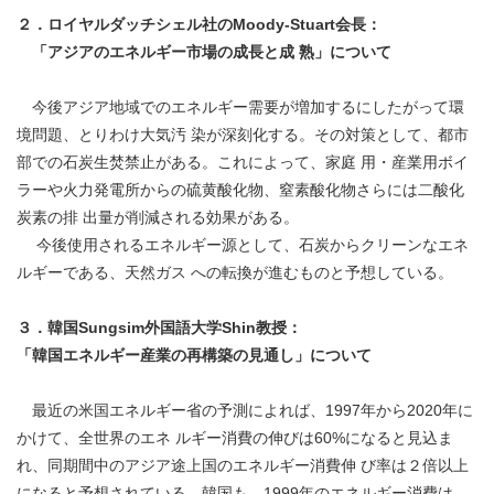
２．ロイヤルダッチシェル社のMoody-Stuart会長：
「アジアのエネルギー市場の成長と成 熟」について
今後アジア地域でのエネルギー需要が増加するにしたがって環
境問題、とりわけ大気汚 染が深刻化する。その対策として、都市
部での石炭生焚禁止がある。これによって、家庭 用・産業用ボイ
ラーや火力発電所からの硫黄酸化物、窒素酸化物さらには二酸化
炭素の排 出量が削減される効果がある。
今後使用されるエネルギー源として、石炭からクリーンなエネ
ルギーである、天然ガス への転換が進むものと予想している。
３．韓国Sungsim外国語大学Shin教授：
「韓国エネルギー産業の再構築の見通し」について
最近の米国エネルギー省の予測によれば、1997年から2020年に
かけて、全世界のエネ ルギー消費の伸びは60%になると見込ま
れ、同期間中のアジア途上国のエネルギー消費伸 び率は２倍以上
になると予想されている。韓国も、1999年のエネルギー消費は、