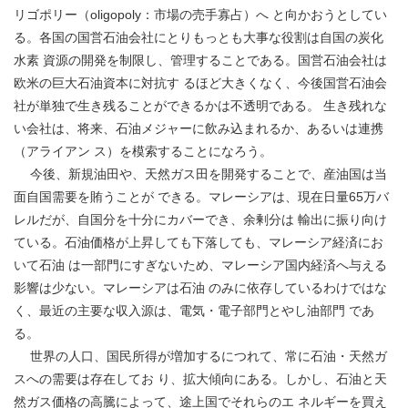
リゴポリー（oligopoly：市場の売手寡占）へ と向かおうとしてい
る。各国の国営石油会社にとりもっとも大事な役割は自国の炭化
水素 資源の開発を制限し、管理することである。国営石油会社は
欧米の巨大石油資本に対抗す るほど大きくなく、今後国営石油会
社が単独で生き残ることができるかは不透明である。 生き残れな
い会社は、将来、石油メジャーに飲み込まれるか、あるいは連携
（アライアン ス）を模索することになろう。
今後、新規油田や、天然ガス田を開発することで、産油国は当
面自国需要を賄うことが できる。マレーシアは、現在日量65万バ
レルだが、自国分を十分にカバーでき、余剰分は 輸出に振り向け
ている。石油価格が上昇しても下落しても、マレーシア経済にお
いて石油 は一部門にすぎないため、マレーシア国内経済へ与える
影響は少ない。マレーシアは石油 のみに依存しているわけではな
く、最近の主要な収入源は、電気・電子部門とやし油部門 であ
る。
世界の人口、国民所得が増加するにつれて、常に石油・天然ガ
スへの需要は存在してお り、拡大傾向にある。しかし、石油と天
然ガス価格の高騰によって、途上国でそれらのエ ネルギーを買え