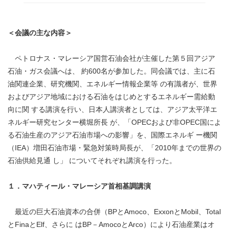
＜会議の主な内容＞
ペトロナス・マレーシア国営石油会社が主催した第５回アジア
石油・ガス会議へは、 約600名が参加した。同会議では、主に石
油関連企業、研究機関、エネルギー情報企業等 の有識者が、世界
およびアジア地域における石油をはじめとするエネルギー需給動
向に関 する講演を行い、日本人講演者としては、アジア太平洋エ
ネルギー研究センター横堀所長 が、「OPECおよび非OPEC国によ
る石油生産のアジア石油市場への影響」を、国際エネルギ ー機関
（IEA）増田石油市場・緊急対策時局長が、「2010年までの世界の
石油供給見通 し」 についてそれぞれ講演を行った。
１．マハティール・マレーシア首相基調講演
最近の巨大石油資本の合併（BPとAmoco、ExxonとMobil、Total
とFinaとElf、さらに はBP－AmocoとArco）により石油産業はオ