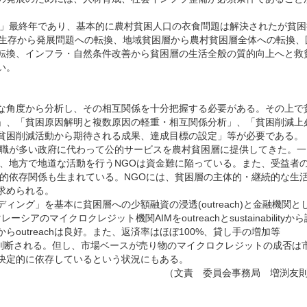
画」最終年であり、基本的に農村貧困人口の衣食問題は解決されたが貧困
の生存から発展問題への転換、地域貧困層から農村貧困層全体への転換、
転換、インフラ・自然条件改善から貧困層の生活全般の質的向上へと救
い。
な角度から分析し、その相互関係を十分把握する必要がある。その上で
」、「貧困原因解明と複数原因の軽重・相互関係分析」、「貧困削減上
貧困削減活動から期待される成果、達成目標の設定」等が必要である。
職が多い政府に代わって公的サービスを農村貧困層に提供してきた。一
り、地方で地道な活動を行うNGOは資金難に陥っている。また、受益者
常的依存関係も生まれている。NGOには、貧困層の主体的・継続的な生
求められる。
ング」を基本に貧困層への少額融資の浸透(outreach)と金融機関と
。マレーシアのマイクロクレジット機関AIMをoutreachとsustainabilityか
outreachは良好。また、返済率はほぼ100%、貸し手の増加等
ルにあると判断される。但し、市場ベースが売り物のマイクロクレジットの成否は
決定的に依存しているという状況にもある。
（文責 委員会事務局 増渕友