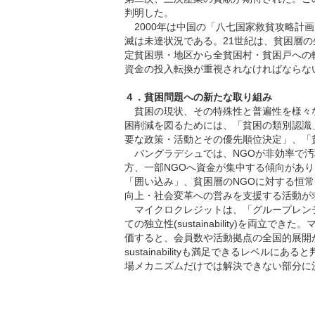
判明した。
2000年は中国の「八七国家救貧攻略計
滅は未達状況である。21世紀は、貧困層
定貧困県・地区から全貧困村・貧困戸への
資金の投入転換が重視されなければならな
４．貧困問題への新たな取り組み
貧困の現状、その特殊性と普遍性を様々
困削減を図るためには、「貧困の類別認識
要な政策・活動とその優先順位決定」、「
バングラデシュでは、NGOが非効率で汚
方、一部NGOへ資金が集中する傾向があ
「囲い込み」、貧困層のNGOに対する恒
向上・社会変革への営みを支援する活動が
マイクロクレジットは、「グループレンディ
ての独立性(sustainability)を両立できた
価すると、会員数や活動拠点の全国的展開から
sustainabilityも満足できるレベ
場メカニズムだけでは解決できない部分に