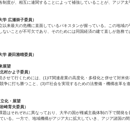
各制度が、相互に連関することによって補強していることが、アジア太
大学 広瀬崇子委員）
立以来最大の危機に直面しているパキスタンが握っている。この地域の
しないことが不可欠であり、そのためには同国経済の建て直しが急務で
大学 菱田雅晴委員）
来展望
 北村かよ子委員）
させて行くためには、(1)IT関連産業の高度化・多様化と併せて対米依
競争に打ち勝つこと、(3)IT社会を実現するための法整備・機構改革を
自立化・展望
岩崎育夫委員）
と課題はそれぞれに異なっており、大半の国が権威主義体制の下で開発を
なしている。一方で、地域機構がアジア大に拡大していき、アジア諸国の間