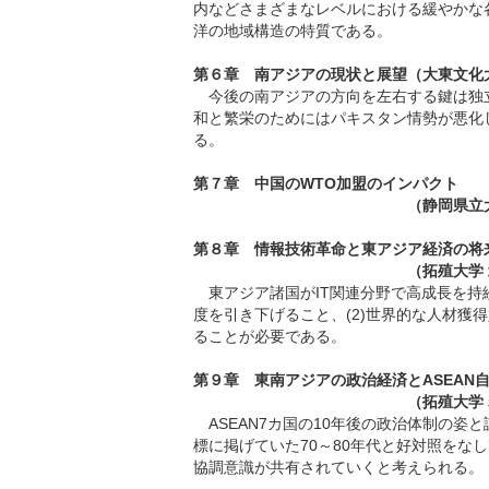
内などさまざまなレベルにおける緩やかな
洋の地域構造の特質である。
第６章 南アジアの現状と展望（大東文化
今後の南アジアの方向を左右する鍵は独
和と繁栄のためにはパキスタン情勢が悪化
る。
第７章 中国のWTO加盟のインパクト
（静岡県立
第８章 情報技術革命と東アジア経済の将
（拓殖大学
東アジア諸国がIT関連分野で高成長を持続
度を引き下げること、(2)世界的な人材獲得
ることが必要である。
第９章 東南アジアの政治経済とASEAN
（拓殖大学 
ASEAN7カ国の10年後の政治体制の姿
標に掲げていた70～80年代と好対照を
協調意識が共有されていくと考えられる。