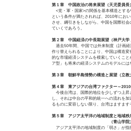
第１章 中国政治の将来展望（天児委員長
<党・軍・国家>の関係を基本構造とする
という条件が満たされれば、2010年に
させ、綱引きをしながら、中国を国際社会
ていくであろう。
第２章 中国経済の中長期展望（神戸大学
過去50年間、中国では外来制度（計画経
作り替えられることにより、中国は構造変
的な市場経済システムを模索していくこと
ア型」も将来の経済システムのモデルには
第３章 朝鮮半島情勢の構造と展望（立教
第４章 東アジアの台湾ファクター～201
今後台湾は、国際的地位を少しずつ上昇
し、それは中台の平和的統一への流れを加
るものに変容しない限り、台湾はますます
第５章 アジア太平洋の地域制度と地域秩
（青山学院大
アジア太平洋の地域制度の「弱さ」が指