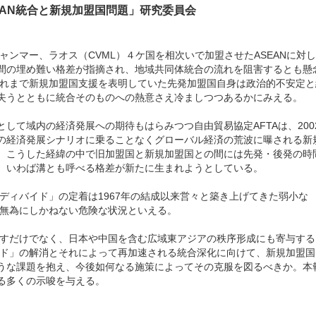
EAN統合と新規加盟国問題」研究委員会
ャンマー、ラオス（CVML）４ケ国を相次いで加盟させたASEANに対し
間の埋め難い格差が指摘され、地域共同体統合の流れを阻害するとも懸
、それまで新規加盟国支援を表明していた先発加盟国自身は政治的不安定と
失うとともに統合そのものへの熱意さえ冷ましつつあるかにみえる。
て域内の経済発展への期待もはらみつつ自由貿易協定AFTAは、200
の経済発展シナリオに乗ることなくグローバル経済の荒波に曝される新
。こうした経緯の中で旧加盟国と新規加盟国との間には先発・後発の時
、いわば溝とも呼べる格差が新たに生まれようとしている。
ディバイド」の定着は1967年の結成以来営々と築き上げてきた弱小な
を無為にしかねない危険な状況といえる。
促すだけでなく、日本や中国を含む広域東アジアの秩序形成にも寄与する
バイド」の解消とそれによって再加速される統合深化に向けて、新規加盟国
うな課題を抱え、今後如何なる施策によってその克服を図るべきか。本
る多くの示唆を与える。