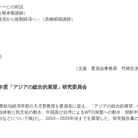
チーとの対話
（根本敬講師）
経済から統制経済へ－（高橋昭雄講師）
向
（文責 委員会事務局 竹林忠
2年度「アジアの総合的展望」研究委員会
際政治経済学部の天児慧教授を委員長に迎え、「アジアの総合的展望」
治体制と民主化の動き、中国及び台湾によるWTO加盟への動き、朝鮮
などについて検討し、2010～2025年頃までを展望した。研究報告書