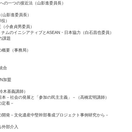
」への一つの接近法（山影進委員長）
題（山影進委員長）
締役）
近（小倉貞男委員）
ナムのイニシアティブとASEAN・日本協力（白石昌也委員）
の課題
業の概要（事務局）
統合
N加盟
（鈴木基義講師）
日本－社会の発展と「参加の民主主義」－（高橋宏明講師）
の定着－
の開発－文化遺産中堅幹部養成プロジェクト事例研究から－
る外部介入