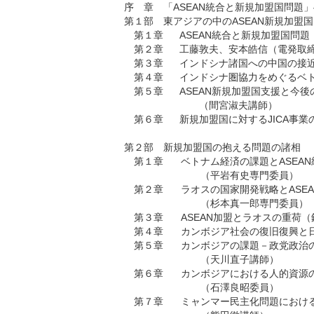
序 章
「ASEAN統合と新規加盟国問題
第１部
東アジアの中のASEAN新規加盟国
第１章
ASEAN統合と新規加盟国問
第２章
工藤敦夫、安本皓信（電発取
第３章
インドシナ諸国への中国の接
第４章
インドシナ圏協力をめぐるベト
第５章
ASEAN新規加盟国支援と今後
（間宮淑夫講師）
第６章
新規加盟国に対するJICA事
第２部
新規加盟国の抱える問題の諸相
第１章
ベトナム経済の課題とASEAN
（平岩有史専門委員）
第２章
ラオスの国家開発戦略とASEA
（杉本真一郎専門委員）
第３章
ASEAN加盟とラオスの重荷
第４章
カンボジア社会の復旧復興と
第５章
カンボジアの課題－政党政治
（天川直子講師）
第６章
カンボジアにおける人的資源
（石澤良昭委員）
第７章
ミャンマー民主化問題におけ