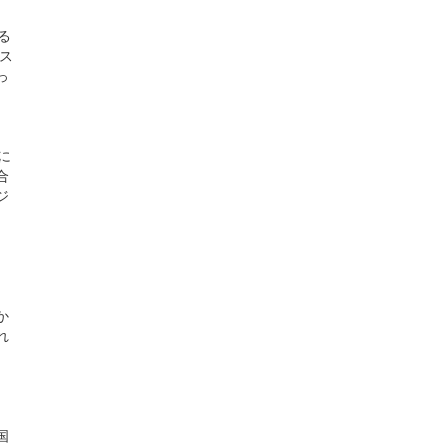
る
ス
っ
に
合
ジ
か
れ
国