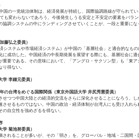
）
中国の一党統治体制は、経済発展が持続し、国際協調路線が守られてい
おいても変わらないであろう。今後発生しうる安定と不安定の要素をバラン
の協調システムの中にランディングさせていくことが、一段と重要にな
 加藤弘之委員）
済システムや市場経済システム）が中国の「基層社会」と適合的なもの
化に成功した。中国経済の中長期発展を展望する際にも、基層社会に適
が重要である。その意味において、「アングロ・サクソン型」も「東ア
なり得ない。
大学 李鍾元委員）
0年の台湾をめぐる国際関係（東京外国語大学 井尻秀憲委員）
させつつ中国大陸との経済的交流をさらに深化させることになろう。し
速させるものではない。中国の政治・経済体制が台湾人にも受け入れら
その自立性を強めざるを得ない。
序
学 菊池努委員）
摘されることが多いが、その「弱さ」を、グローバル・地域・二国間・