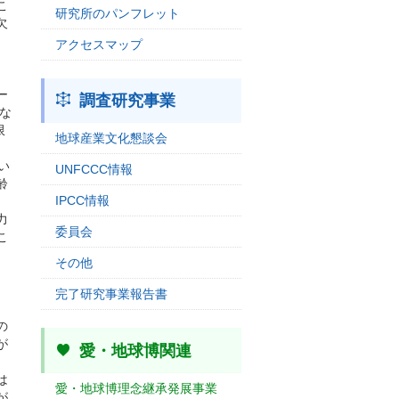
こ
研究所のパンフレット
欠
アクセスマップ
ー
調査研究事業
な
限
地球産業文化懇談会
い
UNFCCC情報
齢
IPCC情報
力
委員会
こ
その他
完了研究事業報告書
の
が
愛・地球博関連
は
愛・地球博理念継承発展事業
が