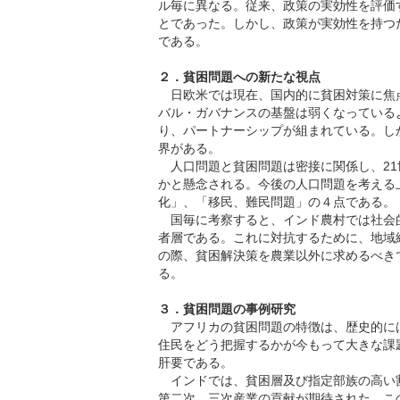
ル毎に異なる。従来、政策の実効性を評価
とであった。しかし、政策が実効性を持つ
である。
２．貧困問題への新たな視点
日欧米では現在、国内的に貧困対策に焦
バル・ガバナンスの基盤は弱くなっている
り、パートナーシップが組まれている。しかし、
界がある。
人口問題と貧困問題は密接に関係し、21
かと懸念される。今後の人口問題を考える
化」、「移民、難民問題」の４点である。
国毎に考察すると、インド農村では社会
者層である。これに対抗するために、地
の際、貧困解決策を農業以外に求めるべき
る。
３．貧困問題の事例研究
アフリカの貧困問題の特徴は、歴史的に
住民をどう把握するかが今もって大きな課
肝要である。
インドでは、貧困層及び指定部族の高い
第二次、三次産業の貢献が期待された。こ