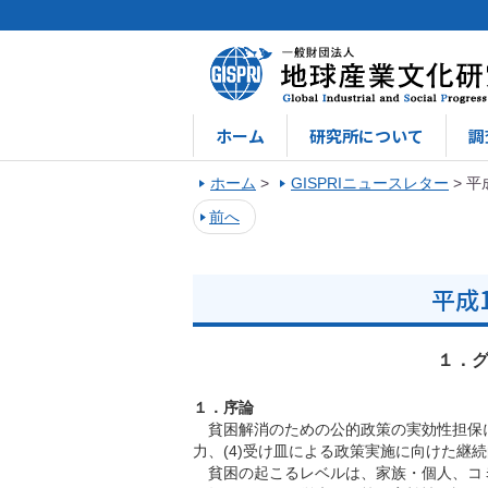
ホーム
研究所について
調
ホーム
>
GISPRIニュースレター
>
平
前へ
平成
１．
１．序論
貧困解消のための公的政策の実効性担保には
力、(4)受け皿による政策実施に向けた継
貧困の起こるレベルは、家族・個人、コ