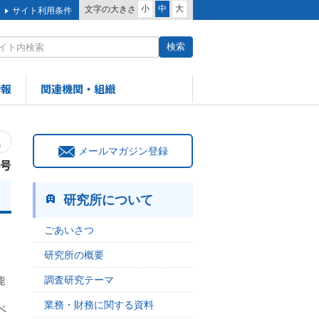
小
中
大
文字の大きさ
サイト利用条件
情報
関連機関・組織
へ
メールマガジン登録
4号
研究所について
ごあいさつ
研究所の概要
調査研究テーマ
能
業務・財務に関する資料
ベ