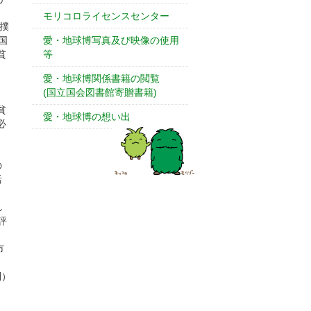
モリコロライセンスセンター
撲
国
愛・地球博写真及び映像の使用
貧
等
愛・地球博関係書籍の閲覧
(国立国会図書館寄贈書籍)
貧
愛・地球博の想い出
必
の
活
し
ら評
市
則）