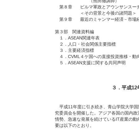
（熊田徹講師）
第８章
ビルマ軍政とアウンサンスー
＜その背景と今後の諸問題＞
第９章
最近のミャンマー経済－市場
第３部 関連資料編
１．ASEAN関連年表
２．人口・社会関係主要指標
３．主要経済指標
４．CVML４ケ国への直接投資推移・動
５．ASEAN支援に関する共同声明
３．平成1
平成11年度に引き続き、青山学院大学国
究委員会を開催した。アジア各国の国内政
情勢、急速な発展を続けているIT産業の動向
要は以下のとおり。