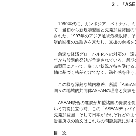
２．「AS
1990年代に、カンボジア、ベトナム、ミ
て、当初から新規加盟国と先発加盟諸国の
された。1997年のアジア通貨危機以降
済的回復の足踏みを来たし、支援の余裕を
急速な経済グローバル化への対応の一環とし
年から段階的発効が予定されている。所期
加盟国にとって、厳しい状況が待ち受ける
軸に基づく格差だけでなく、疎外感を伴う
この様な深刻な域内格差、所謂「ASEAN
国々の地域的共同体ASEANの理念と実績
ASEAN統合の進展が加盟諸国の発展を
いう前提に立つ時、この「ASEANディ
先発加盟国、そして日本がそれぞれどのよ
告書所収の論文はこれらの問題意識に対す
目 次