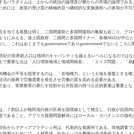
するパラダイムは、上からの統治の論理及び横からの市場の論理でみる
ためには、政策の受け皿の積極的且つ継続的な実施過程への参加が不可
点を当てる基盤は弱く、二国間援助と多国間援助の亀裂も起こり、グロ
ようにみえる。途上国政府、二国間と多国間ドナー、各種NGOが中心と
これはあくまでもgovernanceでありgovernmentでないところに
世紀の世界総人口は地球のキャパシティを越えるレベルになるのではな
上で重要な点は「人口増加地域と地域間格差」、「エイズ問題」、「高
的機会の平等を阻害するのは、「在地権力」という土地を基盤とする権
域経済の振興で労働需要を発生させ労働の質を高める必要がある。 
であり、実業教育の果たす役割や公共投資の持つ公正的要素は重要とな
は、７割以上が植民地行政の区画を国境線として独立し、行政が自国内
題であること。アフリカ貧困問題解決にはローカル・ガバナンスの強化
割合からマディアプラデシュ州は、代表的な貧困州である。現地調査で
の発展のためには、人材育成、社会インフラ整備が必須条件であること