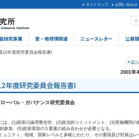
サイトマップ
お問い合わせ
査研究事業
愛・地球博関連
ニュースレター
公募
成12年度研究委員会報告書I
次
2001年
12年度研究委員会報告書I
グローバル・ガバナンス研究委員会
、(1)政策の論理整合性、(2)政治的コミットメント、(3)実施機関の
続的参加、(5)政策環境の５要素の組み合わせが必要となる。
ミュニティ、地域、国家レベルと多岐にわたり、その要因及び対策はレ