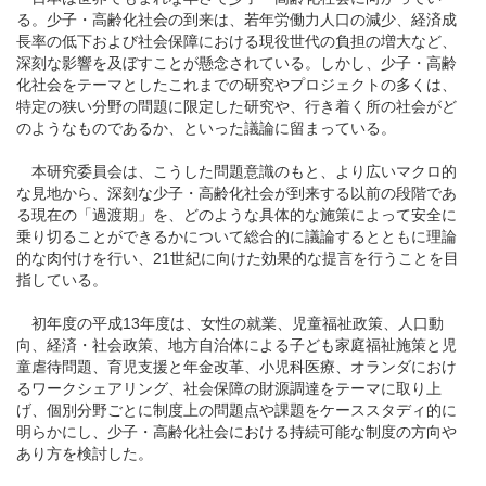
る。少子・高齢化社会の到来は、若年労働力人口の減少、経済成
長率の低下および社会保障における現役世代の負担の増大など、
深刻な影響を及ぼすことが懸念されている。しかし、少子・高齢
化社会をテーマとしたこれまでの研究やプロジェクトの多くは、
特定の狭い分野の問題に限定した研究や、行き着く所の社会がど
のようなものであるか、といった議論に留まっている。
本研究委員会は、こうした問題意識のもと、より広いマクロ的
な見地から、深刻な少子・高齢化社会が到来する以前の段階であ
る現在の「過渡期」を、どのような具体的な施策によって安全に
乗り切ることができるかについて総合的に議論するとともに理論
的な肉付けを行い、21世紀に向けた効果的な提言を行うことを目
指している。
初年度の平成13年度は、女性の就業、児童福祉政策、人口動
向、経済・社会政策、地方自治体による子ども家庭福祉施策と児
童虐待問題、育児支援と年金改革、小児科医療、オランダにおけ
るワークシェアリング、社会保障の財源調達をテーマに取り上
げ、個別分野ごとに制度上の問題点や課題をケーススタディ的に
明らかにし、少子・高齢化社会における持続可能な制度の方向や
あり方を検討した。