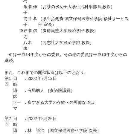
樹
永瀬 伸
（お茶の水女子大学生活科学部 助教授）
子
筒井 孝
（厚生労働省 国立保健医療科学院 福祉サービス
子
部 室長）
※
戸瀬 信
（慶應義塾大学経済学部 教授）
之
八木
（同志社大学経済学部 教授）
匡
※は平成14年度からの委員。その他の委員は平成13年度からの
継続。
また、これまでの開催状況は以下のとおり。
第1
日
：
2002年7月12日
回
時
講
：
有馬朗人 ［参議院議員］
師
テー
：
多すぎる大学の存続への可能な道は
マ
第2
日
：
2002年8月26日
回
時
講
：
林 謙治 ［国立保健医療科学院 次長］