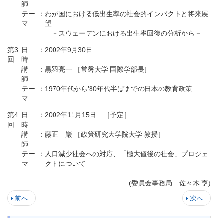
師
テー
：
わが国における低出生率の社会的インパクトと将来展
マ
望
－スウェーデンにおける出生率回復の分析から－
第3
日
：
2002年9月30日
回
時
講
：
黒羽亮一 ［常磐大学 国際学部長］
師
テー
：
1970年代から’80年代半ばまでの日本の教育政策
マ
第4
日
：
2002年11月15日 ［予定］
回
時
講
：
藤正 巖 ［政策研究大学院大学 教授］
師
テー
：
人口減少社会への対応、「極大値後の社会」プロジェ
マ
クトについて
(委員会事務局 佐々木 亨)
前へ
次へ