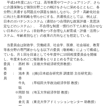
平成14年度においては、高等教育やワークシェアリング、さら
に介護保険など個別分野ごとの検討をさらに深めるとともに、各
分野に共通する問題点や課題を抽出しながら、少子・高齢化社会
に向けた基本戦略を明らかにする。共通視点としては、例えば、
日本のガバナンスシステム（適切かつ合理的な政策評価・意思決
定などのシステム）、
不合理な制度・慣行の下で人材を活かせな
い日本のシステム（非効率かつ不合理な人材育成・評価・活用シ
ステム、年齢差別など）の改革の方向などを想定している。
当委員会は財政学、労働経済、社会学、医療、社会福祉、教育
等各分野の専門家からなる以下の委員（敬称略）によって構成し
ている。月１回を目途として今年度中に10回程度委員会を開催
し、年度末をめどに報告書をとりまとめる予定である。
委員
：
西村 和
（京都大学経済研究所教授）
長
雄
委
：
池本 美
（(株)日本総合研究所 調査部 主任研究員）
員
香
牛丸
（早稲田大学政治経済学部 教授）
聡
※
岡部 恒
（埼玉大学経済学部 教授）
治
倉元 直
（東北大学アドミッションセンター 助教授）