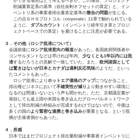
ができる場合はどう考えるべきか。この場合、プロジェクト
削減量算定系の基準（自社余剰オフセットの算定）と、イン
ベントリ系の事業者排出量算定基準の
整合の問題
が生じる。
この点ＧＨＧプロトコル（corporate）11章で触れられている
ように、
ダブルカウント
（インベントリ経年引き算とプロジ
ェクトベースでの算定）を避けることに注意が必要である。
３．その他（ロシア批准について）
会議前後に
ロシア批准意向の報道
があった。各国政府関係者や
コンサルタントなどは早ければ年内、
少なくとも1年以内には批
准
するだろうとの見解で一致していた。また、
欧州諸国として
は驚きはないが日本とカナダは過剰反応気味
のようだ、といっ
たコメントもあった。
ロシア批准により
ホットエア価格のアップ
につながること、
排出権ビジネスにおいて
不確実性が減り
より動きやすい環境に
なるのは間違いないという声も聞かれた。ただ、京都議定書が
発効しても途上国や米国を巻き込んだグローバルネットワーク
として排出削減の枠組みが完成するわけではないので、今後は
多くの国の
より緊密な連携と巻き込み
が重要となる、という指
摘が主催者側からあった。
４．所感
日本ではまだプロジェクト排出量削減や事業者インベントリに