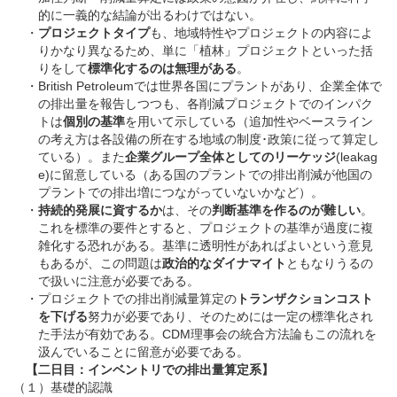
的に一義的な結論が出るわけではない。
・
プロジェクトタイプ
も、地域特性やプロジェクトの内容によ
りかなり異なるため、単に「植林」プロジェクトといった括
りをして
標準化するのは無理がある
。
・
British Petroleumでは世界各国にプラントがあり、企業全体で
の排出量を報告しつつも、各削減プロジェクトでのインパク
トは
個別の基準
を用いて示している（追加性やベースライン
の考え方は各設備の所在する地域の制度･政策に従って算定し
ている）。また
企業グループ全体としてのリーケッジ
(leakag
e)に留意している（ある国のプラントでの排出削減が他国の
プラントでの排出増につながっていないかなど）。
・
持続的発展に資するか
は、その
判断基準を作るのが難しい
。
これを標準の要件とすると、プロジェクトの基準が過度に複
雑化する恐れがある。基準に透明性があればよいという意見
もあるが、この問題は
政治的なダイナマイト
ともなりうるの
で扱いに注意が必要である。
・
プロジェクトでの排出削減量算定の
トランザクションコスト
を下げる
努力が必要であり、そのためには一定の標準化され
た手法が有効である。CDM理事会の統合方法論もこの流れを
汲んでいることに留意が必要である。
【二日目：インベントリでの排出量算定系】
（１）基礎的認識