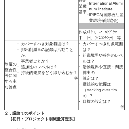
特定
･
International Alumi
業種
num Institute
基準
･
IPIECA(国際石油産
業環境保護協会)
作成
ﾒｷｼｺ、ﾆｭｰﾊﾝﾌﾟｼｬｰ
中
州、ｳｨｽｺﾝｼﾝ州 等
･
カバーすべき対象範囲は？
･
カバーすべき対象範囲
･
排出削減量の記録は活動ごと
は？
か、
･
組織境界や報告のレベ
事業者ごとか？
ルは？
制度の
･
追加性のレベルは？
･
活動境界や直接・間接
整合性
･
持続的発展をどう織り込むか？
排出の
等に関
等
算定は？
する主
･
継続的な把握は
な論点
（tracking over tim
e）？
･
目標の設定は？
等
２．議論でのポイント
【初日：プロジェクト削減量算定系】