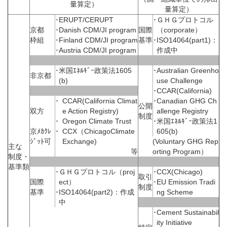
量算定）
量算定）
･
ERUPT/CERUPT
･
ＧＨＧプロトコル
京都
･
Danish CDM/JI program
国際
（corporate）
枠組
･
Finland CDM/JI program
基準
･
ISO14064(part1)：
･
Austria CDM/JI program
作成中
･
米国ｴﾈﾙｷﾞｰ政策法1605
･
Australian Greenho
非京都
(b)
use Challenge
･
CCAR(California)
･
CCAR(California Climat
･
Canadian GHG Ch
公開
双方
e Action Registry)
allenge Registry
制度
･
Oregon Climate Trust
･
米国ｴﾈﾙｷﾞｰ政策法1
京ﾒｶｸﾚ
･
CCX（ChicagoClimate
605(b)
ｼﾞｯﾄ可
Exchange)
(Voluntary GHG Rep
主な
等
orting Program）
制度・
基準類
･
ＧＨＧプロトコル（proj
･
CCX(Chicago)
取引
国際
ect）
･
EU Emission Tradi
制度
基準
･
ISO14064(part2)：作成
ng Scheme
中
･
Cement Sustainabil
ity Initiative