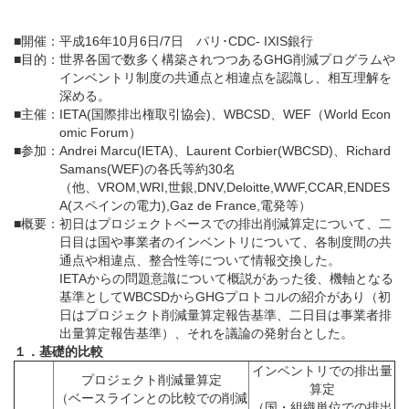
■
開催
：
平成16年10月6日/7日 パリ･CDC- IXIS銀行
■
目的
：
世界各国で数多く構築されつつあるGHG削減プログラムや
インベントリ制度の共通点と相違点を認識し、相互理解を
深める。
■
主催
：
IETA(国際排出権取引協会)、WBCSD、WEF（World Econ
omic Forum）
■
参加
：
Andrei Marcu(IETA)、Laurent Corbier(WBCSD)、Richard
Samans(WEF)の各氏等約30名
（他、VROM,WRI,世銀,DNV,Deloitte,WWF,CCAR,ENDES
A(スペインの電力),Gaz de France,電発等）
■
概要
：
初日はプロジェクトベースでの排出削減算定について、二
日目は国や事業者のインベントリについて、各制度間の共
通点や相違点、整合性等について情報交換した。
IETAからの問題意識について概説があった後、機軸となる
基準としてWBCSDからGHGプロトコルの紹介があり（初
日はプロジェクト削減量算定報告基準、二日目は事業者排
出量算定報告基準）、それを議論の発射台とした。
１．基礎的比較
インベントリでの排出量
プロジェクト削減量算定
算定
（ベースラインとの比較での削減
（国・組織単位での排出