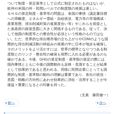
ついて制度・算定基準として公式に制定されたものはないが、
欧州や米国の州・民間レベルでの制度類の発展は著しい。
ＧＨＧの算定制度・基準等の問題は、各国の事情（議定書目標
への乖離度、エネルギー需給・自給状況、電力等の市場構成・
産業形態、排出削減対策の進展度合い等）やこれらを前提とし
た各政府の政策意図に大きく関係するものである。従って、決
して他国の制度等との整合性が必須という性格のものではな
い。ただ、世界的な排出権市場の立ち上がりやCDMのような国
際的な排出削減活動の枠組みの発展の中に日本が地歩を確保し
そのメリットをより活かすには、世界の標準となりつつある制
度類とのリンク・整合性の確保も視野に入れる必要があるのも
確かである。今後、GHGの算定制度・基準類の策定の際には、
国内事情とともに今後の国際動向も反映・意識することが結果
として効果的であると思われる。同様に民間企業にとっても国
際的な制度・基準類の動向の理解は重要であり、各社の状況・
意図・戦略の方向性にあわせ効果的に消化・活用することが今
後益々重要になるとの印象を持った。
（文責 篠田健一）
前へ
次へ