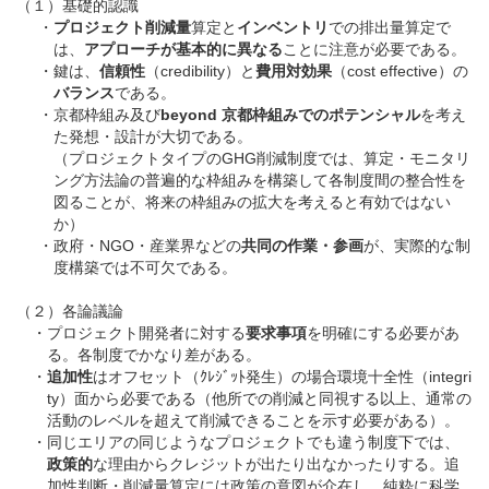
（１）基礎的認識
・
プロジェクト削減量
算定と
インベントリ
での排出量算定で
は、
アプローチが基本的に異なる
ことに注意が必要である。
・
鍵は、
信頼性
（credibility）と
費用対効果
（cost effective）の
バランス
である。
・
京都枠組み及び
beyond 京都枠組みでのポテンシャル
を考え
た発想・設計が大切である。
（プロジェクトタイプのGHG削減制度では、算定・モニタリ
ング方法論の普遍的な枠組みを構築して各制度間の整合性を
図ることが、将来の枠組みの拡大を考えると有効ではない
か）
・
政府・NGO・産業界などの
共同の作業・参画
が、実際的な制
度構築では不可欠である。
（２）各論議論
・
プロジェクト開発者に対する
要求事項
を明確にする必要があ
る。各制度でかなり差がある。
・
追加性
はオフセット（ｸﾚｼﾞｯﾄ発生）の場合環境十全性（integri
ty）面から必要である（他所での削減と同視する以上、通常の
活動のレベルを超えて削減できることを示す必要がある）。
・
同じエリアの同じようなプロジェクトでも違う制度下では、
政策的
な理由からクレジットが出たり出なかったりする。追
加性判断・削減量算定には政策の意図が介在し、純粋に科学