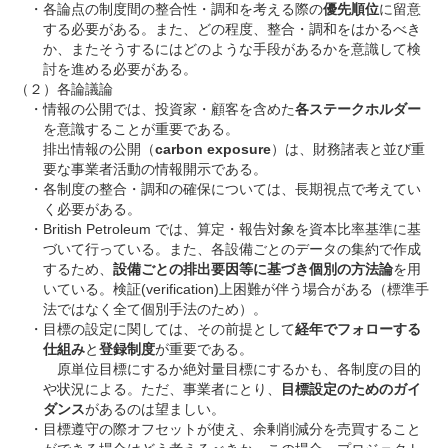
・
各論点の制度間の整合性・調和を考える際の
優先順位
に留意
する必要がある。また、どの程度、整合・調和をはかるべき
か、またそうするにはどのような手段があるかを意識して検
討を進める必要がある。
（２）各論議論
・
情報の公開では、投資家・顧客を含めた
各ステークホルダー
を意識することが重要である。
排出情報の公開（
carbon exposure
）は、財務諸表と並び重
要な事業者活動の情報開示である。
・
各制度の整合・調和の確保については、長期視点で考えてい
く必要がある。
・
British Petroleum では、算定・報告対象を資本比率基準に基
づいて行っている。また、各設備ごとのデータの集約で作成
するため、
設備ごとの排出要因等に基づき個別の方法論
を用
いている。検証(verification)上困難が伴う場合がある（標準手
法ではなく全て個別手法のため）。
・
目標の設定に関しては、その前提として
経年でフォローする
仕組み
と
登録制度
が重要である。
原単位目標にするか絶対量目標にするかも、各制度の目的
や状況による。ただ、事業者にとり、
目標設定のためのガイ
ダンス
があるのは望ましい。
・
目標遵守の際オフセットが使え、余剰削減分を売買すること