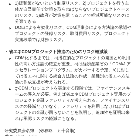
1)緩和策がないという制度リスク、2)プロジェクトを行う主
体が自己責任で対策を取らねばならないプロジェクトベース
のリスク、3)政府が対策を講じることで軽減可能なリスクに
分類できる
DOEによる有効化リスク、CDM理事会による方法論の承認や
プロジェクトの登録リスク、取引費用リスク。プロジェクト
実施段階では財務リスク。
・
省エネCDMプロジェクト推進のためのリスク軽減策
CDM化するまでは、a)潜在的なプロジェクトの発掘とb)汎用
性の高い方法論の確立が重要。a)は経済産業省の「CDM/JIア
クセラレーションプログラム」がカバーする予定。b)に対し
ては省エネに関する統合方法論の作成、業種別の省エネ方法
論の作成支援が考えられる。
CDMプロジェクトを実施する段階では、ファイナンススキ
ームの導入が必要。例えば省エネCDMプロジェクト専用のプ
ロジェクト金融ファシリティが考えられる。ファイナンスリ
スクの軽減だけでなく、ファシリティを利用しなければプロ
ジェクトの金融が回らないことを説明し、追加性を証明出来
れば承認リスクの軽減にもなる。
研究委員会名簿 (敬称略、五十音順)