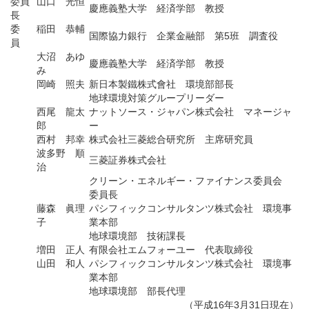
委員
山口 光恒
慶應義塾大学 経済学部 教授
長
委
稲田 恭輔
国際協力銀行 企業金融部 第5班 調査役
員
大沼 あゆ
慶應義塾大学 経済学部 教授
み
岡崎 照夫
新日本製鐵株式會社 環境部部長
地球環境対策グループリーダー
西尾 龍太
ナットソース・ジャパン株式会社 マネージャ
郎
ー
西村 邦幸
株式会社三菱総合研究所 主席研究員
波多野 順
三菱証券株式会社
治
クリーン・エネルギー・ファイナンス委員会
委員長
藤森 眞理
パシフィックコンサルタンツ株式会社 環境事
子
業本部
地球環境部 技術課長
増田 正人
有限会社エムフォーユー 代表取締役
山田 和人
パシフィックコンサルタンツ株式会社 環境事
業本部
地球環境部 部長代理
（平成16年3月31日現在）