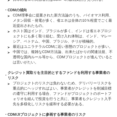
・
CDMの傾向
CDM理事会に提案された新方法論のうち、バイオマス利用、
メタン回収・発電が多く、省エネは全体の10％程度でごく最
近提出されたもの。
ホスト国はインド、ブラジルが多く、インドは省エネプロジ
ェクトにも多く取り組む。受け入れ体制は、インド、マレー
シア、ベトナム、中国、ブラジル、チリが積極的。
最近はユニラテラルCDMに近い形態のプロジェクトが多い。
中国では、複雑なCDM方法論、出来たばかりの関連法規、不
透明な国内ルール等から、CDMプロジェクトが進んでいると
は言いがたい。
クレジット買取りを主目的とするファンドを利用する事業者の
・
リスク
プロジェクトのリスクは負わないため、デリバリーリスクを
重点的にヘッジすればよい。事業者がクレジットを削減目標
の遵守に利用する場合、ファンドがプロジェクトのポートフ
ォリオを組んで投資を行うと共に、事業者もクレジット入手
先を多様化しリスクを緩和する必要がある。
・
CDM/JIプロジェクトに参画する事業者のリスク