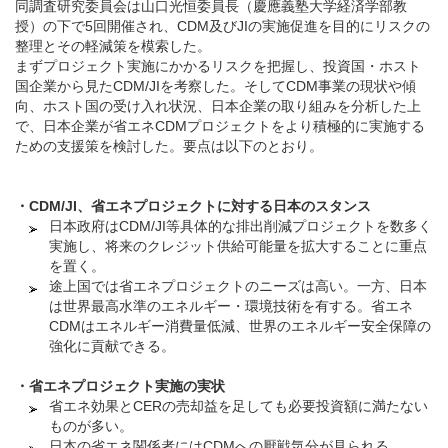
同調査研究委員会は山口光恒委員長（慶應義塾大学経済学部教
授）の下で5回開催され、CDM及びJIの実施促進を目的にリスクの
整理とその軽減策を模索した。
まずプロジェクト実施にかかるリスクを把握し、投資国・ホスト
国企業から見たCDM/JIを考察した。そしてCDM事業の現状や傾
向、ホスト国の受け入れ状況、日本企業の取り組みを分析した上
で、日本企業が省エネCDMプロジェクトをより積極的に実施する
ための支援策を検討した。要点は以下のとおり。
・
CDM/JI、省エネプロジェクトに対する日本のスタンス
日本政府はCDM/JI等具体的な排出削減プロジェクトを数多く
実施し、将来のクレジット供給可能量を拡大することに重点
を置く。
途上国では省エネプロジェクトのニーズは高い。一方、日本
は世界最高水準のエネルギー・環境技術を有する。省エネ
CDMはエネルギー消費量低減、世界のエネルギー安全保障の
強化に貢献できる。
・
省エネプロジェクト実施の実状
省エネ効果とCERの売却益を足しても必要投資額に満たない
ものが多い。
日本の省エネ関係者にはCDMへの厭戦気分が見られる。