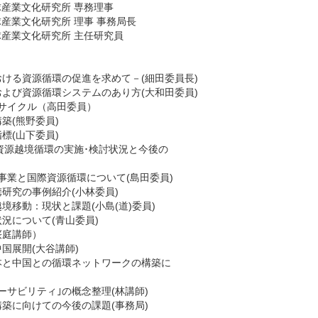
球産業文化研究所 専務理事
球産業文化研究所 理事 事務局長
球産業文化研究所 主任研究員
ける資源循環の促進を求めて－(細田委員長)
よび資源循環システムのあり方(大和田委員)
サイクル（高田委員）
築(熊野委員)
標(山下委員)
る資源越境循環の実施･検討状況と今後の
事業と国際資源循環について(島田委員)
研究の事例紹介(小林委員)
境移動：現状と課題(小島(道)委員)
況について(青山委員)
桜庭講師）
国展開(大谷講師)
本と中国との循環ネットワークの構築に
ーサビリティ｣の概念整理(林講師)
築に向けての今後の課題(事務局)