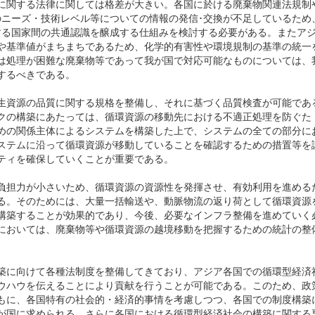
に関する法律に関しては格差が大きい。各国に於ける廃棄物関連法規制
のニーズ・技術レベル等についての情報の発信･交換が不足しているため
する国家間の共通認識を醸成する仕組みを検討する必要がある。またア
や基準値がまちまちであるため、化学的有害性や環境規制の基準の統一
は処理が困難な廃棄物等であって我が国で対応可能なものについては、
するべきである。
生資源の品質に関する規格を整備し、それに基づく品質検査が可能であ
クの構築にあたっては、循環資源の移動先における不適正処理を防ぐた
めの関係主体によるシステムを構築した上で、システムの全ての部分に
ステムに沿って循環資源が移動していることを確認するための措置等を
ティを確保していくことが重要である。
負担力が小さいため、循環資源の資源性を発揮させ、有効利用を進める
る。そのためには、大量一括輸送や、動脈物流の返り荷として循環資源
構築することが効果的であり、今後、必要なインフラ整備を進めていく
においては、廃棄物等や循環資源の越境移動を把握するための統計の整
築に向けて各種法制度を整備してきており、アジア各国での循環型経済
ウハウを伝えることにより貢献を行うことが可能である。このため、政
もに、各国特有の社会的・経済的事情を考慮しつつ、各国での制度構築
が国に求められる。さらに各国における循環型経済社会の構築に関する