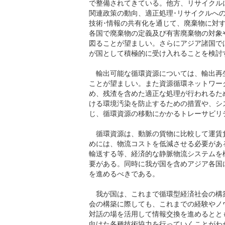
で整備されてきている。他方、リサイクル
関連政策の動向、適正処理･リサイクルへ
技術･情報の共有化を通じて、廃棄物に対
各国で廃棄物の定義及び有害廃棄物の対象
図ることが望ましい。さらにアジア諸国で
が国として積極的に受け入れることを検討
輸出可能な循環資源については、輸出再
ことが望ましい。また資源循環ネットワー
め、残渣を含めた適正な処理が行われるた
ける環境汚染を防止するための措置や、シ
じ、循環資源の移動にかかるトレーサビリ
循環資源は、動脈の貨物に比較して運賃
めには、物流コストを低減させる必要があ
輸送する等、経済的な静脈物流システムを
要がある。同時に我が国を含めアジア各国
を進めるべきである。
我が国は、これまで循環型経済社会の構
会の構築に際しても、これまでの経験やノ
対話の場を活用して情報交換を進めるとと
向けた各種技術協力を行っていくことがわ