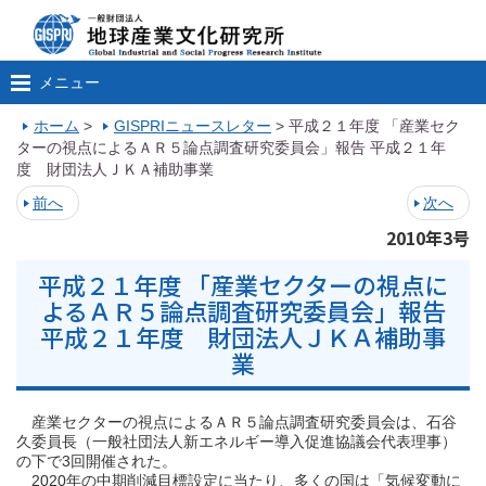
メニュー
ホーム
>
GISPRIニュースレター
>
平成２１年度 「産業セク
ターの視点によるＡＲ５論点調査研究委員会」報告 平成２１年
度 財団法人ＪＫＡ補助事業
前へ
次へ
2010年3号
平成２１年度 「産業セクターの視点に
よるＡＲ５論点調査研究委員会」報告
平成２１年度 財団法人ＪＫＡ補助事
業
産業セクターの視点によるＡＲ５論点調査研究委員会は、石谷
久委員長（一般社団法人新エネルギー導入促進協議会代表理事）
の下で3回開催された。
2020年の中期削減目標設定に当たり、多くの国は「気候変動に