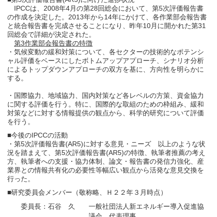
IPCCは、2008年4月の第28回総会において、第5次評価報告書
の作成を決定した。2013年から14年にかけて、各作業部会報告書
と統合報告書を完成させることになり、昨年10月に開かれた第31
回総会で詳細が決定された。
第3作業部会報告書の特徴
・気候変動の緩和対策について、各セクターの技術的なポテンシ
ャル評価をベースにしたボトムアップアプローチ、シナリオ分析
によるトップダウンアプローチの双方を基に、方向性を明らかに
する。
・国際協力、地域協力、国内対策など各レベルの方策、資金協力
に関する評価を行う。特に、国際的な取組のための枠組み、緩和
対策などに対する情報提供の観点から、科学的研究について評価
を行う。
■今後のIPCCの活動
・第5次評価報告書(AR5)に対する意見・ニーズ 以上のような状
況を踏まえて、第5次評価報告書(AR5)の特徴、執筆者推薦の考え
方、執筆者への支援・協力体制、論文・報告書の発信力強化、産
業界との情報共有化の必要性等幅広い観点から活発な意見交換を
行った。
■研究委員会メンバー（敬称略、Ｈ２２年３月時点）
委員長
：
石谷 久
一般社団法人新エネルギー導入促進協
議会 代表理事