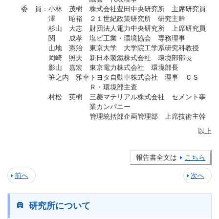
委 員
：
小林 茂樹
株式会社豊田中央研究所 主席研究員
澤 昭裕
２１世紀政策研究所 研究主幹
杉山 大志
財団法人電力中央研究所 上席研究員
関 成孝
塩ビ工業・環境協会 専務理事
山地 憲治
東京大学 大学院工学系研究科教授
岡崎 照夫
新日本製鐵株式会社 環境部部長
影山 嘉宏
東京電力株式会社 環境部長
笹之内 雅幸
トヨタ自動車株式会社 理事 ＣＳ
Ｒ・環境部主査
村松 英樹
三菱マテリアル株式会社 セメント事
業カンパニー
管理統括部企画管理部 上席技術主幹
以上
報告書全文は
こちら
前へ
次へ
研究所について