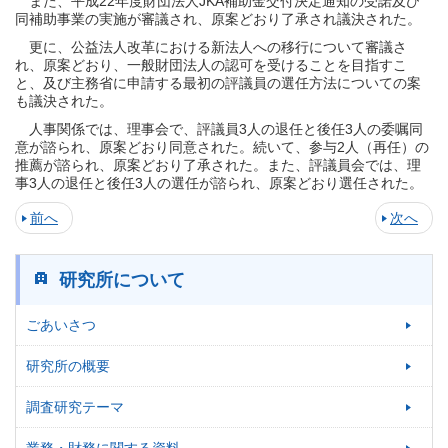
また、平成22年度財団法人JKA補助金交付決定通知の受諾及び
同補助事業の実施が審議され、原案どおり了承され議決された。
更に、公益法人改革における新法人への移行について審議さ
れ、原案どおり、一般財団法人の認可を受けることを目指すこ
と、及び主務省に申請する最初の評議員の選任方法についての案
も議決された。
人事関係では、理事会で、評議員3人の退任と後任3人の委嘱同
意が諮られ、原案どおり同意された。続いて、参与2人（再任）の
推薦が諮られ、原案どおり了承された。また、評議員会では、理
事3人の退任と後任3人の選任が諮られ、原案どおり選任された。
前へ
次へ
研究所について
ごあいさつ
研究所の概要
調査研究テーマ