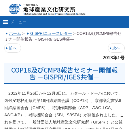
メニュー
ホーム
>
GISPRIニュースレター
>
COP18及びCMP8報告セ
ミナー開催報告 －GISPRI/IGES共催―
前へ
次へ
2013年1号
COP18及びCMP8報告セミナー開催報
告 －GISPRI/IGES共催―
2012年11月26日から12月8日に、カタール・ドーハにおいて、
気候変動枠組条約第18回締結国会議（COP18）、京都議定書第8
回締結国会合（CMP8）、特別作業部会（ADP、AWG-LCA、
AWG-KP）、補助機関会合（SBI、SBSTA）が開催されました。こ
れを受けて、一般財団法人地球産業文化研究所（GISPRI）と公益