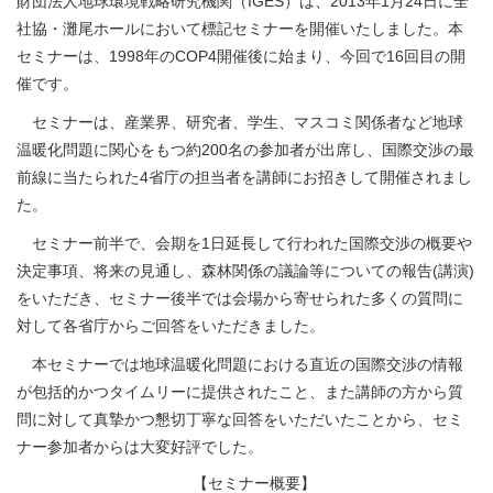
財団法人地球環境戦略研究機関（IGES）は、2013年1月24日に全
社協・灘尾ホールにおいて標記セミナーを開催いたしました。本
セミナーは、1998年のCOP4開催後に始まり、今回で16回目の開
催です。
セミナーは、産業界、研究者、学生、マスコミ関係者など地球
温暖化問題に関心をもつ約200名の参加者が出席し、国際交渉の最
前線に当たられた4省庁の担当者を講師にお招きして開催されまし
た。
セミナー前半で、会期を1日延長して行われた国際交渉の概要や
決定事項、将来の見通し、森林関係の議論等についての報告(講演)
をいただき、セミナー後半では会場から寄せられた多くの質問に
対して各省庁からご回答をいただきました。
本セミナーでは地球温暖化問題における直近の国際交渉の情報
が包括的かつタイムリーに提供されたこと、また講師の方から質
問に対して真摯かつ懇切丁寧な回答をいただいたことから、セミ
ナー参加者からは大変好評でした。
【セミナー概要】