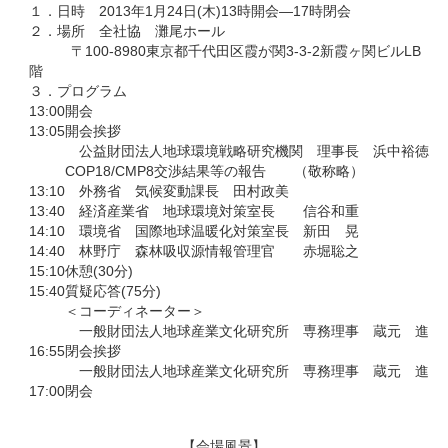
１．日時 2013年1月24日(木)13時開会―17時閉会
２．場所 全社協 灘尾ホール
〒100-8980東京都千代田区霞が関3-3-2新霞ヶ関ビルLB
階
３．プログラム
13:00
開会
13:05
開会挨拶
公益財団法人地球環境戦略研究機関 理事長 浜中裕徳
COP18/CMP8交渉結果等の報告 （敬称略）
13:10
外務省 気候変動課長 田村政美
13:40
経済産業省 地球環境対策室長 信谷和重
14:10
環境省 国際地球温暖化対策室長 新田 晃
14:40
林野庁 森林吸収源情報管理官 赤堀聡之
15:10
休憩(30分)
15:40
質疑応答(75分)
＜コーディネーター＞
一般財団法人地球産業文化研究所 専務理事 蔵元 進
16:55
閉会挨拶
一般財団法人地球産業文化研究所 専務理事 蔵元 進
17:00
閉会
【会場風景】