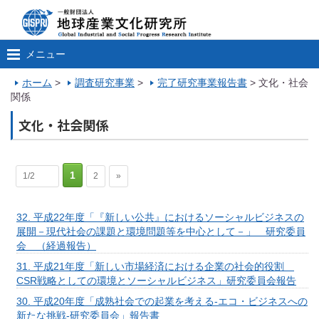
メニュー
ホーム
>
調査研究事業
>
完了研究事業報告書
>
文化・社会
関係
文化・社会関係
1
1/2
2
»
32. 平成22年度「『新しい公共』におけるソーシャルビジネスの
展開－現代社会の課題と環境問題等を中心として－」 研究委員
会 （経過報告）
31. 平成21年度「新しい市場経済における企業の社会的役割
CSR戦略としての環境とソーシャルビジネス」研究委員会報告
30. 平成20年度「成熟社会での起業を考える-エコ・ビジネスへの
新たな挑戦-研究委員会」報告書