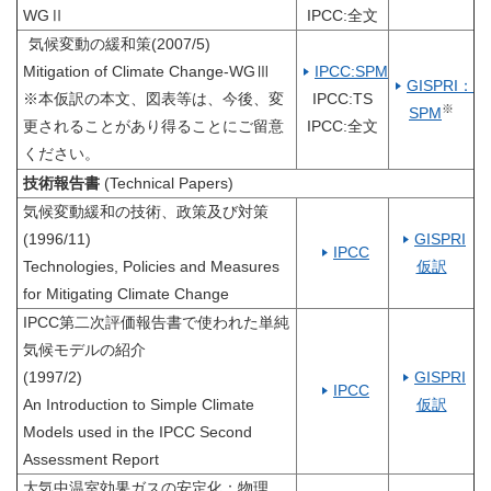
WGⅡ
IPCC:全文
気候変動の緩和策(2007/5)
Mitigation of Climate Change-WGⅢ
IPCC:SPM
GISPRI：
※本仮訳の本文、図表等は、今後、変
IPCC:TS
※
SPM
更されることがあり得ることにご留意
IPCC:全文
ください。
技術報告書
(Technical Papers)
気候変動緩和の技術、政策及び対策
(1996/11)
GISPRI
IPCC
Technologies, Policies and Measures
仮訳
for Mitigating Climate Change
IPCC第二次評価報告書で使われた単純
気候モデルの紹介
(1997/2)
GISPRI
IPCC
An Introduction to Simple Climate
仮訳
Models used in the IPCC Second
Assessment Report
大気中温室効果ガスの安定化：物理