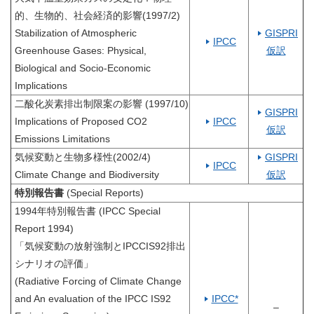
的、生物的、社会経済的影響(1997/2)
Stabilization of Atmospheric
GISPRI
IPCC
Greenhouse Gases: Physical,
仮訳
Biological and Socio-Economic
Implications
二酸化炭素排出制限案の影響 (1997/10)
GISPRI
Implications of Proposed CO2
IPCC
仮訳
Emissions Limitations
気候変動と生物多様性(2002/4)
GISPRI
IPCC
Climate Change and Biodiversity
仮訳
特別報告書
(Special Reports)
1994年特別報告書 (IPCC Special
Report 1994)
「気候変動の放射強制とIPCCIS92排出
シナリオの評価」
(Radiative Forcing of Climate Change
_
_
and An evaluation of the IPCC IS92
IPCC*
–