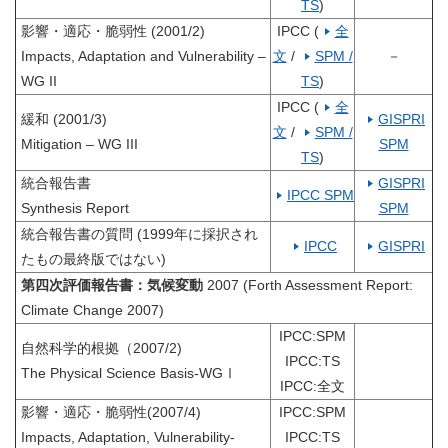
TS
)
影響・適応・脆弱性 (2001/2)
IPCC (
全
Impacts, Adaptation and Vulnerability –
文
/
SPM /
－
WG II
TS
)
IPCC (
全
緩和 (2001/3)
GISPRI
文
/
SPM /
Mitigation – WG III
SPM
TS
)
統合報告書
GISPRI
IPCC SPM
Synthesis Report
SPM
統合報告書の質問 (1999年に採択され
IPCC
GISPRI
たもの最終版ではない)
第四次評価報告書：気候変動
2007 (Forth Assessment Report:
Climate Change 2007)
IPCC:SPM
自然科学的根拠（2007/2)
IPCC:TS
The Physical Science Basis-WGⅠ
IPCC:全文
影響・適応・脆弱性(2007/4)
IPCC:SPM
Impacts, Adaptation, Vulnerability-
IPCC:TS