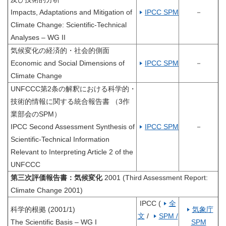
Impacts, Adaptations and Mitigation of
IPCC SPM
－
Climate Change: Scientific-Technical
Analyses – WG II
気候変化の経済的・社会的側面
Economic and Social Dimensions of
IPCC SPM
－
Climate Change
UNFCCC第2条の解釈における科学的・
技術的情報に関する統合報告書 （3作
業部会のSPM）
IPCC Second Assessment Synthesis of
IPCC SPM
－
Scientific-Technical Information
Relevant to Interpreting Article 2 of the
UNFCCC
第三次評価報告書：気候変化
2001 (Third Assessment Report:
Climate Change 2001)
IPCC (
全
科学的根拠 (2001/1)
気象庁
文
/
SPM /
The Scientific Basis – WG I
SPM