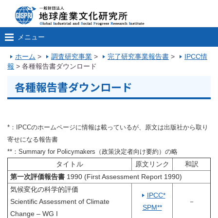
メニュー
ホーム
>
調査研究事業
>
完了研究事業報告書
>
IPCC情
報
>
各種報告書ダウンロード
各種報告書ダウンロード
*：IPCCのホームページに情報は載っているが、原文は出版社から取り
寄せになる報告書
**：Summary for Policymakers（政策決定者向け要約）の略
タイトル
原文リンク
和訳
第一次評価報告書
1990 (First Assessment Report 1990)
気候変化の科学的評価
IPCC*
Scientific Assessment of Climate
－
SPM**
Change – WG I