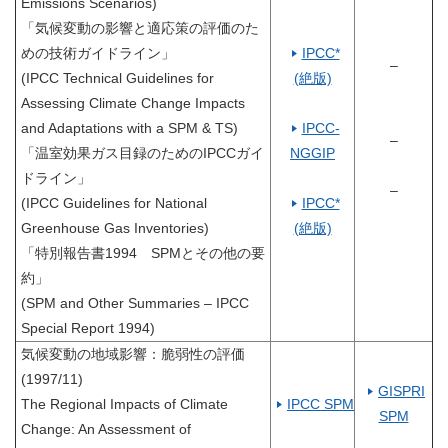
Emissions Scenarios)
_
_
「気候変動の影響と適応策の評価のた
_
_
めの技術ガイドライン」
IPCC*
–
(IPCC Technical Guidelines for
(絶版)
_
Assessing Climate Change Impacts
_
_
and Adaptations with a SPM & TS)
IPCC-
–
「温室効果ガス目録のためのIPCCガイ
NGGIP
_
ドライン」
_
–
(IPCC Guidelines for National
IPCC*
_
Greenhouse Gas Inventories)
(絶版)
「特別報告書1994 SPMとその他の要
約」
(SPM and Other Summaries – IPCC
Special Report 1994)
気候変動の地域影響：脆弱性の評価
(1997/11)
GISPRI
The Regional Impacts of Climate
IPCC SPM
SPM
Change: An Assessment of