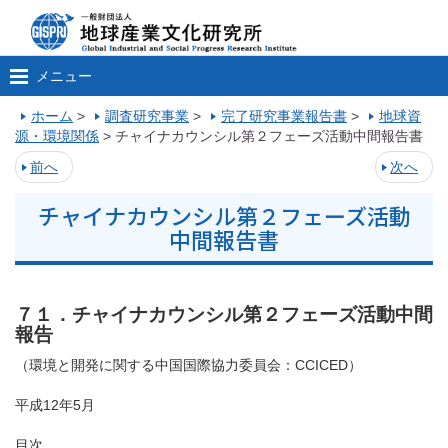
メニュー
ホーム
>
調査研究事業
>
完了研究事業報告書
>
地球資
源・環境関係
>
チャイナカウンシル第２フェーズ活動中間報告書
前へ
次へ
チャイナカウンシル第２フェーズ活動
中間報告書
７１．チャイナカウンシル第２フェーズ活動中間
報告
（環境と開発に関する中国国際協力委員会：CCICED）
平成12年5月
目次