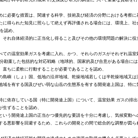
めに必要な措置は、関連する科学、技術及び経済の分野における考察に
たに得られた知見に照らして絶えず再評価される場合には、環境上、社
とを認め、
、それ自体経済的に正当化し得ること及びその他の環境問題の解決に役
べての温室効果ガスを考慮に入れ、かつ、それらのガスがそれぞれ温室
十分勘案した包括的な対応戦略（地球的、国家的及び合意がある場合には
、直ちに柔軟に行動することが必要であることを認め、
の島嶼（しょ）国、低地の沿岸地域、乾燥地域若しくは半乾燥地域又は
地域を有する国及びぜい弱な山岳の生態系を有する開発途上国は、特に
に依存している国（特に開発途上国）について、温室効果 ガスの排出
が生ずることを認め、
という開発途上国の正当かつ優先的な要請を十分に考慮し、気候変動へ
する悪影響を回避するため、これらの開発との間で総合的な調整が図ら