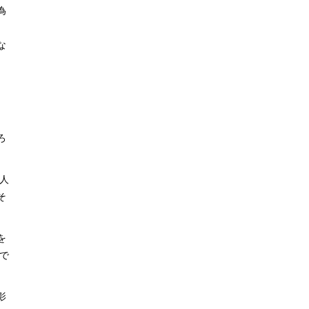
為
な
ろ
人
そ
を
で
影