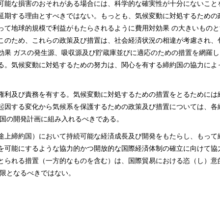
可能な損害のおそれがある場合には、科学的な確実性が十分にないこと
延期する理由とすべきではない。もっとも、気候変動に対処するための
って地球的規模で利益がもたらされるように費用対効果 の大きいものと
このため、これらの政策及び措置は、社会経済状況の相違が考慮され、
効果 ガスの発生源、吸収源及び貯蔵庫並びに適応のための措置を網羅し
る。気候変動に対処するための努力は、関心を有する締約国の協力によ
権利及び責務を有する。気候変動に対処するための措置をとるためには
起因する変化から気候系を保護するための政策及び措置については、各
各国の開発計画に組み入れるべきである。
途上締約国）において持続可能な経済成長及び開発をもたらし、もって
を可能にするような協力的かつ開放的な国際経済体制の確立に向けて協
とられる措置（一方的なものを含む）は、国際貿易における恣（し）意
制限となるべきではない。