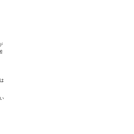
が
若
は
い