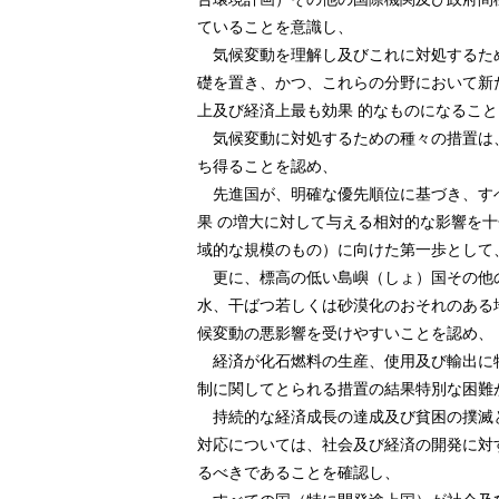
ていることを意識し、
気候変動を理解し及びこれに対処するた
礎を置き、かつ、これらの分野において新
上及び経済上最も効果 的なものになるこ
気候変動に対処するための種々の措置は
ち得ることを認め、
先進国が、明確な優先順位に基づき、す
果 の増大に対して与える相対的な影響を
域的な規模のもの）に向けた第一歩として
更に、標高の低い島嶼（しょ）国その他
水、干ばつ若しくは砂漠化のおそれのある
候変動の悪影響を受けやすいことを認め、
経済が化石燃料の生産、使用及び輸出に特
制に関してとられる措置の結果特別な困難
持続的な経済成長の達成及び貧困の撲滅
対応については、社会及び経済の開発に対
るべきであることを確認し、