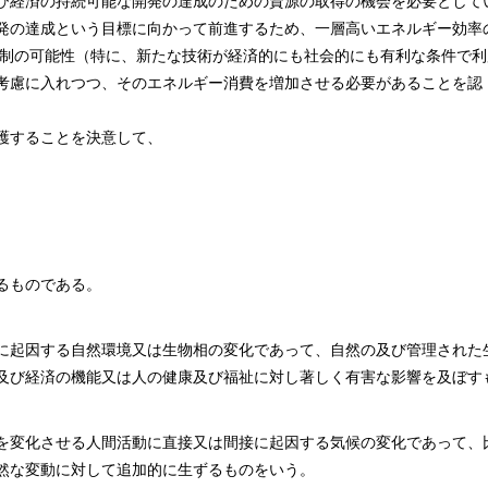
び経済の持続可能な開発の達成のための資源の取得の機会を必要として
発の達成という目標に向かって前進するため、一層高いエネルギー効率
抑制の可能性（特に、新たな技術が経済的にも社会的にも有利な条件で利
考慮に入れつつ、そのエネルギー消費を増加させる必要があることを認
護することを決意して、
るものである。
に起因する自然環境又は生物相の変化であって、自然の及び管理された
及び経済の機能又は人の健康及び福祉に対し著しく有害な影響を及ぼす
を変化させる人間活動に直接又は間接に起因する気候の変化であって、
然な変動に対して追加的に生ずるものをいう。