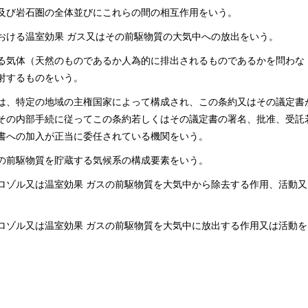
及び岩石圏の全体並びにこれらの間の相互作用をいう。
おける温室効果 ガス又はその前駆物質の大気中への放出をいう。
る気体（天然のものであるか人為的に排出されるものであるかを問わな
射するものをいう。
は、特定の地域の主権国家によって構成され、この条約又はその議定書
その内部手続に従ってこの条約若しくはその議定書の署名、批准、受託
書への加入が正当に委任されている機関をいう。
の前駆物質を貯蔵する気候系の構成要素をいう。
ロゾル又は温室効果 ガスの前駆物質を大気中から除去する作用、活動又
ロゾル又は温室効果 ガスの前駆物質を大気中に放出する作用又は活動を