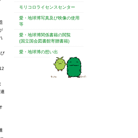
モリコロライセンスセンター
愛・地球博写真及び映像の使用
題
等
が
愛・地球博関係書籍の閲覧
れ
(国立国会図書館寄贈書籍)
愛・地球博の想い出
及び
、
12
総
際連
オ
連
っ