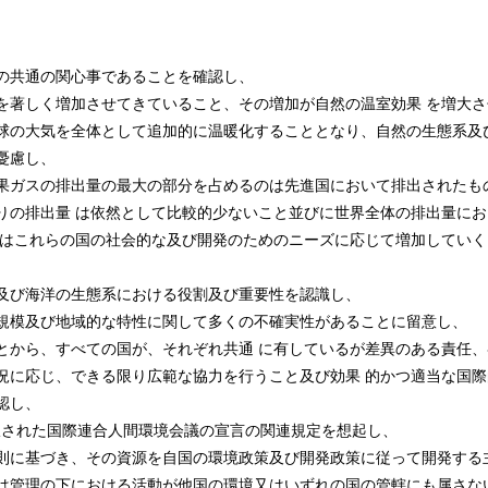
の共通の関心事であることを確認し、
著しく増加させてきていること、その増加が自然の温室効果 を増大さ
球の大気を全体として追加的に温暖化することとなり、自然の生態系及
憂慮し、
果ガスの排出量の最大の部分を占めるのは先進国において排出されたも
りの排出量 は依然として比較的少ないこと並びに世界全体の排出量にお
合はこれらの国の社会的な及び開発のためのニーズに応じて増加していく
及び海洋の生態系における役割及び重要性を認識し、
規模及び地域的な特性に関して多くの不確実性があることに留意し、
から、すべての国が、それぞれ共通 に有しているが差異のある責任、
況に応じ、できる限り広範な協力を行うこと及び効果 的かつ適当な国際
認し、
択された国際連合人間環境会議の宣言の関連規定を想起し、
則に基づき、その資源を自国の環境政策及び開発政策に従って開発する
は管理の下における活動が他国の環境又はいずれの国の管轄にも属さな