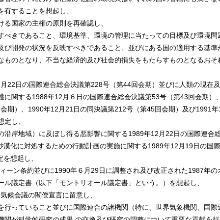
を有することを想起し、
ける国家の主権の原則を再確認し、
すべきであること、環境基準、環境の管理に当たっての目標及び環境問
及び開発の状況を反映すべきであること、並びにある国の適用する基準
なものとなり、不当な経済的及び社会的損失をもたらすものとなるおそ
月22日の国際連合総会決議第228号（第44回会期）並びに人類の現在
に関する1988年12月６日の国際連合総会決議第53号（第43回会期）
回会期）、1990年12月21日の同決議第212号（第45回会期）及び1991年
を想定し、
岸地域）に及ぼし得る悪影響に関する1989年12月22日の国際連合
砂漠化に対処するための行動計画の実施に関する1989年12月19日の国
定を想起し、
ーン条約並びに1990年６月29日に調整され及び改正された1987年の
ール議定書（以下「モントリオール議定書」という。）を想起し、
界気候会議の閣僚宣言に留意し、
を行っていること並びに国際連合の諸機関（特に、世界気象機関、国際
機関が科学的研究の成果 の交換及び研究の調整について重要な貢献を行