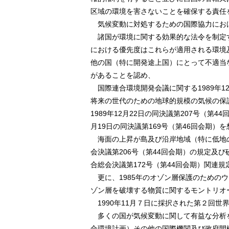
区域の環境を害さないことを確保する責任
気候変動に対処するための国際協力にお
諸国が環境に関する効果的な法令を制定
における優先度はこれらが適用される環境
他の国（特に開発途上国）にとって不適当
があることを認め、
国際連合環境開発会議に関する1989年12
将来の世代のための地球的規模の気候の保護
1989年12月22日の同決議第207号（第44
月19日の同決議第169号（第46回会期）
海面の上昇が島及び沿岸地域（特に低地の沿
会決議第206号（第44回会期）の規定及び
合総会決議第172号（第44回会期）関連規
更に、1985年のオゾン層保護のためのウィ
ゾン層を破壊する物質に関するモントリオ
1990年11月７日に採択された第２回世
多くの国が気候変動に関して有益な分析
合環境計画）その他の国際機関及び政府間