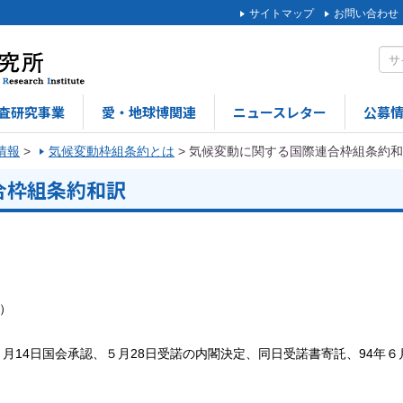
サイトマップ
お問い合わせ
査研究事業
愛・地球博関連
ニュースレター
公募
C情報
>
気候変動枠組条約とは
>
気候変動に関する国際連合枠組条約和
合枠組条約和訳
）
年５月14日国会承認、５月28日受諾の内閣決定、同日受諾書寄託、94年６