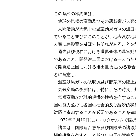
この条約の締約国は、
地球の気候の変動及びその悪影響が人類
人間活動が大気中の温室効果ガスの濃度を
ていること並びにこのことが、地表及び地
人類に悪影響を及ぼすおそれがあることを
過去及び現在における世界全体の温室効
であること、開発途上国における一人当た
て開発途上国における排出量 が占める割
とに留意し、
温室効果ガスの吸収源及び貯蔵庫の陸上
気候変動の予測には、特に、その時期、
気候変動が地球的規模の性格を有すること
国の能力並びに各国の社会的及び経済的状
対応に参加することが必要であることを確
1972年６月16日にストックホルムで採
諸国は、国際連合憲章及び国際法の諸原
権的権利を有すること並びに自国の管轄又