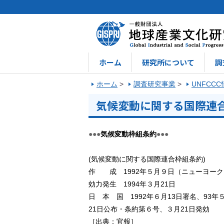
ホーム
研究所について
調
ホーム
>
調査研究事業
>
UNFCC
気候変動に関する国際連
●●●
気候変動枠組条約
●●●
(気候変動に関する国際連合枠組条約)
作 成 1992年５月９日（ニューヨーク
効力発生 1994年３月21日
日 本 国 1992年６月13日署名、93
21日公布・条約第６号、３月21日発効
［出典：官報］