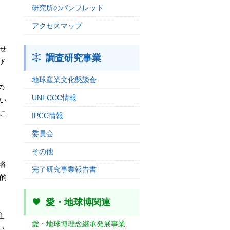
研究所のパンフレット
アクセスマップ
せ
調査研究事業
び
地球産業文化懇談会
の
UNFCCC情報
い
こ
IPCC情報
委員会
その他
各
完了研究事業報告書
的
愛・地球博関連
主
愛・地球博理念継承発展事業
い