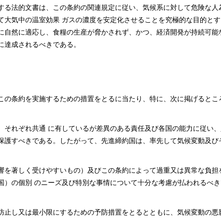
する法的文書は、この条約の関連規定に従い、気候系に対して危険な人
て大気中の温室効果 ガスの濃度を安定化させることを究極的な目的とす
に自然に適応し、食糧の生産が脅かされず、かつ、経済開発が持続可能
に達成されるべきである。
この条約を実施するための措置をとるに当たり、特に、次に掲げるとこ
、それぞれ共通 に有しているが差異のある責任及び各国の能力に従い、
保護すべきである。したがって、先進締約国は、率先して気候変動及び
響を著しく受けやすいもの）及びこの条約によって過重又は異常な負担
国）の個別 のニーズ及び特別な事情について十分な考慮が払われるべき
防止し又は最小限にするための予防措置をとるとともに、気候変動の悪