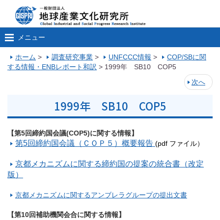
メニュー
ホーム
>
調査研究事業
>
UNFCCC情報
>
COP/SBに関
する情報・ENBレポート和訳
>
1999年 SB10 COP5
次へ
1999年 SB10 COP5
【第5回締約国会議(COP5)に関する情報】
第5回締約国会議（ＣＯＰ５）概要報告
(pdf ファイル）
京都メカニズムに関する締約国の提案の統合書（改定
版）
京都メカニズムに関するアンブレラグループの提出文書
【第10回補助機関会合に関する情報】