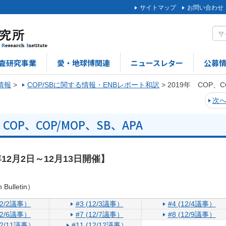
サイトマップ
お問い合わせ
査研究事業
愛・地球博関連
ニュースレター
公募
C情報
>
COP/SBに関する情報・ENBレポート和訳
>
2019年 COP、C
次
 COP、COP/MOP、SB、APA
年12月2日～12月13日開催】
Bulletin）
(12/2議事）
#3 (12/3議事）
#4 (12/4議事）
(12/6議事）
#7 (12/7議事）
#8 (12/9議事）
(12/11議事）
#11 (12/12議事）