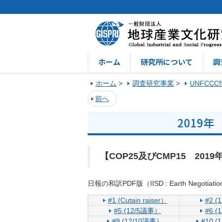
ホーム
研究所について
調
ホーム
>
調査研究事業
>
UNFCC
前へ
2019年
【COP25及びCMP15 2019
日報の和訳PDF版（IISD : Earth Negotiation 
#1 (Cutain raiser）
#2 
#5 (12/5議事）
#6 
#9 (12/10議事）
#10 