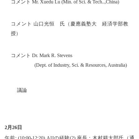
コメント
Mr. Xuedu Lu (Min. of Sci. & Tech..,China)
コメント 山口光恒 氏（慶應義塾大 経済学部教
授）
コメント
Dr. Mark R. Stevens
(Dept. of Industry, Sci. & Resources, Australia)
議論
2
月
26
日
午前
: (10:00-12:20) AIJ
の経験
(2)
座長：木村耕太郎氏（通