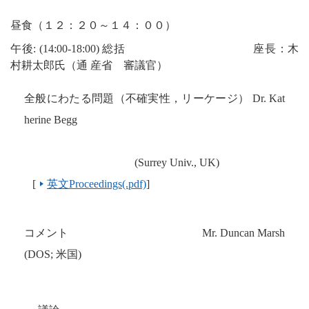
昼食（１２：２０～１４：００）
午後
: (14:00-18:00)
総括 座長：木
村耕太郎氏（通 産省 審議官）
全般にわたる問題（不確実性，リーケージ）
Dr. Kat
herine Begg
(Surrey Univ., UK)
[
英文Proceedings(.pdf)
]
コメント
Mr. Duncan Marsh
(DOS;
米国
)