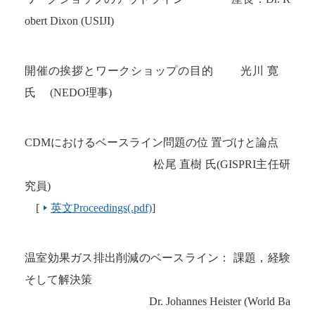
obert Dixon (USIJI)
開催の挨拶とワークショップの目的
光川 寛
氏
(NEDO
理事
)
CDM
におけるベースライン問題の位 置づけと論点
松尾 直樹 氏
(GISPRI
主任研
究員
)
[
英文Proceedings(.pdf)
]
温室効果ガス排出削減のベースライン： 課題，経験
そして解決策
Dr. Johannes Heister (World Ba