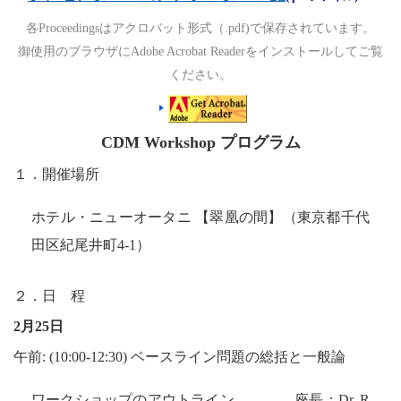
各Proceedingsはアクロバット形式（.pdf)で保存されています。
御使用のブラウザにAdobe Acrobat Readerをインストールしてご覧
ください。
CDM Workshop
プログラム
１．開催場所
ホテル・ニューオータニ 【翠凰の間】（東京都千代
田区紀尾井町
4-1
）
２．日 程
2
月
25
日
午前
: (10:00-12:30)
ベースライン問題の総括と一般論
ワークショップのアウトライン
座長：
Dr. R