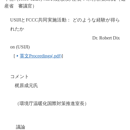
産省 審議官）
USIJI
と
FCCC
共同実施活動： どのような経験が得ら
れたか
Dr. Robert Dix
on (USIJI)
[
英文Proceedings(.pdf)
]
コメント
梶原成元氏
（環境庁温暖化国際対策推進室長）
議論