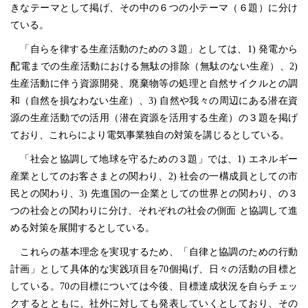
きなテーマとして掲げ、その中の６つの小テーマ（６題）に分け
ている。
「自らを律する生産活動のための３題」としては、1) 発電から
配電までの生産活動における無駄の排除（無駄のない生産）、2)
生産活動に伴う資源開発、廃棄物等の処理と自然サイクルとの調
和（自然を損なわない生産）、3) 自然や我々の周辺にある潜在資
源の生産活動での活用（潜在資源を活用する生産）の３題を掲げ
ており、これらにより電気事業独自の対策を講じるとしている。
「社会と協調して地球を守るための３題」では、1) エネルギー
産業としてのお客さまとの関わり、2) 社会の一構成員としての市
民との関わり、3) 先進国の一企業としての世界との関わり、の３
つの社会との関わりに分け、それぞれの社会の側面 と協調して進
める対策を展開するとしている。
これらの基本理念を実現するため、「自律と協調のための行動
計画」として具体的な実践項目を70個掲げ、日々の活動の目標と
している。70の目標については今後、目標達成状況を自らチェッ
クするとともに、社外に対しても発表していくとしており、その