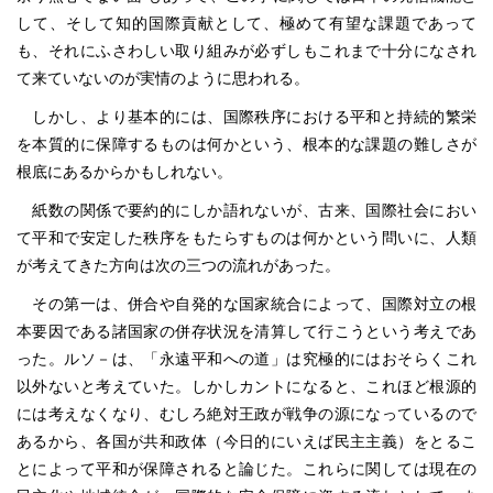
して、そして知的国際貢献として、極めて有望な課題であって
も、それにふさわしい取り組みが必ずしもこれまで十分になされ
て来ていないのが実情のように思われる。
しかし、より基本的には、国際秩序における平和と持続的繁栄
を本質的に保障するものは何かという、根本的な課題の難しさが
根底にあるからかもしれない。
紙数の関係で要約的にしか語れないが、古来、国際社会におい
て平和で安定した秩序をもたらすものは何かという問いに、人類
が考えてきた方向は次の三つの流れがあった。
その第一は、併合や自発的な国家統合によって、国際対立の根
本要因である諸国家の併存状況を清算して行こうという考えであ
った。ルソ－は、「永遠平和への道」は究極的にはおそらくこれ
以外ないと考えていた。しかしカントになると、これほど根源的
には考えなくなり、むしろ絶対王政が戦争の源になっているので
あるから、各国が共和政体（今日的にいえば民主主義）をとるこ
とによって平和が保障されると論じた。これらに関しては現在の