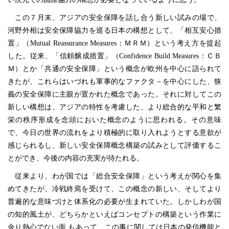
この７月末、アジアの安全保障を話し合う新しい試みの場で、
河野外相は安全保障協力を巡る日本の構想として、「相互安心措
置」（Mutual Reassurance Measures：ＭＲＭ）という考え方を提起
した。従来、「信頼醸成措置」（Confidence Build Measures：ＣＢ
Ｍ）とか「共通の安全保障」という概念が欧州を中心に語られて
きたが、これらはいづれも軍事的なファクタ－を中心にした、狭
義の安全保障に主眼が置かれた概念であった。それに対してこの
新しい構想は、アジアの特性を考慮した、より総合的な平和と繁
栄の秩序形成を念頭においた概念のように思われる。その意味
で、今日の世界の流れをより積極的に取り入れようとする意欲が
感じられるし、新しい安全保障概念構築の試みとして評価するこ
とができ、今後の内容の充実が待たれる。
従来より、わが国では「総合安全保障」という考えが関心を集
めてきたが、冷戦終焉を受けて、この概念の新しい、そしてより
普遍的な意味づけと体系化の必要が生まれていた。しかしわが国
の知的風土が、どちらかといえばコンセプトの構築という作業に
余り熱心でない面 もあって、この事に関しては日本の発信機能と