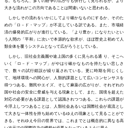
る。もちろん、多くの紛争の広がりも併行して見られるが、より
大きな流れがこの方向であることは間違いないと思われる。
しかしその流れをいかにしてより確かなものにするか、そのた
めの「ロ－ド・マップ」が不足している訳である。また、市場経
済の爆発的広がりが進行している。「より豊か」になりたいとい
う人間の「平和」に次いで本源的な欲求が、ほぼ歴史上初めて人
類全体を覆うシステムとなって広がろうとしている。
しかし、旧社会主義圏や途上国の多くに見られる通 り、そこへ
いく「ロ－ド・マップ」がやはり確かなものを持たない悲しさ
で、数々の試行錯誤が繰り返されている。更に時期を同じくし
て、地球環境への関心が、人類的課題として広いコンセンサスを
得つつある。難民やエイズ、そして麻薬の広がりが、それぞれの
国や社会の安全に脅威を与える現象として、また、国境を超えた
対応の必要がある課題として認識されつつある。これらの課題が
今浮上しつつあることは、人類社会あるいは国際社会が底流とし
て大きな一体性を持ち始めているゆえの現象として見ることがで
きる。それゆえ今日の世界では、これまでとは概念的に異なる高
い次元での国際協力の構想が必要となっているように思う。