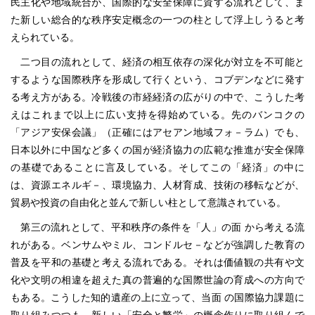
民主化や地域統合が、国際的な安全保障に資する流れとして、ま
た新しい総合的な秩序安定概念の一つの柱として浮上しうると考
えられている。
二つ目の流れとして、経済の相互依存の深化が対立を不可能と
するような国際秩序を形成して行くという、コブデンなどに発す
る考え方がある。冷戦後の市経経済の広がりの中で、こうした考
えはこれまで以上に広い支持を得始めている。先のバンコクの
「アジア安保会議」（正確にはアセアン地域フォ－ラム）でも、
日本以外に中国など多くの国が経済協力の広範な推進が安全保障
の基礎であることに言及している。そしてこの「経済」の中に
は、資源エネルギ－、環境協力、人材育成、技術の移転などが、
貿易や投資の自由化と並んで新しい柱として意識されている。
第三の流れとして、平和秩序の条件を「人」の面 から考える流
れがある。ベンサムやミル、コンドルセ－などが強調した教育の
普及を平和の基礎と考える流れである。それは価値観の共有や文
化や文明の相違を超えた真の普遍的な国際世論の育成への方向で
もある。こうした知的遺産の上に立って、当面 の国際協力課題に