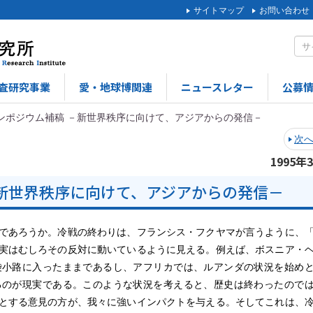
サイトマップ
お問い合わせ
査研究事業
愛・地球博関連
ニュースレター
公募
ンポジウム補稿 －新世界秩序に向けて、アジアからの発信－
次
1995年
－新世界秩序に向けて、アジアからの発信－
であろうか。冷戦の終わりは、フランシス・フクヤマが言うように、
実はむしろその反対に動いているように見える。例えば、ボスニア・
袋小路に入ったままであるし、アフリカでは、ルアンダの状況を始め
るのが現実である。このような状況を考えると、歴史は終わったので
とする意見の方が、我々に強いインパクトを与える。そしてこれは、