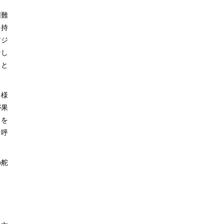
困難
を持
アジ
そし
こと
多様
が果
」を
と呼
の舵