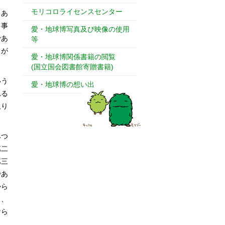
モリコロライセンスセンター
、あ
き事
愛・地球博写真及び映像の使用
であ
等
とが
愛・地球博関係書籍の閲覧
(国立国会図書館寄贈書籍)
いう
愛・地球博の想い出
れる
取り
みつ
第二
第三
であ
から
も、
なら