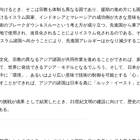
向けるとき、そこは宗教も体制も異なる国であり、援助の進め方にも
けるイスラム国家、インドネシアとマレーシアの成功例が大きな意味
術のブレークダウン＆スルーという考え方が成り立つ。先進国から東
地で使用され、改良化されることによりイスラム化されるのである。
イスラム諸国へ向かうことにより、先進国アレルギーはかなり減少する
文化、宗教の異なるアジア諸国が共同作業を進めることができれば、
て、世界に発信できるアジア・モデルとなるでふろう。そして、日本
中に「環境」、あるいはより広い意味で技術の制御を可能とする「心
すことができれば、アジアの諸国は日本を真に「ルック・イースト」
挑戦が成果 として結実したとき、21世紀文明の建設に向けて、歴史
ある。