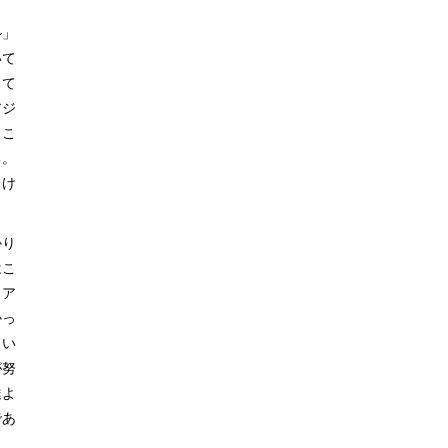
ル」
いて
して
アジ
、こ
る。
向け
かり
はこ
、ア
かっ
てい
が努
達よ
であ