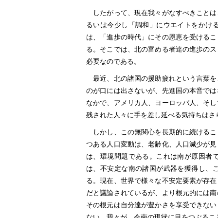
したがって、現在我々がなすべきことは
るいは今少し「調和」にウエイトをかけ
は、「進歩の時代」にその恩恵を受けるこ
る。そこでは、北の富める者達の進歩のス
必要なのである。
最近、北の諸国の援助疲れという言葉を
のが口には出さないが、先進国の本音では
なかで、アメリカ人、ヨーロッパ人、そし
残された人々に手を差し延べる気持ちはさ
しかし、この無関心を長期的に続けるこ
つある人口変動は、老齢化、人口減少が見
は、環境問題である。これは南が原因者
は、不安定な南の諸国が武器を獲得し、
る。現在、世界で様々な不安定要素が存在
だと議論されているが、より根元的には南
その根元は自分達が豊かさを享受できない
ない。我々が、今南の現状に目をつぶるこ