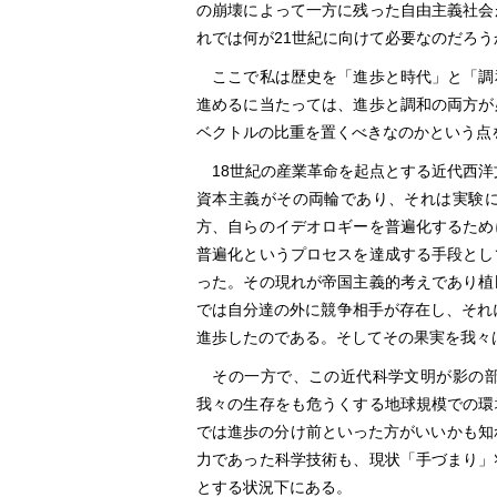
の崩壊によって一方に残った自由主義社会
れでは何が21世紀に向けて必要なのだろう
ここで私は歴史を「進歩と時代」と「調
進めるに当たっては、進歩と調和の両方が
ベクトルの比重を置くべきなのかという点
18世紀の産業革命を起点とする近代西洋
資本主義がその両輪であり、それは実験
方、自らのイデオロギーを普遍化するため
普遍化というプロセスを達成する手段とし
った。その現れが帝国主義的考えであり植
では自分達の外に競争相手が存在し、それ
進歩したのである。そしてその果実を我々
その一方で、この近代科学文明が影の部
我々の生存をも危うくする地球規模での環
では進歩の分け前といった方がいいかも知
力であった科学技術も、現状「手づまり」
とする状況下にある。