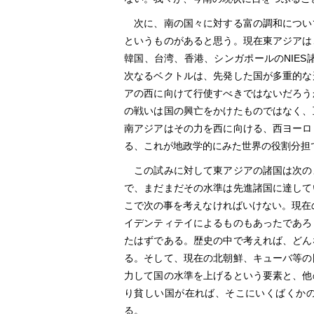
次に、南の国々に対する富の調和につい
というものがあると思う。現在東アジアは
韓国、台湾、香港、シンガポールのNIES
次なるベクトルは、先発した国が多重的な
アの西に向けて行使すべきではないだろう
の戦いは国の興亡をかけたものではなく、
南アジアはその力を西に向ける、西ヨーロ
る、これが地政学的にみた世界の役割分担
この試みに対して東アジアの諸国は次の
で、まだまだその水準は先進諸国に達して
こで次の事を考えなければいけない。現在
イデンティテイによるものもあったであろ
たはずである。歴史の中で考えれば、どん
る。そして、現在の北朝鮮、キューバ等の
力して国の水準を上げるという要素と、他
り貧しい国が在れば、そこにいくばくか
る。