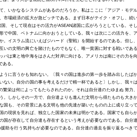
て、いかなるシステムがあるのだろうか。私はここに「アジア・モデ
、市場経済の拡大が急ピッチである。まず日本がテイク・オフし、続
諸国、そして現在はその活力がASEAN諸国に広がろうとしている。そ
形で中国、ベトナムに向かおうとしている。我々は次にこの活力を、
か。イスラム流にいえばジハード（聖戦）を開始するのである。但し
互いの文明の興亡を賭けたものでもなく、唯一貧困に対する戦いであ
ッパは東と地中海をはさんだ対岸に向ける、アメリカは南にその力を
である。
ように言うかも知れない。〔我々の国は進歩の第一歩を踏み出したば
いない。自分の国の事を考えるだけで精一杯であると〕しかし、我々
の繁栄は何によってもたらされたのか。それは自分達のたゆまぬ 努力
う。しかしその一方で、自分達よりも進んだ文明から得たものも大き
な国も、その背景にある文明も他の先達が築いたものの上に成り立っ
国の現状を見れば、独立した国家の未来は明かである。国家でも自ら
の国が存在して自分達も存在するという考えが必要なのである。自分
の援助を行う気持ちが必要なのである。自分達の過去を振り返るべき