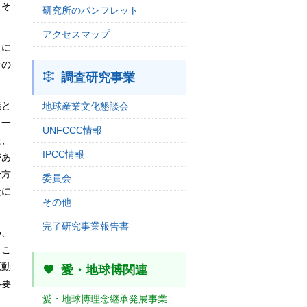
。そ
研究所のパンフレット
アクセスマップ
前に
その
調査研究事業
義と
地球産業文化懇談会
し一
UNFCCC情報
た、
IPCC情報
があ
一方
委員会
段に
その他
完了研究事業報告書
め、
ここ
原動
愛・地球博関連
必要
愛・地球博理念継承発展事業