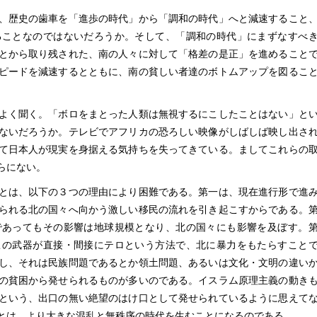
、歴史の歯車を「進歩の時代」から「調和の時代」へと減速すること
ることなのではないだろうか。そして、「調和の時代」にまずなすべ
とから取り残された、南の人々に対して「格差の是正」を進めること
ピードを減速するとともに、南の貧しい者達のボトムアップを図るこ
よく聞く。「ボロをまとった人類は無視するにこしたことはない」と
ないだろうか。テレビでアフリカの恐ろしい映像がしばしば映し出さ
て日本人が現実を身据える気持ちを失ってきている。ましてこれらの
らにない。
とは、以下の３つの理由により困難である。第一は、現在進行形で進
られる北の国々へ向かう激しい移民の流れを引き起こすからである。
であってもその影響は地球規模となり、北の国々にも影響を及ぼす。
この武器が直接・間接にテロという方法で、北に暴力をもたらすこと
し、それは民族問題であるとか領土問題、あるいは文化・文明の違い
の貧困から発せられるものが多いのである。イスラム原理主義の動き
という、出口の無い絶望のはけ口として発せられているように思えて
とは、より大きな混乱と無秩序の時代を生むことになるのである。