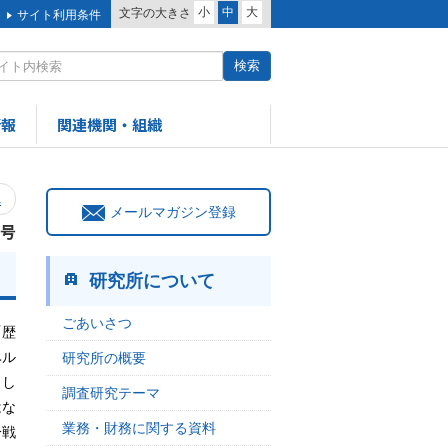
小
中
大
文字の大きさ
サイト利用条件
情報
関連機関・組織
へ
メールマガジン登録
3号
研究所について
ごあいさつ
「歴
ヘル
研究所の概要
とし
調査研究テーマ
はな
業務・財務に関する資料
冷戦