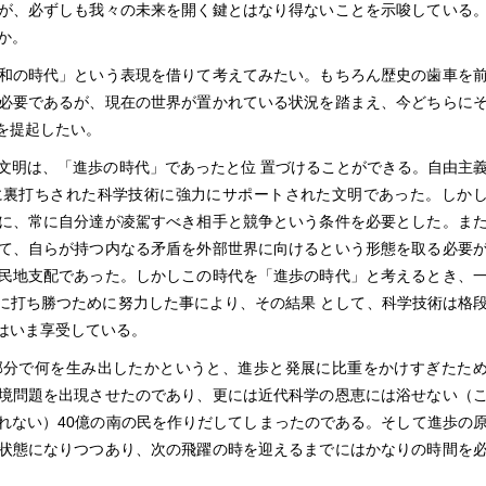
が、必ずしも我々の未来を開く鍵とはなり得ないことを示唆している
か。
和の時代」という表現を借りて考えてみたい。もちろん歴史の歯車を
必要であるが、現在の世界が置かれている状況を踏まえ、今どちらに
を提起したい。
文明は、「進歩の時代」であったと位 置づけることができる。自由主
に裏打ちされた科学技術に強力にサポートされた文明であった。しか
に、常に自分達が凌駕すべき相手と競争という条件を必要とした。ま
て、自らが持つ内なる矛盾を外部世界に向けるという形態を取る必要
民地支配であった。しかしこの時代を「進歩の時代」と考えるとき、
に打ち勝つために努力した事により、その結果 として、科学技術は格
はいま享受している。
分で何を生み出したかというと、進歩と発展に比重をかけすぎたた
境問題を出現させたのであり、更には近代科学の恩恵には浴せない（
れない）40億の南の民を作りだしてしまったのである。そして進歩の
状態になりつつあり、次の飛躍の時を迎えるまでにはかなりの時間を