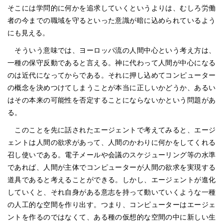
そこには学問的に何かを追求していくというよりは、むしろ労働
者の今までの職域を守るといった意識が暗に込められているよう
にも見える。
そういう意味では、ヨーロッパ流の人間中心という考え方は、
一種の保守反動であると言える。神に代わって人間が中心になる
のは近代になってからである。それに押し込めてコンピューター
の概念を決めつけてしまうことが本当に正しいかどうか、あるい
はその本来の可能性を否定することにならないかという問題があ
る。
このことを先に話されたエージェントで考えてみると、エージ
ェントは人間の欲求があって、人間のかわりに何かをしてくれる
召し使いである。電子メールや会議のスケジューリング等の水準
であれば、人間が主体でコンピューターが人間の欲求を実現する
道具であると考えることができる。しかし、エージェントが進化
していくと、それ自身がある意志を持って動いていくような一種
の人工的な空間を作り出す。つまり、コンピューターはエージェ
ントを作るのではなくて、ある種の仮想的な空間の中に新しい生