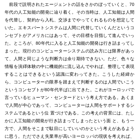
前段で説明されたエージェントの話をさかのぼっていくと、70
年代の人工知能の開発に辿り着く。その当時は、人工知能は人間
を代替し、契約から入札、交渉までやってくれるものを想定して
いた。エキスパートシステムは人間に代替していくんだというコ
ンセプトがアメリカにはあって、その目標を目指して進んでいっ
た。ところが、80年代に入ると人工知能の開発は行き詰まってし
まった。現行のコンピューターシステムの読み方には限界があっ
て、人間と同じような判断力は余り期待できない。ただ、色々な
情報を演繹体験の中に機能的に流し込んでやれば、整理して表現
することはできるという認識に変わってきた。こうした経緯か
ら、コンピューターの限界を踏まえて判断するのは人間でいこう
というコンセブトが80年代半ばに出てきた。これがヨーロッパで
言っているヒューマン・センタードという考え方である。あくま
で人間が中心であって、コンピューターは人間をサポートするシ
ステムであるという位 置づけである。この考えの背景には、たし
かに人工知能の開発が行き詰まってしまったという面 と、もう一
方で、人間をそこまで駄目にしていいのかという考えがあるよう
に思う。ただでさえ失業率が高いヨーロッパの現状を考えれば、