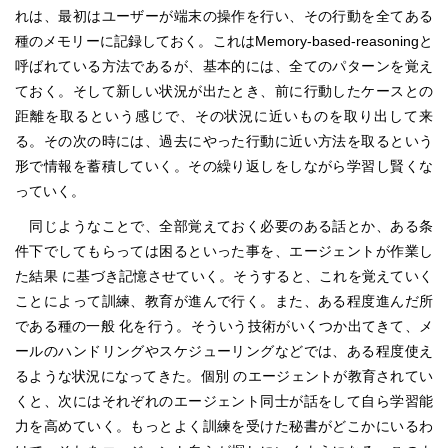
れは、最初はユーザーが端末の操作を行い、その行動を全てある
種のメモリーに記録しておく。これはMemory-based-reasoningと
呼ばれている方法であるが、基本的には、全てのパターンを覚え
ておく。そして新しい状況が出たとき、前に行動したケースとの
距離を取るという感じで、その状況に近いものを取り出して来
る。その次の時には、過去にやった行動に近い方法を取るという
形で情報を蓄積していく。その繰り返しをしながら学習し賢くな
っていく。
同じようなことで、全部覚えておく必要のある話とか、ある条
件下でしてもらっては困るといった事を、エージェントが作業し
た結果 に基づき記憶させていく。そうすると、これを覚えていく
ことによって訓練、教育が進んで行く。また、ある程度進んだ所
である種の一般 化を行う。そういう技術がいくつか出てきて、メ
ールのハンドリングやスケジューリングなどでは、ある程度使え
るような状況になってきた。個別 のエージェントが教育されてい
くと、次にはそれぞれのエージェント同士が話をして自ら学習能
力を高めていく。もっとよく訓練を受けた秘書がどこかにいるわ