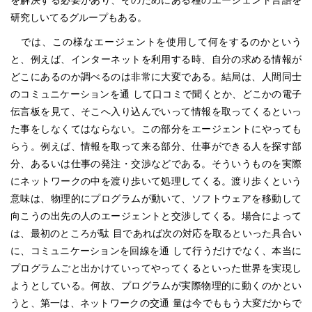
を解決する必要があり、そのためにある種のエージェント言語を
研究しいてるグループもある。
では、この様なエージェントを使用して何をするのかという
と、例えば、インターネットを利用する時、自分の求める情報が
どこにあるのか調べるのは非常に大変である。結局は、人間同士
のコミュニケーションを通 して口コミで聞くとか、どこかの電子
伝言板を見て、そこへ入り込んでいって情報を取ってくるといっ
た事をしなくてはならない。この部分をエージェントにやっても
らう。例えば、情報を取って来る部分、仕事ができる人を探す部
分、あるいは仕事の発注・交渉などである。そういうものを実際
にネットワークの中を渡り歩いて処理してくる。渡り歩くという
意味は、物理的にプログラムが動いて、ソフトウェアを移動して
向こうの出先の人のエージェントと交渉してくる。場合によって
は、最初のところが駄 目であれば次の対応を取るといった具合い
に、コミュニケーションを回線を通 して行うだけでなく、本当に
プログラムごと出かけていってやってくるといった世界を実現し
ようとしている。何故、プログラムが実際物理的に動くのかとい
うと、第一は、ネットワークの交通 量は今でももう大変だからで