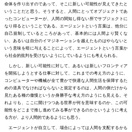
命体を作り出すのであって、そこに新しい可能性が見えてきたと
いうことだと思う。そうすると、人間にとってオブジェクトであ
ったコンピューターが、人間の関知し得ない所でサブジェクトに
なり得るということである。エージェントという言葉は、他分に
自己規制しているところがあって、基本的には人間より賢くな
い、あるいは自分のイマジネーションを越えたものはやらないと
いう意味を暗に与えることによって、エージェントという言葉か
ら社会的批判を受けないようにしているようにも考えられる。
しかし、新しい可能性に対して、あるいは新しいフロンティア
を開拓しようとする仕事に対して、これまでの考え方のように、
コンピューターや機械が全て豊かで快適な人間生活を保障するた
めの道具でなければならないと規定するのは、人間の側だけから
見たある種の傲慢というか身勝手な考え方のようにも見える。そ
れよりも、ここに開けつつある世界が何を意味するのか、この可
能性をどこまで推し進めてみる事ができるのかというように考え
る方が、より人間的であるようにも思う。
エージェントが自立して、場合によっては人間を支配するかも