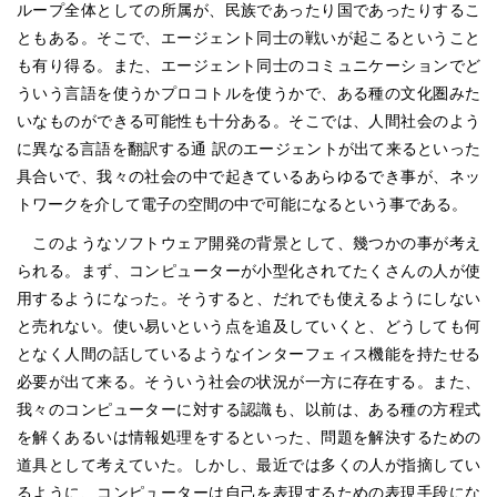
ループ全体としての所属が、民族であったり国であったりするこ
ともある。そこで、エージェント同士の戦いが起こるということ
も有り得る。また、エージェント同士のコミュニケーションでど
ういう言語を使うかプロコトルを使うかで、ある種の文化圏みた
いなものができる可能性も十分ある。そこでは、人間社会のよう
に異なる言語を翻訳する通 訳のエージェントが出て来るといった
具合いで、我々の社会の中で起きているあらゆるでき事が、ネッ
トワークを介して電子の空間の中で可能になるという事である。
このようなソフトウェア開発の背景として、幾つかの事が考え
られる。まず、コンピューターが小型化されてたくさんの人が使
用するようになった。そうすると、だれでも使えるようにしない
と売れない。使い易いという点を追及していくと、どうしても何
となく人間の話しているようなインターフェィス機能を持たせる
必要が出て来る。そういう社会の状況が一方に存在する。また、
我々のコンピューターに対する認識も、以前は、ある種の方程式
を解くあるいは情報処理をするといった、問題を解決するための
道具として考えていた。しかし、最近では多くの人が指摘してい
るように、コンピューターは自己を表現するための表現手段にな