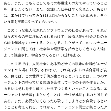
ある。また、こちらとしてもその都度遠くの方でやっていること
を干渉したくない、また、発注した仕事は早く忘れたい。あるい
は、出かけて行ってみなければ分からないことも沢山ある。そう
いう事を実際にやってもらいたい。
このような擬人化されたソフトウェアの社会があって、それが
我々の社会の中に埋め込まれるわけで、経済活動や社会活動のあ
らゆる領域をカバーすることになる。したがってこのマルチエー
ジェントに関しては、社会学や経済学を始めとして色々な人達に
よって議論され、学会をつくるといった話もある。
この世界では、人間社会にある殆ど全ての現象の比喩がエージ
ェントの世界に対応するわけで、それ自身多くの場合意味があ
る。例えば、この世界で子供が生まれるということは、二つのエ
ージェントの持っている知識を合体して一つの子供を作るとか、
あるいはそれを少し修正した形でつくるといったことになる。エ
ージェントが学習するということは、子供が成長するのと同じで
ある。また、必要がなくなったら殺してしまうとか自殺するとい
うことも考えられる。それから、エージェント同士が集まったグ