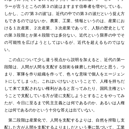
ラーが言うところの第３の波はますます信奉者を増やしている。
しかし、この“第３の波”は、近代の中での第３の波だという捉え方
もできるのではないか。農業、工業、情報というのは、産業にお
ける１次産業、２次産業、３次産業であって、人類の歴史として
の第３段階とか第４段階では多分ない。近代という限界の中でそ
の可能性を広げようとしてはいるが、近代を超えるものではな
い。
この点について少し違う視点から説明を加えると、近代の第一
段階は、人間が人間を支配する技術を錬磨した時代だと思う。つ
まり、軍隊を作り組織を作って、色々な意味で個人をエージェン
トにしてしまった。これはいけないということで、人権を持ちだ
して来て支配されない権利があると言ってみたり、国民主権とい
うことで支配している方が逆に支配しようとすることをやってみ
たが、今日に至るまで民主主義とは何であるのか、あるいは人権
とは何であるのかという十分な答えは出ていない。
第二段階は産業化で、人間を支配するよりは、自然を搾取し支
配した方が人間を支配するよりましだという事に気づいて、工業