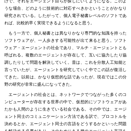
けで、それをエージェント自らが探しにいくようになる。このよ
うな場合、どのように技術的に対応すべきかということがかなり
研究されている。したがって、個人電子秘書レベルのソフトであ
れば、比較的早く実現できるようになると思う。
もう一方で、個人秘書とは異なりかなり専門的な知識を持った
ソフトウェアが、一人歩きする可能性が出て来ると思う。ソフト
ウェア・エージェントの社会であり、マルチ・エージェントとも
呼ばれる。複数のエージェントが存在して、互いに協力したり協
調したりして問題を解決していく。昔は、これを分散人工知能と
言っていたが、エージェントを研究していく中でこの話が復活し
てきた。以前は、かなり仮想的な話であったが、現在ではこの分
野の研究が非常に盛んになってきた。
エージェントの社会とは、ネットワークでつながった多くのコ
ンピューターが存在する世界の中で、仮想的にソフトウェアがあ
たかも人間のように生きている社会である。その中では、エージ
ェント同士のコミュニケーション方法である訳で、プロコトルを
決めるとか、エージェント同士の言語をどうするかといった問題