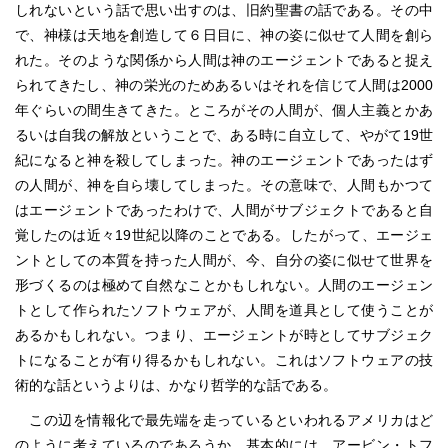
しれないという話で思い出すのは、旧約聖書の話である。その中
で、神様は天地を創造して６日目に、神の姿に似せて人間を創ら
れた。そのような関係から人間は神のエージェントであると捉え
られてきたし、神の栄光のためあるいはそれを信じて人間は2000
年ぐらいの間生きてきた。ところがその人間が、個人主義とかあ
るいは自我の解放ということで、ある時に自立して、やがて19世
紀になると神を殺してしまった。神のエージェントであったはず
の人間が、神を自ら壊してしまった。その意味で、人間もかつて
はエージェントであったわけで、人間がサブジェクトであると自
覚したのは近々19世紀以降のことである。したがって、エージェ
ントとしての本質を持った人間が、今、自分の姿に似せて世界を
形づくるのは極めて自然なことかもしれない。人間のエージェン
トとして作られたソフトウェアが、人間を道具として使うことが
あるかもしれない。つまり、エージェントが時としてサブジェク
トになることが有り得るかもしれない。これはソフトウェアの技
術的な話というよりは、かなり哲学的な話である。
この辺を情報化で最先端を走っているといわれるアメリカはど
のように考えているのであろうか。基本的には、アービン・トフ