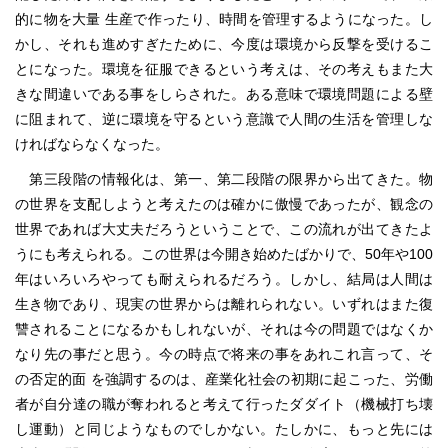
的に物を大量 生産で作ったり、時間を管理するようになった。し
かし、それも進めすぎたために、今度は環境から反撃を受けるこ
とになった。環境を征服できるという考えは、その考えもまた大
きな間違いである事をしらされた。ある意味で環境問題による壁
に阻まれて、逆に環境を守るという意識で人間の生活を管理しな
ければならなくなった。
第三段階の情報化は、第一、第二段階の限界から出てきた。物
の世界を支配しようと考えたのは確かに傲慢であったが、観念の
世界であれば大丈夫だろうということで、この流れが出てきたよ
うにも考えられる。この世界は今開き始めたばかりで、50年や100
年はいろいろやっても耐えられるだろう。しかし、結局は人間は
生き物であり、現実の世界からは離れられない。いずれはまた復
讐されることになるかもしれないが、それは今の問題ではなくか
なり先の事だと思う。今の時点で将来の事をあれこれ言って、そ
の否定的面 を強調するのは、産業化社会の初期に起こった、労働
者が自分達の職が奪われると考えて行ったダダイト（機械打ち壊
し運動）と同じようなものでしかない。たしかに、もっと先には