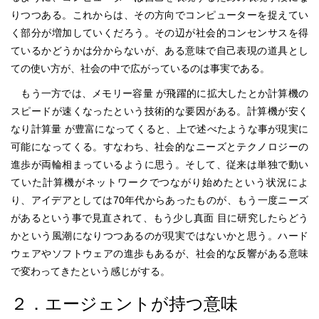
りつつある。これからは、その方向でコンピューターを捉えてい
く部分が増加していくだろう。その辺が社会的コンセンサスを得
ているかどうかは分からないが、ある意味で自己表現の道具とし
ての使い方が、社会の中で広がっているのは事実である。
もう一方では、メモリー容量 が飛躍的に拡大したとか計算機の
スピードが速くなったという技術的な要因がある。計算機が安く
なり計算量 が豊富になってくると、上で述べたような事が現実に
可能になってくる。すなわち、社会的なニーズとテクノロジーの
進歩が両輪相まっているように思う。そして、従来は単独で動い
ていた計算機がネットワークでつながり始めたという状況によ
り、アイデアとしては70年代からあったものが、もう一度ニーズ
があるという事で見直されて、もう少し真面 目に研究したらどう
かという風潮になりつつあるのが現実ではないかと思う。ハード
ウェアやソフトウェアの進歩もあるが、社会的な反響がある意味
で変わってきたという感じがする。
２．エージェントが持つ意味