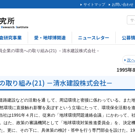
サイトマップ
お問い合わせ
査研究事業
愛・地球博関連
ニュースレター
公募
員企業の環境への取り組み(21) －清水建設株式会社－
次
1995年
取り組み(21) －清水建設株式会社－
路建設などの活動を通 して、周辺環境と密接に係わっている。また
然環境に直接触れ影響を及ぼすという立場にたって、環境保全活動を
当社は1991年４月に、従来の「地球環境問題連絡会議」にかわって、
。はた、政策の審議機関として「地球環境対策推進委員会」を、決定
た。更に、その下に、具体策の検討・答申を行う専門部会を設けた。19