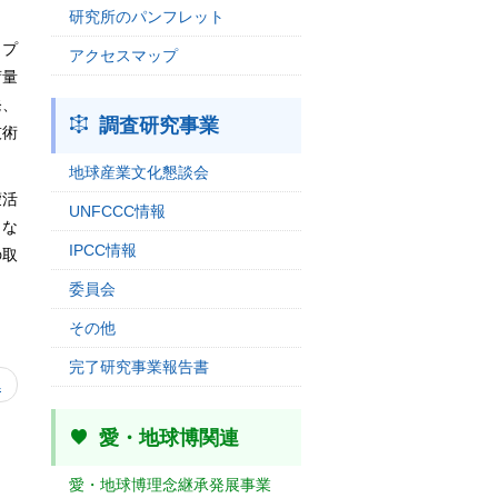
研究所のパンフレット
ップ
アクセスマップ
荷量
発、
調査研究事業
技術
地球産業文化懇談会
蒙活
UNFCCC情報
きな
IPCC情報
の取
委員会
その他
完了研究事業報告書
へ
愛・地球博関連
愛・地球博理念継承発展事業