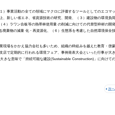
１）事業活動の全ての領域にマクロに評価するツールとしてのエコマ
上、新しい省エネ、省資源技術の研究、開発、（３）建設物の環境負
（４）ラワン合板等の熱帯林使用量 の削減に向けての代替型枠材の開
る廃棄物の減量 化・再資源化、（６）生態系を考慮した自然環境保全
業現場をかかえ協力会社も多いため、組織の枠組みを越えた教育・啓
支店で定期的に行われる環境フェア、事例発表大会といった行事が大
味で「持続可能な建設(Sustainable Construction)」に向けて
次