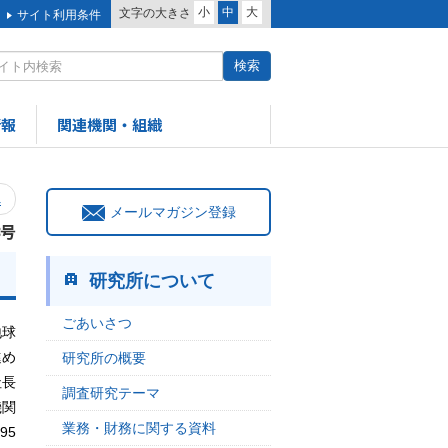
小
中
大
文字の大きさ
サイト利用条件
情報
関連機関・組織
へ
メールマガジン登録
8号
研究所について
ごあいさつ
地球
進め
研究所の概要
社長
調査研究テーマ
機関
業務・財務に関する資料
95