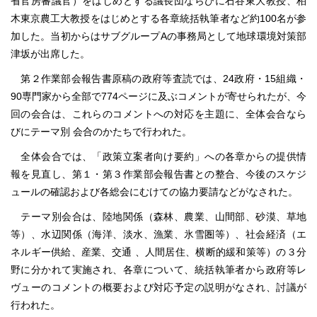
省官房審議官）をはじめとする議長団ならびに石谷東大教授、柏
木東京農工大教授をはじめとする各章統括執筆者など約100名が参
加した。当初からはサブグループAの事務局として地球環境対策部
津坂が出席した。
第２作業部会報告書原稿の政府等査読では、24政府・15組織・
90専門家から全部で774ページに及ぶコメントが寄せられたが、今
回の会合は、これらのコメントへの対応を主題に、全体会合なら
びにテーマ別 会合のかたちで行われた。
全体会合では、「政策立案者向け要約」への各章からの提供情
報を見直し、第１・第３作業部会報告書との整合、今後のスケジ
ュールの確認および各総会にむけての協力要請などがなされた。
テーマ別会合は、陸地関係（森林、農業、山間部、砂漠、草地
等）、水辺関係（海洋、淡水、漁業、氷雪圏等）、社会経済（エ
ネルギー供給、産業、交通 、人間居住、横断的緩和策等）の３分
野に分かれて実施され、各章について、統括執筆者から政府等レ
ヴューのコメントの概要および対応予定の説明がなされ、討議が
行われた。