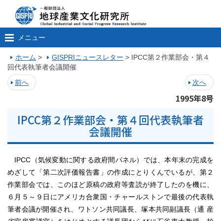
メニュー
ホーム
>
GISPRIニュースレター
>
IPCC第２作業部会・第４
回代表執筆者会議開催
前へ
次へ
1995年8号
IPCC第２作業部会・第４回代表執筆者
会議開催
IPCC（気候変動に関する政府間パネル）では、本年末の完成を
めざして「第二次評価報告書」の作成にとりくんでいるが、第２
作業部会では、このほど原稿の政府等査読が終了したのを機に、
６月５～９日にアメリカ合衆国・チャールストンで最後の代表執
筆者会議が開催され、ワトソン共同議長、塚本共同副議長（通 産