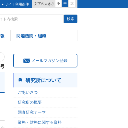
小
中
大
文字の大きさ
サイト利用条件
情報
関連機関・組織
へ
メールマガジン登録
9号
研究所について
英
ごあいさつ
研究所の概要
調査研究テーマ
業務・財務に関する資料