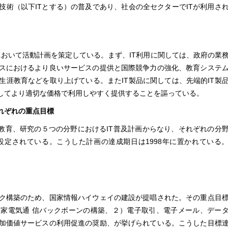
技術（以下ITとする）の普及であり、社会の全セクターでITが利用さ
双方において活動計画を策定している。まず、IT利用に関しては、政府の業
スにおけるより良いサービスの提供と国際競争力の強化、教育システ
生涯教育などを取り上げている。またIT製品に関しては、先端的IT製
例してより適切な価格で利用しやすく提供することを謳っている。
れぞれの重点目標
府、教育、研究の５つの分野におけるIT普及計画からなり、それぞれの分
KRAs）が設定されている。こうした計画の達成期日は1998年に置かれている
。
ク構築のため、国家情報ハイウェイの建設が提唱された。その重点目
家電気通 信バックボーンの構築、２）電子取引、電子メール、デー
加価値サービスの利用促進の奨励、が挙げられている。こうした目標