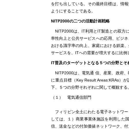
を打ち出している。その最終目標は、情報
ようにすることである。
NITP2000の二つの活動計画戦略
NITP2000は、IT利用とIT製造との
率性向上と公共サービスへの応用、ビジネ
おける識字率の向上、家庭における娯楽、
サービスを、ITへの需要が増大するに比
IT普及のターゲットとなる５つの分野とそ
NITP2000は、電気通 信、産業、政
に重点目標（Key Result Areas:
下、５つの分野それぞれに関して概観する
（１） 電気通信部門
フィリピン全土にわたる電子ネットワー
しては、１）商業事業体施設を利用した国
信、送金などの付加価値ネットワーク、付