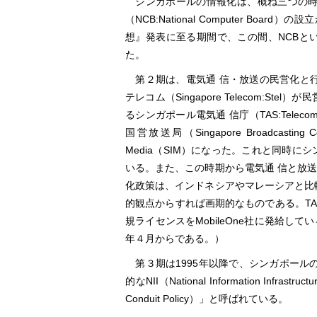
シンガポールの情報化は、概ね三つの時期
（NCB:National Computer Bo
想』発表に至る期間で、この間、NCBと
た。
第２期は、電気通 信・放送の民営化と行
テレコム（Singapore Telecom:
るシンガポール電気通 信庁（TAS:Telecommun
国営放送局（Singapore Broadcasting 
Media（SIM）になった。これと同時にシンガポール
いる。また、この時期から電気通 信と放
化政策は、インドネシアやマレーシアと比
的観点からすれば画期的なものである。TA
規ライセンスをMobileOne社に発給して
年４月からである。）
第３期は1995年以降で、シンガポール
的なNII（National Information 
Conduit Policy）」と呼ばれている。