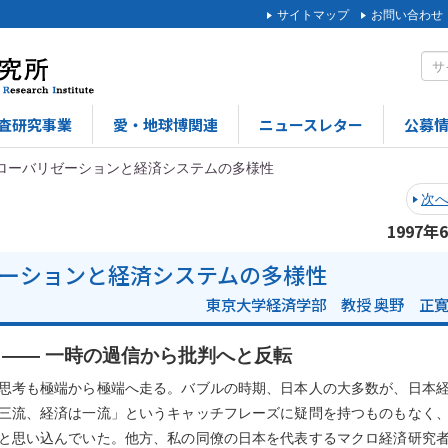
サイトマップ
お問い合わせ
査研究事業
愛・地球博関連
ニュースレター
公募
ローバリゼーションと経済システムの多様性
次
1997年
ーションと経済システムの多様性
東京大学経済学部 教授 奥野 正
 ―― 一時の過信から批判へと反転
思考も極端から極端へ走る。バブルの時期、日本人の大多数が、日本
三流、経済は一流」というキャッチフレーズに疑問を持つものもなく
と思い込んでいた。他方、私の同僚の日本を代表するマクロ経済研究