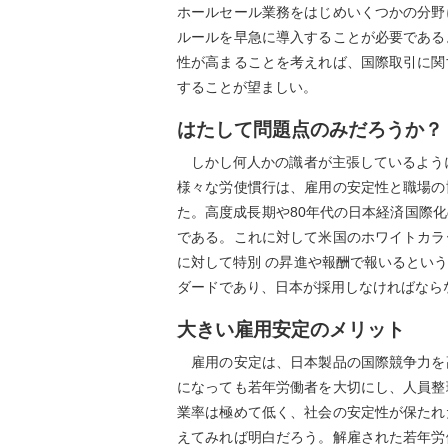
ホールセール業務をはじめいくつかの分野
ルールを早急に導入することが必要である
性が高まることを考えれば、国際取引に関
することが望ましい。
はたして問題点のみだろうか？
しかし何人かの識者が主張しているように
様々な労使慣行は、雇用の安定性と職場の
た。高度成長期や80年代の日本経済国際
である。これに対して米国のホワイトカラ
に対して特別 の昇進や報酬で報いるとい
ダードであり、日本が採用しなければなら
大きい雇用安定のメリット
雇用の安定は、日本製品の国際競争力を
になっても若年労働者を大切にし、人員整
業率は極めて低く、社会の安定性が保たれ
えてみれば明白だろう。解雇された若年労