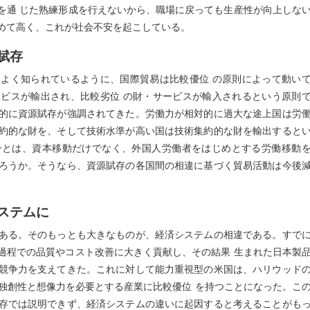
を通 じた熟練形成を行えないから、職場に戻っても生産性が向上しな
めて高く、これが社会不安を起こしている。
賦存
よく知られているように、国際貿易は比較優位 の原則によって動い
ビスが輸出され、比較劣位 の財・サービスが輸入されるという原則
的に資源賦存が強調されてきた。労働力が相対的に過大な途上国は労
約的な財を、そして技術水準が高い国は技術集約的な財を輸出すると
ンとは、資本移動だけでなく、外国人労働者をはじめとする労働移動
ろうか。そうなら、資源賦存の各国間の相違に基づく貿易活動は今後
ステムに
ある。そのもっとも大きなものが、経済システムの相違である。すで
過程での品質やコスト改善に大きく貢献し、その結果 生まれた日本製
競争力を支えてきた。これに対して能力重視型の米国は、ハリウッド
、独創性と想像力を必要とする産業に比較優位 を持つことになった。こ
存では説明できず、経済システムの違いに起因すると考えることがも