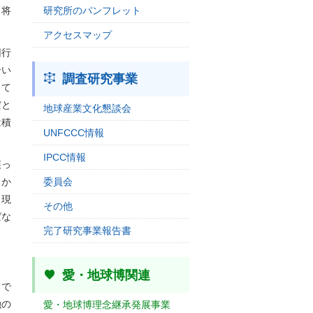
、将
研究所のパンフレット
アクセスマップ
団行
合い
調査研究事業
って
だと
地球産業文化懇談会
は積
UNFCCC情報
IPCC情報
誤っ
るか
委員会
、現
その他
ばな
完了研究事業報告書
愛・地球博関連
まで
融の
愛・地球博理念継承発展事業