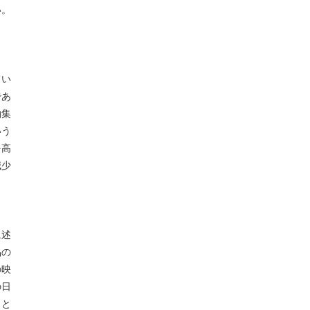
い。
てい
であ
働集
いう
を高
減少
に述
品の
の映
の日
っと