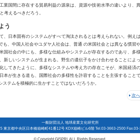
工業国間に存在する貿易利益の源泉は、資源や技術水準の違いより、
ると考えるべきだろう。
よう
て、日本固有のシステムがすべて淘汰されるとは考えられない。例え
でも、中国人社会やユダヤ人社会は、普通 の米国社会とは異なる慣習
米国社会の中にも、多様な仕組みやシステムが存在するのであり、多
、新しいシステムが生まれる。野生の遺伝子をかけ合わせることによ
化してきたように、多様なシステムや考え方の存在こそが、米国経済
日本が生きる道も、国際社会の多様性を許容することを主張すること
システムを積極的に生かすことではないだろうか。
次
一般財団法人 地球産業文化研究所
15 東京都中央区日本橋箱崎町41番12号 KDX箱崎ビル6階 Tel.03-3663-2500 Fax.03-3
© Copyright GISPRI. ALL Rights Reserved.