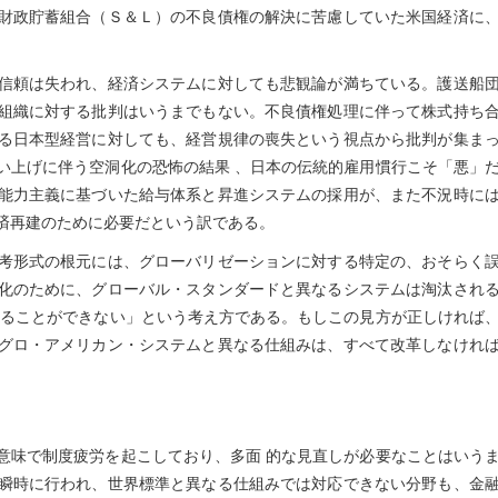
財政貯蓄組合（Ｓ＆Ｌ）の不良債権の解決に苦慮していた米国経済に
信頼は失われ、経済システムに対しても悲観論が満ちている。護送船
組織に対する批判はいうまでもない。不良債権処理に伴って株式持ち
る日本型経営に対しても、経営規律の喪失という視点から批判が集ま
い上げに伴う空洞化の恐怖の結果 、日本の伝統的雇用慣行こそ「悪」
能力主義に基づいた給与体系と昇進システムの採用が、また不況時に
済再建のために必要だという訳である。
考形式の根元には、グローバリゼーションに対する特定の、おそらく
化のために、グローバル・スタンダードと異なるシステムは淘汰され
することができない」という考え方である。もしこの見方が正しければ
グロ・アメリカン・システムと異なる仕組みは、すべて改革しなけれ
味で制度疲労を起こしており、多面 的な見直しが必要なことはいう
瞬時に行われ、世界標準と異なる仕組みでは対応できない分野も、金