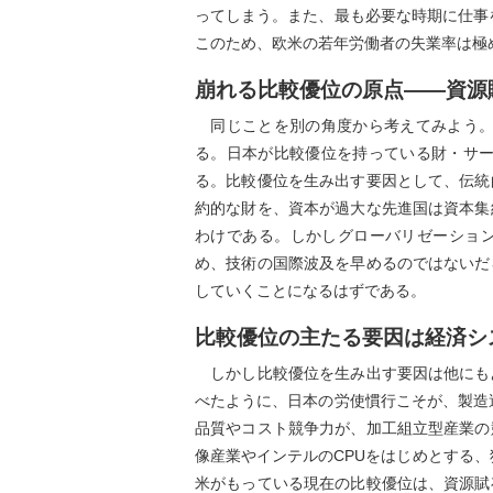
ってしまう。また、最も必要な時期に仕事
このため、欧米の若年労働者の失業率は極
崩れる比較優位の原点――資源
同じことを別の角度から考えてみよう。
る。日本が比較優位を持っている財・サー
る。比較優位を生み出す要因として、伝統
約的な財を、資本が過大な先進国は資本集
わけである。しかしグローバリゼーショ
め、技術の国際波及を早めるのではないだ
していくことになるはずである。
比較優位の主たる要因は経済シ
しかし比較優位を生み出す要因は他にも
べたように、日本の労使慣行こそが、製造
品質やコスト競争力が、加工組立型産業の
像産業やインテルのCPUをはじめとする
米がもっている現在の比較優位は、資源賦