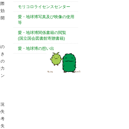
国際
モリコロライセンスセンター
有効
愛・地球博写真及び映像の使用
公開
等
愛・地球博関係書籍の閲覧
(国立国会図書館寄贈書籍)
国の
愛・地球博の想い出
てき
たの
努力
タン
不況
の失
を考
を失