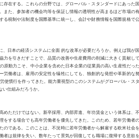
に存在する。これらの分野では、グローバル・スタンダードにあった
。また、参加者の機会均等を保証し情報の透明性が高まるほど市場の
する税制や法制度を国際基準に統一し、会計や財務情報を国際規格で
、日本の経済システムに全面 的な改革が必要だろうか。例えば我が
協力を引きだすことで、品質の改善や生産費用の削減に大きく貢献し
化の原動力こそ、中小企業を含めた日本企業の従業員の高い生産性だっ
ー労働者は、雇用の安定性を犠牲にしても、独創的な発想や革新的な
う労使慣行を作ってきた。能力重視型のこのシステムがグローバル・ス
ない仕組みだろうか。
高めただけではない。新卒採用、内部昇進、年功賃金という体系は、
理をする場合でも高年労働者を優先してきた。このため、若年労働者
たのである。このことは、不況時に若年労働者から解雇する欧米社会
働者は規律を失い、数年たって景気が回復しても職場に復帰する意欲