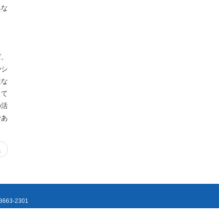
異な
ば、
やシ
様な
って
の活
であ
へ
663-2301