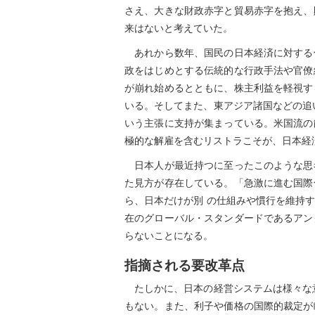
さえ、大きな財政赤字と貿易赤字を抱え、
来はないと考えていた。
あれから数年、国民の日本経済に対する
政をはじめとする伝統的な行政手法や官僚
が崩れ始めるとともに、株主利益を軽視す
いる。そしてまた、東アジア諸国などの追
いう主張に支持が集まっている。米国流の
極的な解雇を含むリストラこそが、日本経
日本人が最近持つに至ったこのような思
た見方が存在している。「急激に進む国際
ら、日本だけが別 の仕組みや慣行を維持
在のグローバル・スタンダードであるアン
らないことになる。
指摘される要改革点
たしかに、日本の経営システムは様々な意
もない。また、利子や価格の国際的裁定が